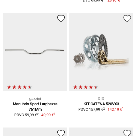
28,97 €
PDVC 69,99 €
gazzini
DID
Manubrio Sport Larghezza
KIT CATENA 520VX3
1
2
761Mm
142,19 €
PDVC 157,99 €
1
2
49,99 €
PDVC 59,99 €