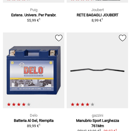
Puig
Joubert
Estens. Univers. Per Parabr.
RETE BAGAGLI JOUBERT
1
1
55,99 €
8,99 €
Delo
gazzini
Batteria Al Gel, Riempita
Manubrio Sport Larghezza
1
89,99 €
761Mm
1
2