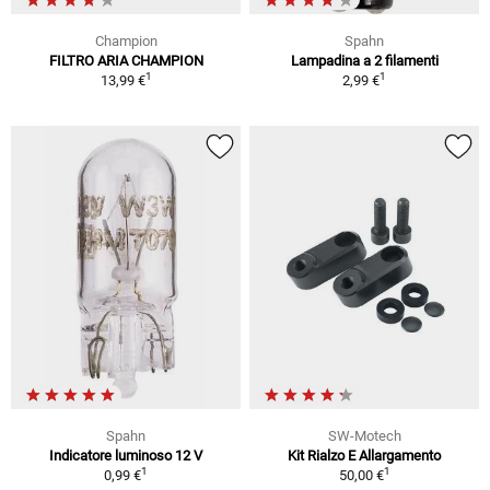
Champion
Spahn
FILTRO ARIA CHAMPION
Lampadina a 2 filamenti
1
1
13,99 €
2,99 €
Spahn
SW-Motech
Indicatore luminoso 12 V
Kit Rialzo E Allargamento
1
1
0,99 €
50,00 €