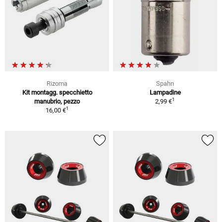
Rizoma
Spahn
Kit montagg. specchietto
Lampadine
1
manubrio, pezzo
2,99 €
1
16,00 €