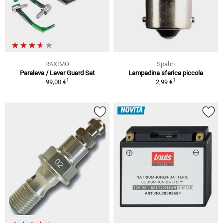
RAXIMO
Spahn
Paraleva / Lever Guard Set
Lampadina sferica piccola
1
1
99,00 €
2,99 €
NOVITÀ