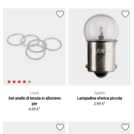
Louis
Spahn
Set anello di tenuta in alluminio
Lampadina sferica piccola
1
per
2,99 €
1
4,99 €