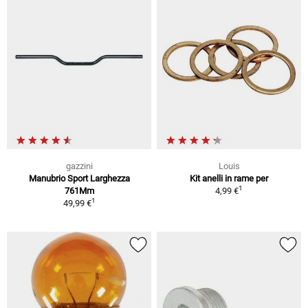
gazzini
Louis
Manubrio Sport Larghezza
Kit anelli in rame per
1
761Mm
4,99 €
1
49,99 €