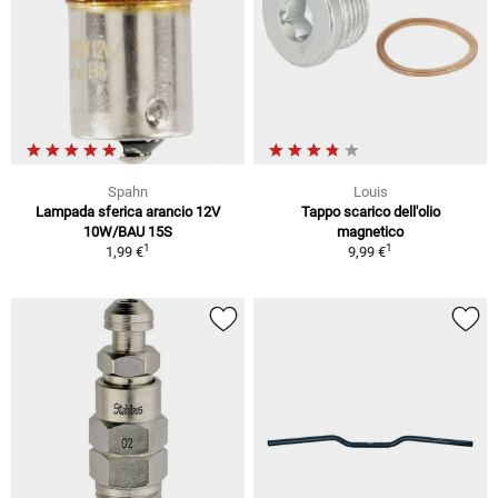
Spahn
Louis
Lampada sferica arancio 12V
Tappo scarico dell'olio
10W/BAU 15S
magnetico
1
1
1,99 €
9,99 €