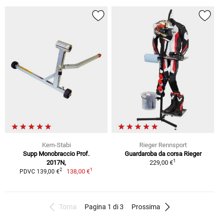
Kern-Stabi
Rieger Rennsport
Supp Monobraccio Prof.
Guardaroba da corsa Rieger
1
2017N,
229,00 €
1
2
138,00 €
PDVC 139,00 €
Torna
Pagina 1 di 3
Prossima