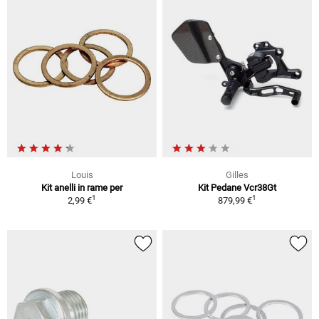
Louis
Gilles
Kit anelli in rame per
Kit Pedane Vcr38Gt
1
1
2,99 €
879,99 €