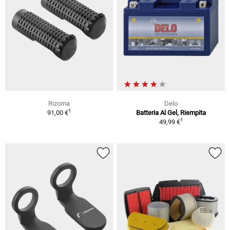
Rizoma
Delo
1
91,00 €
Batteria Al Gel, Riempita
1
49,99 €