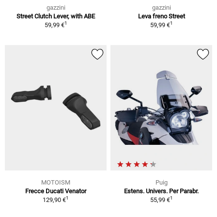
gazzini
gazzini
Street Clutch Lever, with ABE
Leva freno Street
1
1
59,99 €
59,99 €
MOTOISM
Puig
Frecce Ducati Venator
Estens. Univers. Per Parabr.
1
1
129,90 €
55,99 €