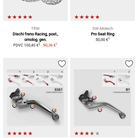
TRW
SW-Motech
Dischi freno Racing, post.,
Pro Seat Ring
1
omolog. gen.
50,00 €
1
2
90,36 €
PDVC 100,40 €