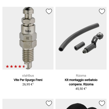
stahlbus
Rizoma
Vite Per Spurgo Freni
Kit montaggio serbatoio
1
26,95 €
compens. Rizoma
1
45,50 €