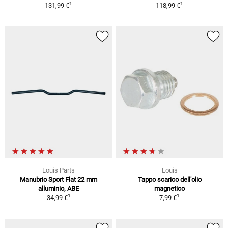
1
1
131,99 €
118,99 €
Louis Parts
Louis
Manubrio Sport Flat 22 mm
Tappo scarico dell'olio
alluminio, ABE
magnetico
1
1
34,99 €
7,99 €