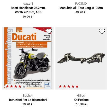
gazzini
RAXIMO
Sport Handlebar 22.2mm,
Manubrio All. Tour Larg. 810Mm
1
Width 761mm, ABE
49,90 €
1
49,99 €
Bucheli
Gilles
Istruzioni Per Le Riparazioni
Kit Pedane
1
1
39,90 €
514,99 €