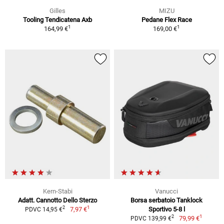
Gilles
MIZU
Tooling Tendicatena Axb
Pedane Flex Race
1
1
164,99 €
169,00 €
Kern-Stabi
Vanucci
Adatt. Cannotto Dello Sterzo
Borsa serbatoio Tanklock
1
2
7,97 €
Sportivo 5-8 l
PDVC 14,95 €
1
2
79,99 €
PDVC 139,99 €