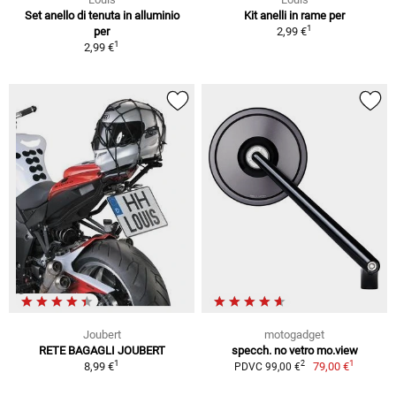
Set anello di tenuta in alluminio
Kit anelli in rame per
1
per
2,99 €
1
2,99 €
Joubert
motogadget
RETE BAGAGLI JOUBERT
specch. no vetro mo.view
1
1
2
8,99 €
79,00 €
PDVC 99,00 €