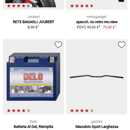
Joubert
motogadget
RETE BAGAGLI JOUBERT
specch. no vetro mo.view
1
1
2
8,99 €
79,00 €
PDVC 99,00 €
Delo
gazzini
Batteria Al Gel, Riempita
Manubrio Sport Larghezza