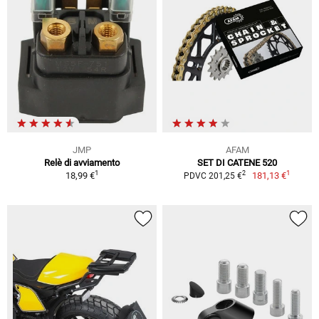
JMP
AFAM
Relè di avviamento
SET DI CATENE 520
1
1
2
18,99 €
181,13 €
PDVC 201,25 €