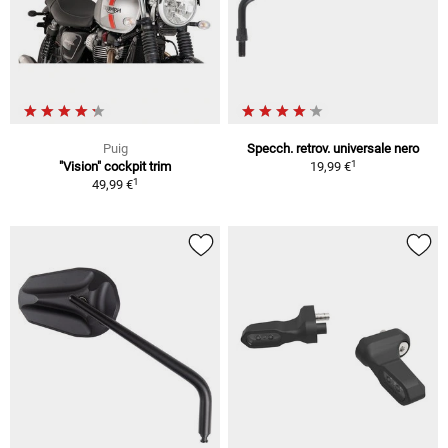
Puig
Specch. retrov. universale nero
1
"Vision" cockpit trim
19,99 €
1
49,99 €