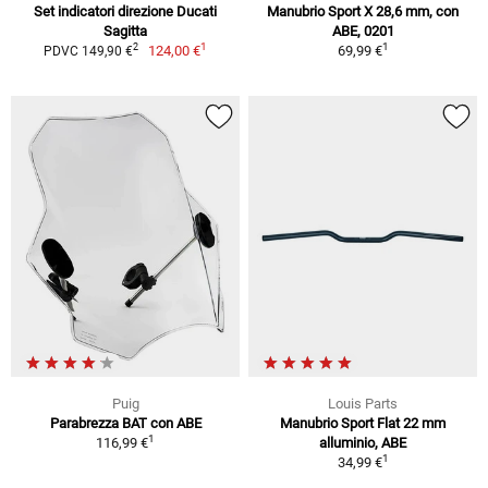
Set indicatori direzione Ducati
Manubrio Sport X 28,6 mm, con
Sagitta
ABE, 0201
1
1
2
124,00 €
69,99 €
PDVC 149,90 €
Puig
Louis Parts
Parabrezza BAT con ABE
Manubrio Sport Flat 22 mm
1
116,99 €
alluminio, ABE
1
34,99 €