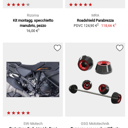
Rizoma
MRA
Kit montagg. specchietto
Roadshield Parabrezza
1
2
manubrio, pezzo
118,66 €
PDVC 124,90 €
1
16,00 €
SW-Motech
GSG Mototechnik