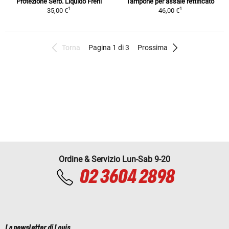
Protezione Serb. Liquido Freni
Tampone per assale rettificato
1
1
35,00 €
46,00 €
Torna
Pagina 1 di 3
Prossima
Ordine & Servizio Lun-Sab 9-20
02 3604 2898
La newsletter di Louis