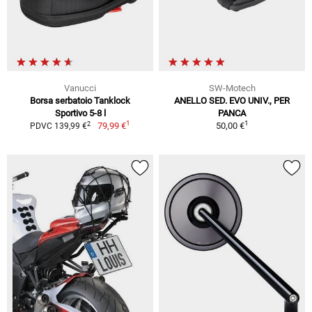
Vanucci
SW-Motech
Borsa serbatoio Tanklock
ANELLO SED. EVO UNIV., PER
Sportivo 5-8 l
PANCA
1
1
2
79,99 €
50,00 €
PDVC 139,99 €