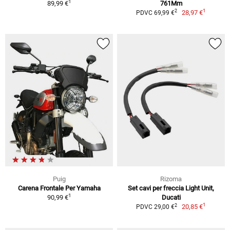
1
89,99 €
761Mm
1
2
28,97 €
PDVC 69,99 €
Puig
Rizoma
Carena Frontale Per Yamaha
Set cavi per freccia Light Unit,
1
90,99 €
Ducati
1
2
20,85 €
PDVC 29,00 €