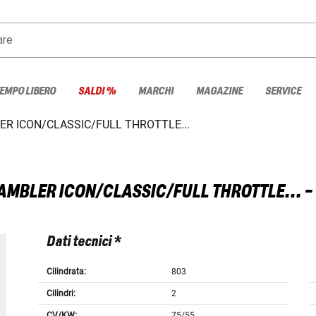
are
TEMPO LIBERO
SALDI %
MARCHI
MAGAZINE
SERVICE
R ICON/CLASSIC/FULL THROTTLE...
AMBLER ICON/CLASSIC/FULL THROTTLE... 
Dati tecnici *
Cilindrata:
803
Cilindri:
2
CV/KW:
75/55