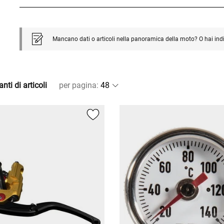
Mancano dati o articoli nella panoramica della moto? O hai ind
nti di articoli
per pagina
: