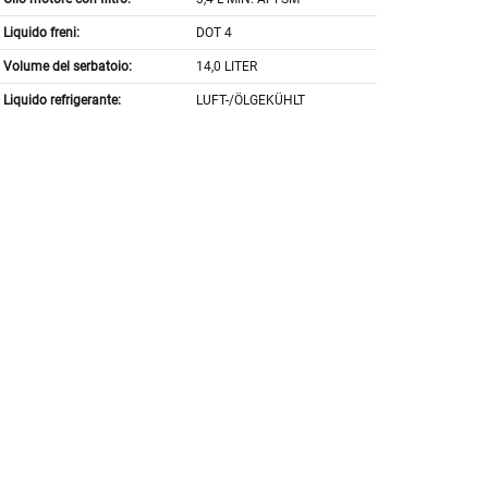
Liquido freni:
DOT 4
Volume del serbatoio:
14,0 LITER
Liquido refrigerante:
LUFT-/ÖLGEKÜHLT