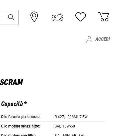
ACCEDI
- SCRAM
Capacità *
Olio forcella per braccio:
R:427,L:298ML 7,5W
Olio motore senza filtro:
SAE 15W-50
Olio motore con filtro:
3,4 L MIN. API SM