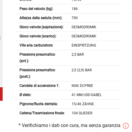
Peso del veicolo (kg):
186
Altezza della seduta (mm):
790
Gioco valvole (aspirazione):
DESMODROMIK
Gioco valvole (scarico):
DESMODROMIK
Vite aria carburatore:
EINSPRITZUNG
Pressione pneumatico
2,5 BAR
(ant.):
Pressione pneumatico
2,5 (2,9) BAR
(post.):
Candela di accensione 1:
NGK DCPR8E
Ø stelo:
41 MM USD-GABEL
Pignone/Ruota dentata:
15/46 ZÄHNE
Catena/Trasmissione finale:
104 GLIEDER
* Verifichiamo i dati con cura, ma senza garanzia