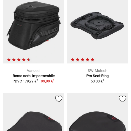
Vanucci
SW-Motech
Borsa serb. impermeabile
Pro Seat Ring
1
1
2
99,99 €
50,00 €
PDVC 179,99 €