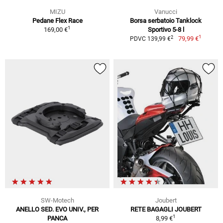
MIZU
Vanucci
Pedane Flex Race
Borsa serbatoio Tanklock
1
169,00 €
Sportivo 5-8 l
1
2
79,99 €
PDVC 139,99 €
SW-Motech
Joubert
ANELLO SED. EVO UNIV., PER
RETE BAGAGLI JOUBERT
1
PANCA
8,99 €