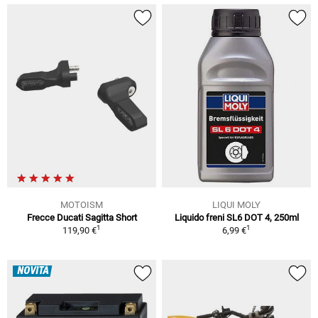
MOTOISM
LIQUI MOLY
Frecce Ducati Sagitta Short
Liquido freni SL6 DOT 4, 250ml
1
1
119,90 €
6,99 €
NOVITÀ