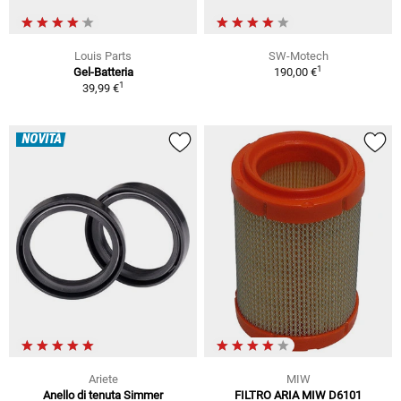
Louis Parts
SW-Motech
1
Gel-Batteria
190,00 €
1
39,99 €
NOVITÀ
Ariete
MIW
Anello di tenuta Simmer
FILTRO ARIA MIW D6101