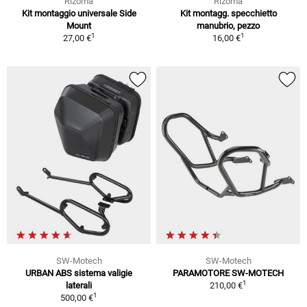
Rizoma
Rizoma
Kit montaggio universale Side
Kit montagg. specchietto
Mount
manubrio, pezzo
1
1
27,00 €
16,00 €
SW-Motech
SW-Motech
URBAN ABS sistema valigie
PARAMOTORE SW-MOTECH
1
laterali
210,00 €
1
500,00 €