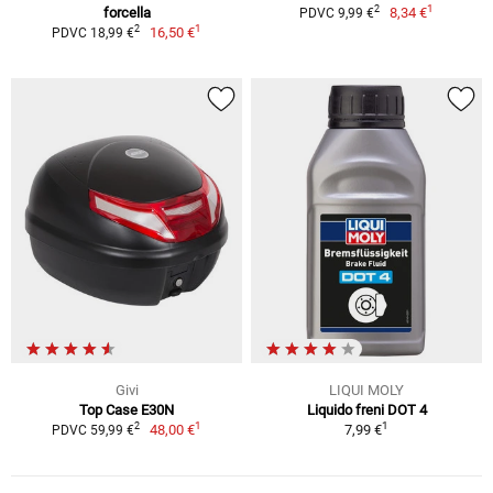
1
2
forcella
8,34 €
PDVC 9,99 €
1
2
16,50 €
PDVC 18,99 €
Givi
LIQUI MOLY
Top Case E30N
Liquido freni DOT 4
1
1
2
48,00 €
7,99 €
PDVC 59,99 €