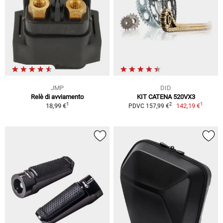
JMP
DID
Relè di avviamento
KIT CATENA 520VX3
1
1
2
18,99 €
142,19 €
PDVC 157,99 €