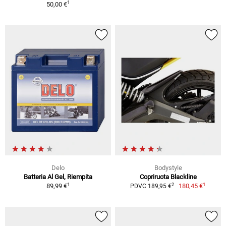
1
50,00 €
Delo
Bodystyle
Batteria Al Gel, Riempita
Copriruota Blackline
1
1
2
89,99 €
180,45 €
PDVC 189,95 €