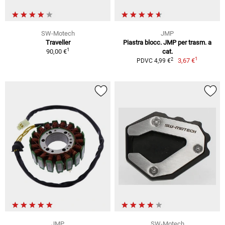
SW-Motech
JMP
Traveller
Piastra blocc. JMP per trasm. a
1
90,00 €
cat.
1
2
3,67 €
PDVC 4,99 €
JMP
SW-Motech