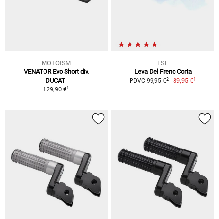
MOTOISM
LSL
VENATOR Evo Short div.
Leva Del Freno Corta
1
2
DUCATI
89,95 €
PDVC 99,95 €
1
129,90 €