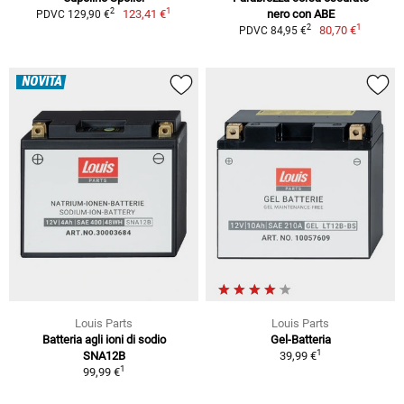
1
2
123,41 €
nero con ABE
PDVC 129,90 €
1
2
80,70 €
PDVC 84,95 €
NOVITÀ
Louis Parts
Louis Parts
Batteria agli ioni di sodio
Gel-Batteria
1
SNA12B
39,99 €
1
99,99 €