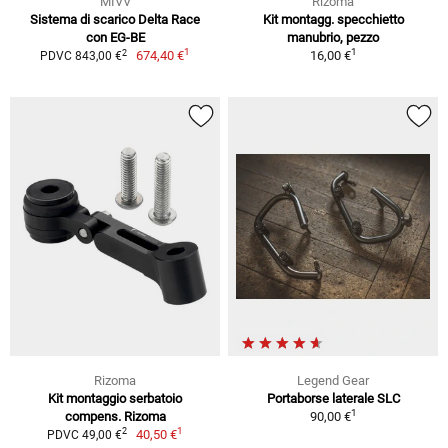
MIVV
Rizoma
Sistema di scarico Delta Race
Kit montagg. specchietto
con EG-BE
manubrio, pezzo
1
1
2
674,40 €
16,00 €
PDVC 843,00 €
Rizoma
Legend Gear
Kit montaggio serbatoio
Portaborse laterale SLC
1
compens. Rizoma
90,00 €
1
2
40,50 €
PDVC 49,00 €