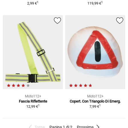
1
1
2,99 €
119,99 €
Moto112+
Moto112+
Fascia Riflettente
Copert. Con Triangolo Di Emerg.
1
1
12,99 €
7,99 €
Torna
Pagina 1 di 2
Prossima