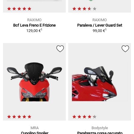
RAXIMO
RAXIMO
Bcf Leva Freno E Frizione
Paraleva / Lever Guard Set
1
1
129,00 €
99,00 €
MRA
Bodystyle
Cupolino Spoiler
Parabrezza corsa oscurato