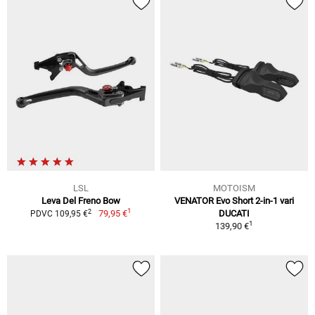
LSL
MOTOISM
Leva Del Freno Bow
VENATOR Evo Short 2-in-1 vari
1
2
79,95 €
DUCATI
PDVC 109,95 €
1
139,90 €