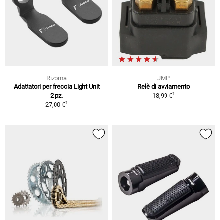
Rizoma
JMP
Adattatori per freccia Light Unit
Relè di avviamento
1
2 pz.
18,99 €
1
27,00 €