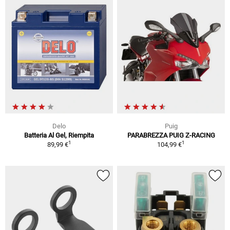
Delo
Puig
Batteria Al Gel, Riempita
PARABREZZA PUIG Z-RACING
1
1
89,99 €
104,99 €