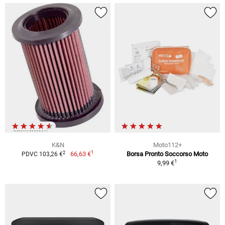
K&N
Moto112+
1
2
66,63 €
Borsa Pronto Soccorso Moto
PDVC 103,26 €
1
9,99 €