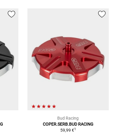
Bud Racing
NG
COPER.SERB.BUD RACING
1
59,99 €