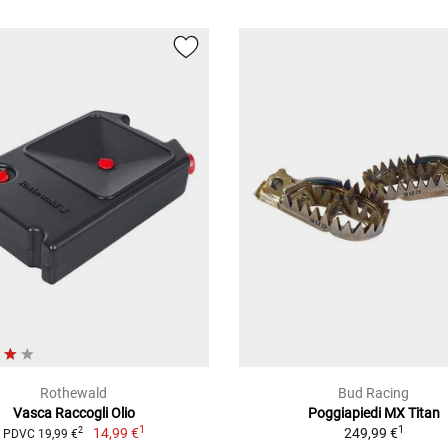
Rothewald
Bud Racing
Vasca Raccogli Olio
Poggiapiedi MX Titan
1
1
14,99 €
249,99 €
2
PDVC 19,99 €