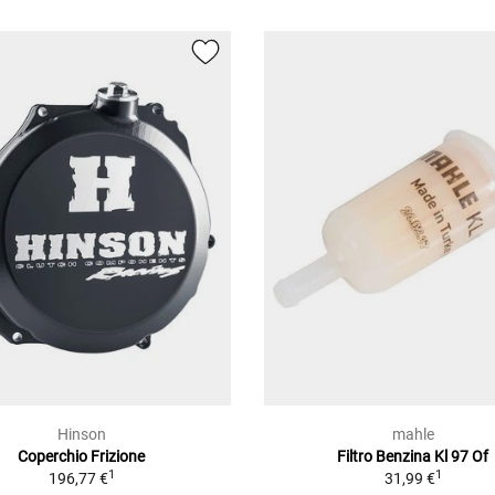
Hinson
mahle
Coperchio Frizione
Filtro Benzina Kl 97 Of
1
1
196,77 €
31,99 €