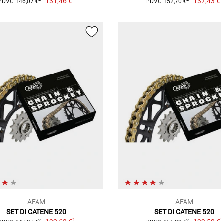
131,46 €
137,43 €
PDVC 146,07 €
PDVC 152,70 €
AFAM
AFAM
SET DI CATENE 520
SET DI CATENE 520
1
2
2