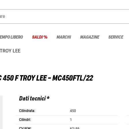
are
TEMPO LIBERO
SALDI %
MARCHI
MAGAZINE
SERVICE
 TROY LEE
 450 F TROY LEE - MC450FTL/22
Dati tecnici *
Cilindrata:
450
Cilindri:
1
CV/KW:
62/46