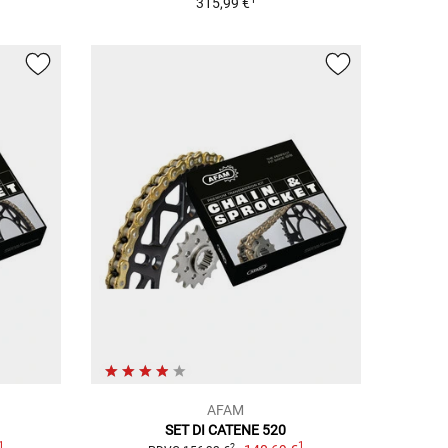
315,99 €
AFAM
SET DI CATENE 520
1
1
2