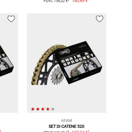
140,69 €
PDVC 156,32 €
AFAM
SET DI CATENE 520
1
1
2