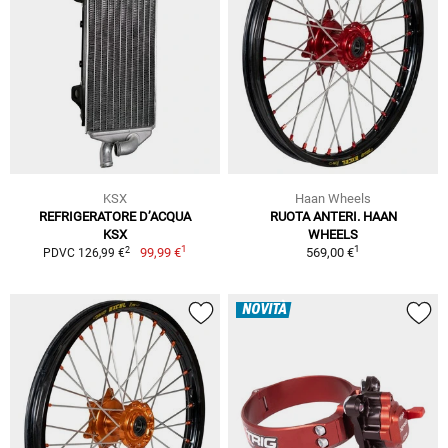
KSX
Haan Wheels
REFRIGERATORE D’ACQUA
RUOTA ANTERI. HAAN
KSX
WHEELS
1
1
2
99,99 €
569,00 €
PDVC 126,99 €
NOVITÀ