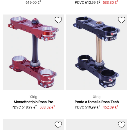
1
1
2
619,00 €
533,30 €
PDVC 612,99 €
Xtrig
Xtrig
Morsetto triplo Rocs Pro
Ponte a forcella Rocs Tech
1
1
2
2
538,52 €
452,39 €
PDVC 618,99 €
PDVC 519,99 €