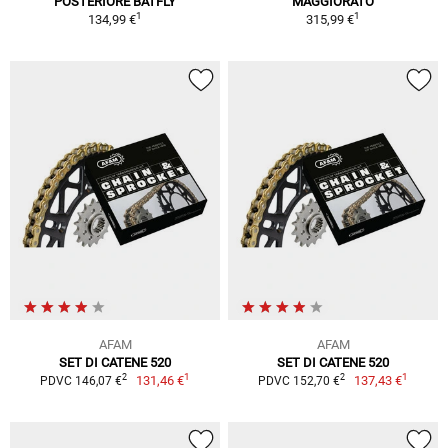
POSTERIORE BATFLY
MAGGIORATO
1
1
134,99 €
315,99 €
AFAM
AFAM
SET DI CATENE 520
SET DI CATENE 520
1
1
2
2
131,46 €
137,43 €
PDVC 146,07 €
PDVC 152,70 €