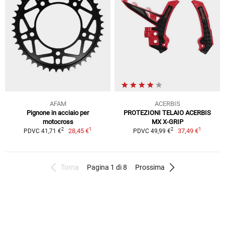
AFAM
ACERBIS
Pignone in acciaio per
PROTEZIONI TELAIO ACERBIS
motocross
MX X-GRIP
1
1
2
2
28,45 €
37,49 €
PDVC 41,71 €
PDVC 49,99 €
Torna
Pagina 1 di 8
Prossima