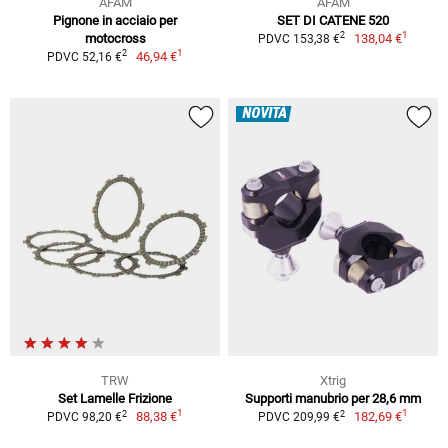
AFAM
AFAM
Pignone in acciaio per
SET DI CATENE 520
1
2
motocross
138,04 €
PDVC 153,38 €
1
2
46,94 €
PDVC 52,16 €
NOVITÀ
TRW
Xtrig
Set Lamelle Frizione
Supporti manubrio per 28,6 mm
1
1
2
2
88,38 €
182,69 €
PDVC 98,20 €
PDVC 209,99 €