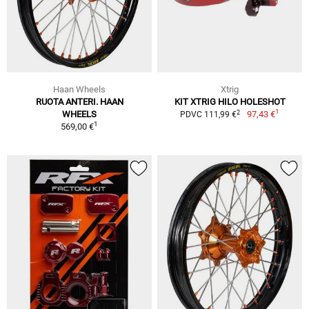
Haan Wheels
Xtrig
RUOTA ANTERI. HAAN
KIT XTRIG HILO HOLESHOT
1
2
WHEELS
97,43 €
PDVC 111,99 €
1
569,00 €