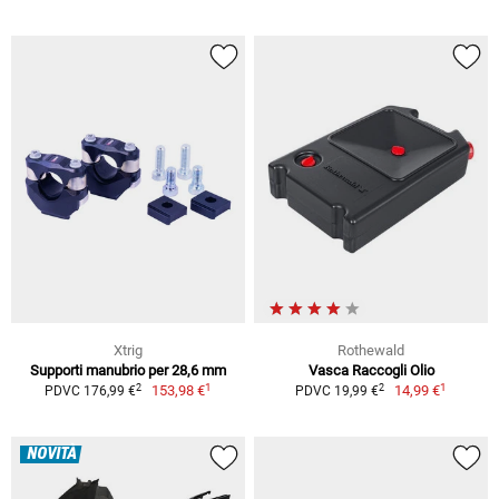
Xtrig
Rothewald
Supporti manubrio per 28,6 mm
Vasca Raccogli Olio
1
1
2
2
153,98 €
14,99 €
PDVC 176,99 €
PDVC 19,99 €
NOVITÀ