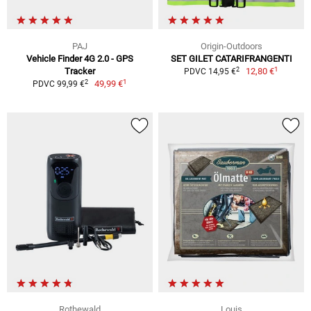
PAJ
Origin-Outdoors
Vehicle Finder 4G 2.0 - GPS
SET GILET CATARIFRANGENTI
1
2
Tracker
12,80 €
PDVC 14,95 €
1
2
49,99 €
PDVC 99,99 €
Rothewald
Louis