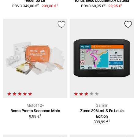
Rider 50 Le
Ionus 8900 Lucchetto A Catena
1
1
2
2
299,00 €
29,95 €
PDVC 349,00 €
PDVC 60,95 €
Moto112+
Garmin
Borsa Pronto Soccorso Moto
Zumo 396Lmt-S Eu Louis
1
9,99 €
Edition
1
399,99 €