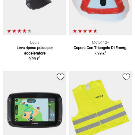
Louis
Moto112+
Leva riposa polso per
Copert. Con Triangolo Di Emerg.
1
acceleratore
7,99 €
1
9,99 €