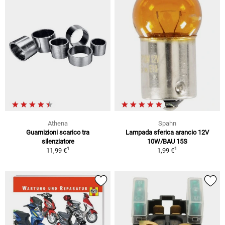
Athena
Spahn
Guarnizioni scarico tra
Lampada sferica arancio 12V
silenziatore
10W/BAU 15S
1
1
11,99 €
1,99 €