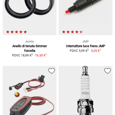
Ariete
JMP
Anello di tenuta Simmer
Interruttore luce freno JMP
1
2
forcella
5,05 €
PDVC 5,99 €
1
2
16,50 €
PDVC 18,99 €