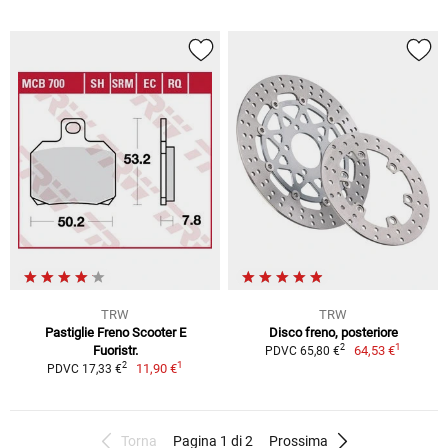
TRW
TRW
Pastiglie Freno Scooter E
Disco freno, posteriore
1
2
Fuoristr.
64,53 €
PDVC 65,80 €
1
2
11,90 €
PDVC 17,33 €
Torna
Pagina 1 di 2
Prossima