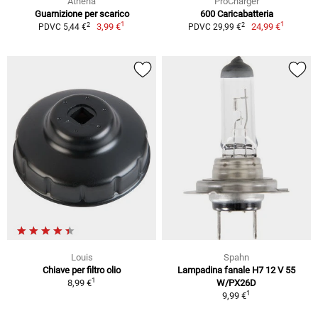
Athena
ProCharger
Guarnizione per scarico
600 Caricabatteria
1
1
2
2
3,99 €
24,99 €
PDVC 5,44 €
PDVC 29,99 €
Louis
Spahn
Chiave per filtro olio
Lampadina fanale H7 12 V 55
1
8,99 €
W/PX26D
1
9,99 €