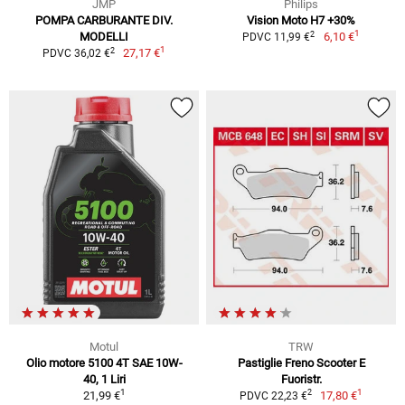
JMP
Philips
POMPA CARBURANTE DIV.
Vision Moto H7 +30%
1
2
MODELLI
6,10 €
PDVC 11,99 €
1
2
27,17 €
PDVC 36,02 €
Motul
TRW
Olio motore 5100 4T SAE 10W-
Pastiglie Freno Scooter E
40, 1 Liri
Fuoristr.
1
1
2
21,99 €
17,80 €
PDVC 22,23 €