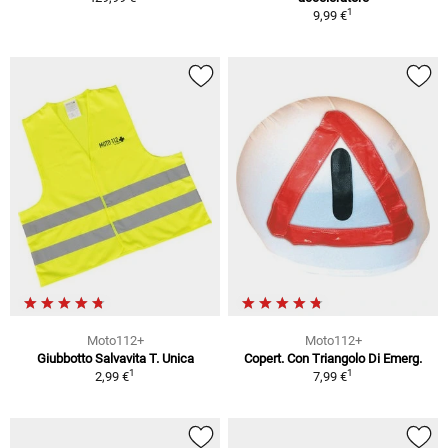
1
9,99 €
Moto112+
Moto112+
Giubbotto Salvavita T. Unica
Copert. Con Triangolo Di Emerg.
1
1
2,99 €
7,99 €