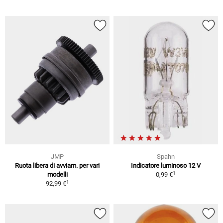
JMP
Spahn
Ruota libera di avviam. per vari
Indicatore luminoso 12 V
1
modelli
0,99 €
1
92,99 €