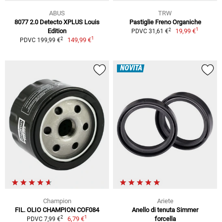
ABUS
TRW
8077 2.0 Detecto XPLUS Louis
Pastiglie Freno Organiche
1
2
Edition
19,99 €
PDVC 31,61 €
1
2
149,99 €
PDVC 199,99 €
NOVITÀ
Champion
Ariete
FIL. OLIO CHAMPION COF084
Anello di tenuta Simmer
1
2
6,79 €
forcella
PDVC 7,99 €