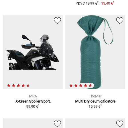
1
2
13,40 €
PDVC 18,99 €
MRA
ThoMar
X-Creen Spoiler Sport.
Multi Dry deumidificatore
1
1
99,90 €
15,99 €