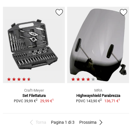
Craft-Meyer
MRA
Set Filettatura
Highwayshield Parabrezza
1
1
2
2
29,99 €
136,71 €
PDVC 39,99 €
PDVC 143,90 €
Torna
Pagina 1 di 3
Prossima