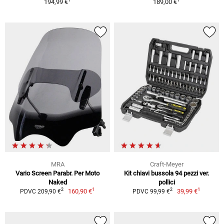
194,99 €
189,00 €
MRA
Craft-Meyer
Vario Screen Parabr. Per Moto
Kit chiavi bussola 94 pezzi ver.
Naked
pollici
1
1
2
2
160,90 €
39,99 €
PDVC 209,90 €
PDVC 99,99 €