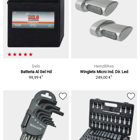
Delo
HeinzBikes
Batteria Al Gel Hd
Winglets Micro Ind. Dir. Led
1
1
99,99 €
249,00 €