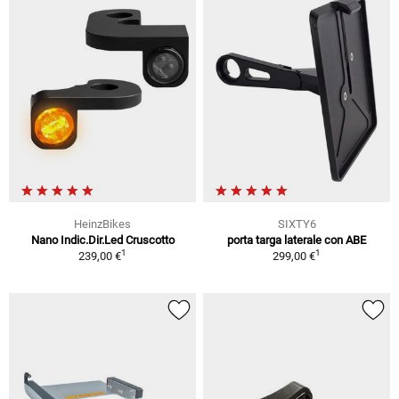
HeinzBikes
SIXTY6
Nano Indic.Dir.Led Cruscotto
porta targa laterale con ABE
1
1
239,00 €
299,00 €