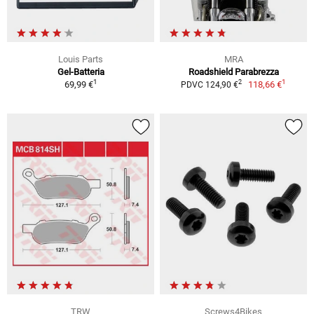
Louis Parts
MRA
Gel-Batteria
Roadshield Parabrezza
1
1
2
69,99 €
118,66 €
PDVC 124,90 €
TRW
Screws4Bikes