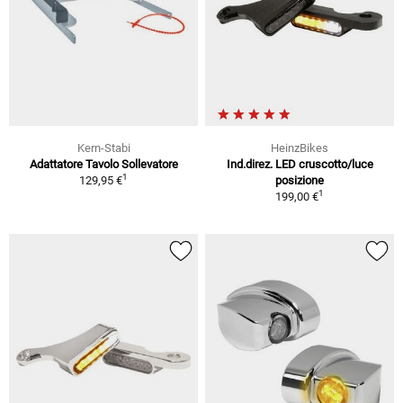
Kern-Stabi
HeinzBikes
Adattatore Tavolo Sollevatore
Ind.direz. LED cruscotto/luce
1
129,95 €
posizione
1
199,00 €