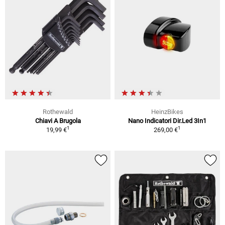
Rothewald
HeinzBikes
Chiavi A Brugola
Nano Indicatori Dir.Led 3In1
1
1
19,99 €
269,00 €