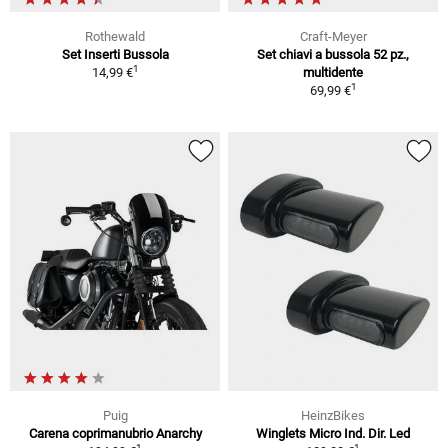
Rothewald
Craft-Meyer
Set Inserti Bussola
Set chiavi a bussola 52 pz.,
1
14,99 €
multidente
1
69,99 €
Puig
HeinzBikes
Carena coprimanubrio Anarchy
Winglets Micro Ind. Dir. Led
1
1