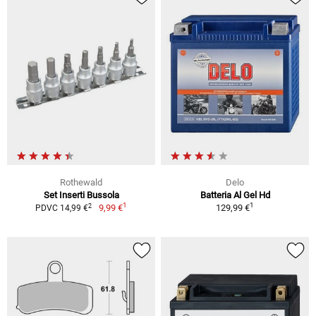
Rothewald
Delo
Set Inserti Bussola
Batteria Al Gel Hd
1
1
2
9,99 €
129,99 €
PDVC 14,99 €