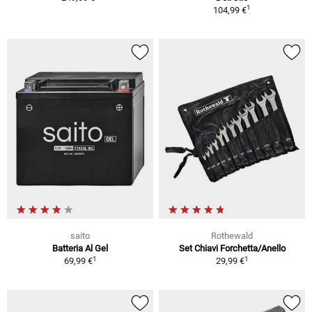
1
104,99 €
saito
Rothewald
Batteria Al Gel
Set Chiavi Forchetta/Anello
1
1
69,99 €
29,99 €