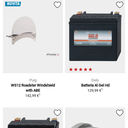
NOVITÀ
Puig
Delo
WS12 Roadster Windshield
Batteria Al Gel Hd
1
with ABE
129,99 €
1
142,99 €