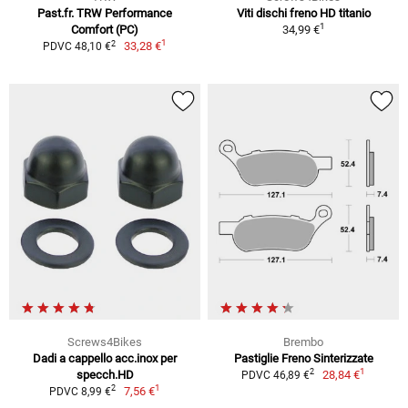
Past.fr. TRW Performance
Viti dischi freno HD titanio
1
Comfort (PC)
34,99 €
1
2
33,28 €
PDVC 48,10 €
Screws4Bikes
Brembo
Dadi a cappello acc.inox per
Pastiglie Freno Sinterizzate
1
2
specch.HD
28,84 €
PDVC 46,89 €
1
2
7,56 €
PDVC 8,99 €