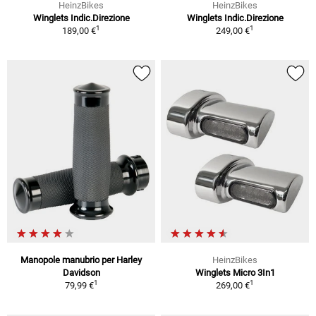
HeinzBikes
HeinzBikes
Winglets Indic.Direzione
Winglets Indic.Direzione
1
1
189,00 €
249,00 €
Manopole manubrio per Harley
HeinzBikes
Davidson
Winglets Micro 3In1
1
1
79,99 €
269,00 €