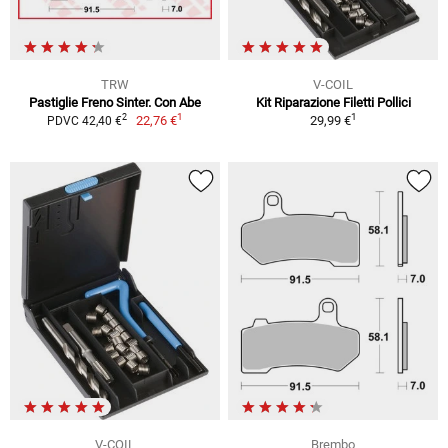
TRW
V-COIL
Pastiglie Freno Sinter. Con Abe
Kit Riparazione Filetti Pollici
1
1
2
22,76 €
29,99 €
PDVC 42,40 €
V-COIL
Brembo