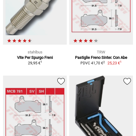
stahlbus
TRW
Vite Per Spurgo Freni
Pastiglie Freno Sinter. Con Abe
1
1
2
29,95 €
25,23 €
PDVC 41,70 €