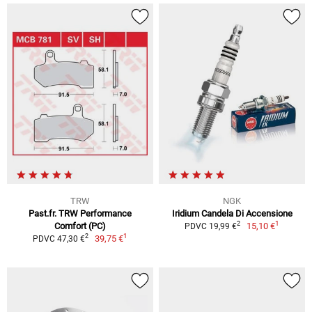
TRW
NGK
Past.fr. TRW Performance
Iridium Candela Di Accensione
1
2
Comfort (PC)
15,10 €
PDVC 19,99 €
1
2
39,75 €
PDVC 47,30 €