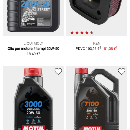
LIQUI MOLY
K&N
1
2
Olio per motore 4 tempi 20W-50
81,08 €
PDVC 103,26 €
1
18,49 €