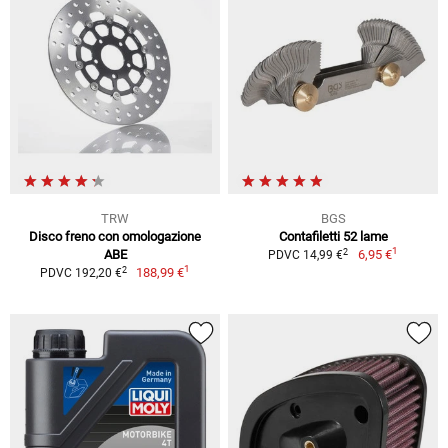
TRW
BGS
Disco freno con omologazione
Contafiletti 52 lame
1
2
ABE
6,95 €
PDVC 14,99 €
1
2
188,99 €
PDVC 192,20 €