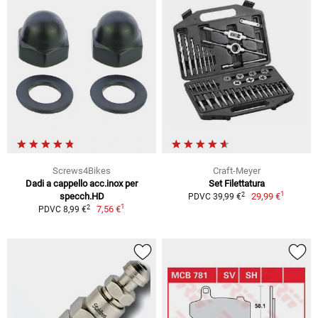
Screws4Bikes
Craft-Meyer
Dadi a cappello acc.inox per
Set Filettatura
1
2
specch.HD
29,99 €
PDVC 39,99 €
1
2
7,56 €
PDVC 8,99 €