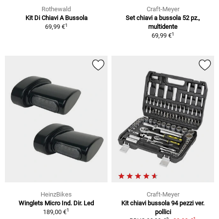
Rothewald
Craft-Meyer
Kit Di Chiavi A Bussola
Set chiavi a bussola 52 pz.,
1
69,99 €
multidente
1
69,99 €
HeinzBikes
Craft-Meyer
Winglets Micro Ind. Dir. Led
Kit chiavi bussola 94 pezzi ver.
1
189,00 €
pollici
1