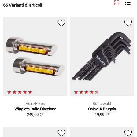
66 Varianti di articoli
HeinzBikes
Rothewald
Winglets Indic.Direzione
Chiavi A Brugola
1
1
249,00 €
19,99 €