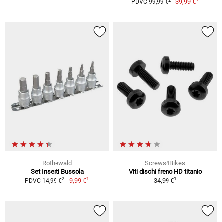
2
39,99 €
PDVC 99,99 €
Rothewald
Screws4Bikes
Set Inserti Bussola
Viti dischi freno HD titanio
1
1
2
9,99 €
34,99 €
PDVC 14,99 €