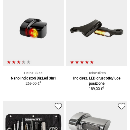
HeinzBikes
HeinzBikes
Nano Indicatori Dir.Led 3In1
Ind.direz. LED cruscotto/luce
1
269,00 €
posizione
1
189,00 €