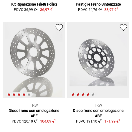
Kit Riparazione Filetti Pollici
Pastiglie Freno Sinterizzate
1
1
2
2
36,97 €
33,97 €
PDVC 36,99 €
PDVC 54,76 €
TRW
TRW
Disco freno con omologazione
Disco freno con omologazione
ABE
ABE
1
1
2
2
104,09 €
171,99 €
PDVC 120,10 €
PDVC 191,10 €