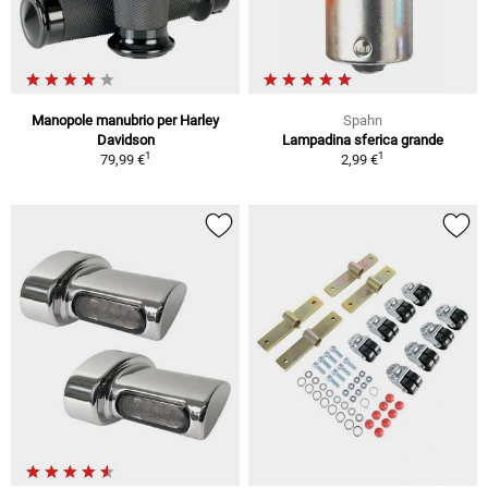
Manopole manubrio per Harley
Spahn
Davidson
Lampadina sferica grande
1
1
79,99 €
2,99 €