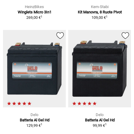
HeinzBikes
Kern-Stabi
Winglets Micro 3In1
Kit Manovra, 8 Ruote Pivot
1
1
269,00 €
109,00 €
Delo
Delo
Batteria Al Gel Hd
Batteria Al Gel Hd
1
1
129,99 €
99,99 €