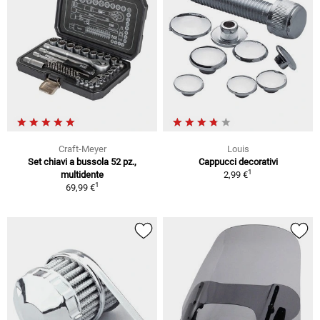
Craft-Meyer
Louis
Set chiavi a bussola 52 pz.,
Cappucci decorativi
1
multidente
2,99 €
1
69,99 €