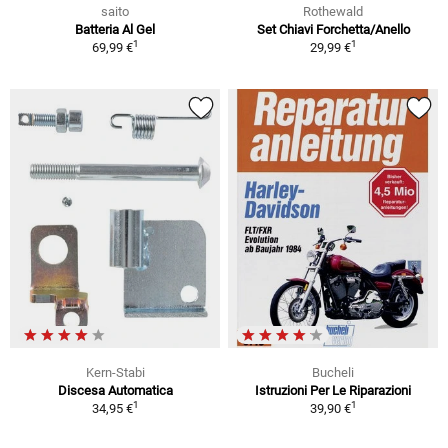
saito
Rothewald
Batteria Al Gel
Set Chiavi Forchetta/Anello
1
1
69,99 €
29,99 €
Kern-Stabi
Bucheli
Discesa Automatica
Istruzioni Per Le Riparazioni
1
1
34,95 €
39,90 €