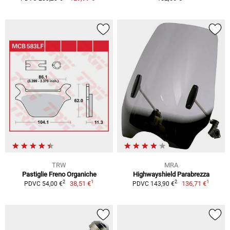
TRW
MRA
Pastiglie Freno Organiche
Highwayshield Parabrezza
1
1
2
2
38,51 €
136,71 €
PDVC 54,00 €
PDVC 143,90 €