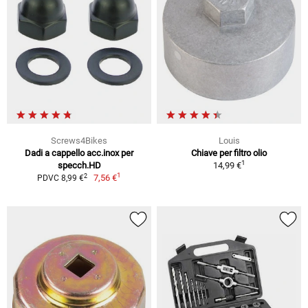
Screws4Bikes
Louis
Dadi a cappello acc.inox per
Chiave per filtro olio
1
specch.HD
14,99 €
1
2
7,56 €
PDVC 8,99 €