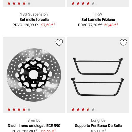
YSS Suspension
TRW
Set molle forcella
Set Lamelle Frizione
1
1
2
2
97,60 €
69,48 €
PDVC 120,99 €
PDVC 77,20 €
Brembo
Longride
Dischi freno omologati ECE R90
Supporto Per Borsa Da Sella
1
1
2
129,99 €
132,00 €
PDVC 283,28 €