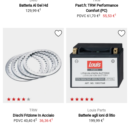
Delo
TRW
Batteria Al Gel Hd
Past.fr. TRW Performance
1
129,99 €
Comfort (PC)
1
2
55,53 €
PDVC 61,70 €
TRW
Louis Parts
Dischi Frizione In Acciaio
Batterie agli ioni di litio
1
1
2
36,36 €
199,99 €
PDVC 40,40 €