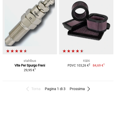
stahlbus
K&N
1
2
Vite Per Spurgo Freni
84,69 €
PDVC 103,26 €
1
29,95 €
Torna
Pagina 1 di 3
Prossima