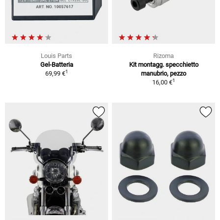
Louis Parts
Rizoma
Gel-Batteria
Kit montagg. specchietto
1
69,99 €
manubrio, pezzo
1
16,00 €