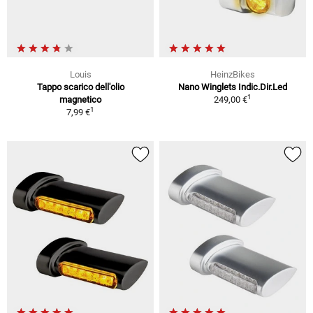
Louis
HeinzBikes
Tappo scarico dell'olio
Nano Winglets Indic.Dir.Led
1
magnetico
249,00 €
1
7,99 €