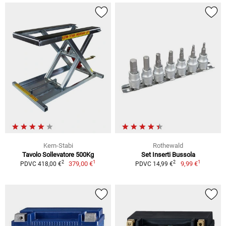
Kern-Stabi
Rothewald
Tavolo Sollevatore 500Kg
Set Inserti Bussola
1
1
2
2
379,00 €
9,99 €
PDVC 418,00 €
PDVC 14,99 €