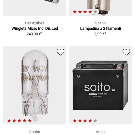
HeinzBikes
Spahn
Winglets Micro Ind. Dir. Led
Lampadina a 2 filamenti
1
1
249,00 €
2,99 €
Spahn
saito