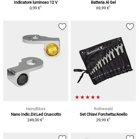
Indicatore luminoso 12 V
Batteria Al Gel
1
1
0,99 €
69,99 €
HeinzBikes
Rothewald
Nano Indic.Dir.Led Cruscotto
Set Chiavi Forchetta/Anello
1
1
249,00 €
29,99 €