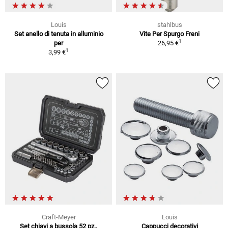
Louis
stahlbus
Set anello di tenuta in alluminio
Vite Per Spurgo Freni
1
per
26,95 €
1
3,99 €
Craft-Meyer
Louis
Set chiavi a bussola 52 pz.,
Cappucci decorativi