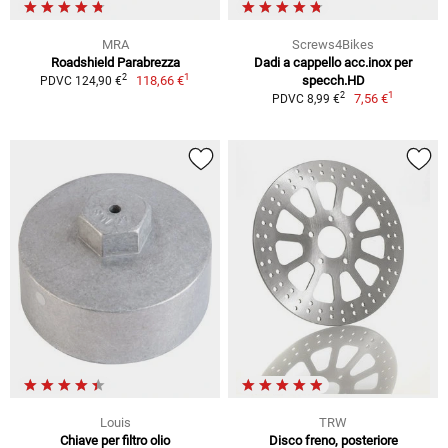
MRA
Screws4Bikes
Roadshield Parabrezza
Dadi a cappello acc.inox per
1
2
118,66 €
specch.HD
PDVC 124,90 €
1
2
7,56 €
PDVC 8,99 €
Louis
TRW
Chiave per filtro olio
Disco freno, posteriore