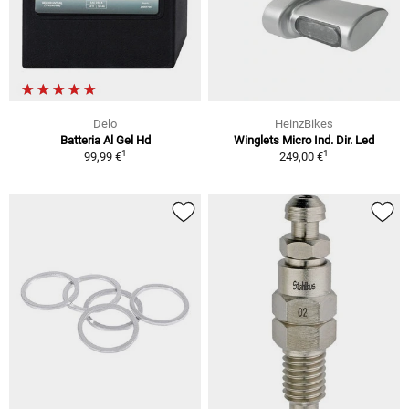
Delo
HeinzBikes
Batteria Al Gel Hd
Winglets Micro Ind. Dir. Led
1
1
99,99 €
249,00 €