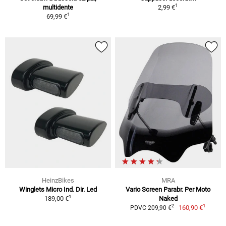
1
multidente
2,99 €
1
69,99 €
HeinzBikes
MRA
Winglets Micro Ind. Dir. Led
Vario Screen Parabr. Per Moto
1
189,00 €
Naked
1
2
160,90 €
PDVC 209,90 €