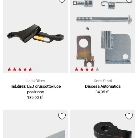
HeinzBikes
Kern-Stabi
Ind.direz. LED cruscotto/luce
Discesa Automatica
1
posizione
34,95 €
1
189,00 €