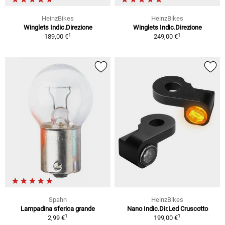
HeinzBikes
HeinzBikes
Winglets Indic.Direzione
Winglets Indic.Direzione
1
1
189,00 €
249,00 €
Spahn
HeinzBikes
Lampadina sferica grande
Nano Indic.Dir.Led Cruscotto
1
1
2,99 €
199,00 €