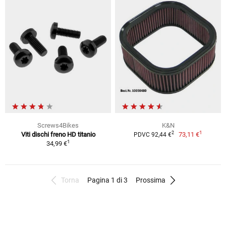
Screws4Bikes
K&N
1
2
Viti dischi freno HD titanio
73,11 €
PDVC 92,44 €
1
34,99 €
Torna
Pagina 1 di 3
Prossima