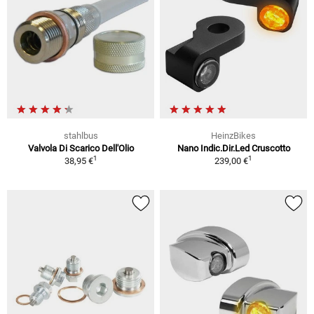
stahlbus
HeinzBikes
Valvola Di Scarico Dell'Olio
Nano Indic.Dir.Led Cruscotto
1
1
38,95 €
239,00 €