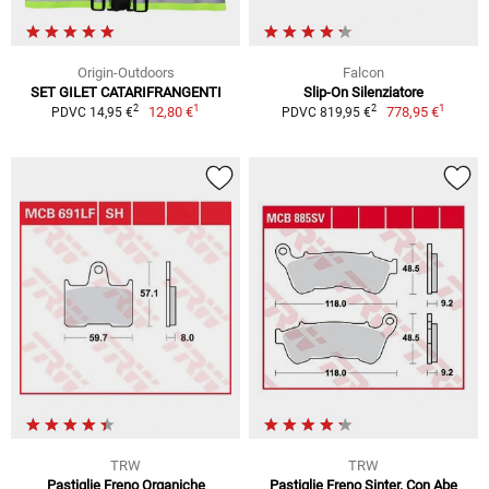
Origin-Outdoors
Falcon
SET GILET CATARIFRANGENTI
Slip-On Silenziatore
1
1
2
2
12,80 €
778,95 €
PDVC 14,95 €
PDVC 819,95 €
TRW
TRW
Pastiglie Freno Organiche
Pastiglie Freno Sinter. Con Abe