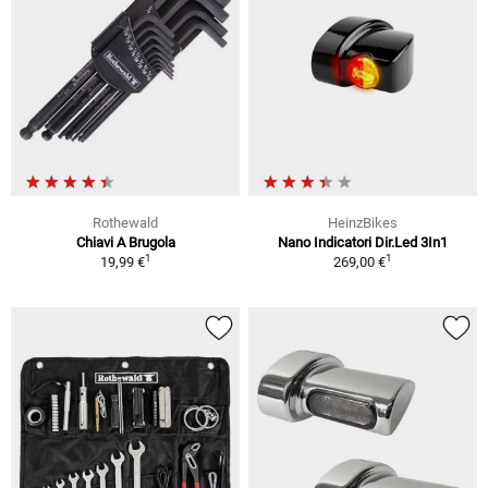
Rothewald
HeinzBikes
Chiavi A Brugola
Nano Indicatori Dir.Led 3In1
1
1
19,99 €
269,00 €