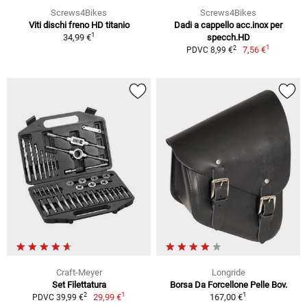
Screws4Bikes
Screws4Bikes
Viti dischi freno HD titanio
Dadi a cappello acc.inox per
1
34,99 €
specch.HD
1
2
7,56 €
PDVC 8,99 €
Craft-Meyer
Longride
Set Filettatura
Borsa Da Forcellone Pelle Bov.
1
1
2
29,99 €
167,00 €
PDVC 39,99 €