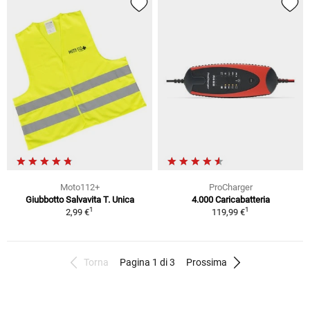
Moto112+
ProCharger
Giubbotto Salvavita T. Unica
4.000 Caricabatteria
1
1
2,99 €
119,99 €
Torna
Pagina 1 di 3
Prossima