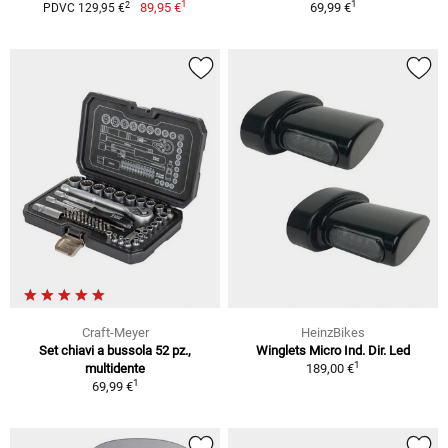
1
1
2
89,95 €
69,99 €
PDVC 129,95 €
Craft-Meyer
HeinzBikes
Set chiavi a bussola 52 pz.,
Winglets Micro Ind. Dir. Led
1
multidente
189,00 €
1
69,99 €