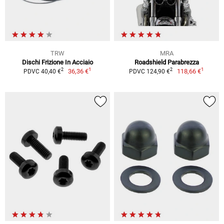
TRW
MRA
Dischi Frizione In Acciaio
Roadshield Parabrezza
1
1
2
2
36,36 €
118,66 €
PDVC 40,40 €
PDVC 124,90 €