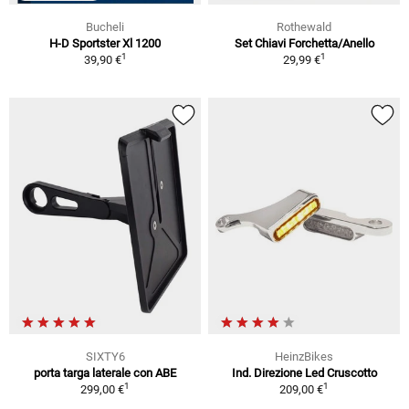
Bucheli
Rothewald
H-D Sportster Xl 1200
Set Chiavi Forchetta/Anello
1
1
39,90 €
29,99 €
SIXTY6
HeinzBikes
porta targa laterale con ABE
Ind. Direzione Led Cruscotto
1
1
299,00 €
209,00 €