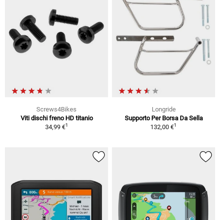
Screws4Bikes
Longride
Viti dischi freno HD titanio
Supporto Per Borsa Da Sella
1
1
34,99 €
132,00 €