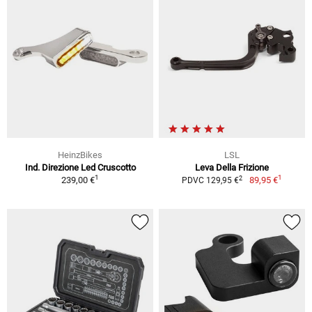
HeinzBikes
LSL
Ind. Direzione Led Cruscotto
Leva Della Frizione
1
1
2
239,00 €
89,95 €
PDVC 129,95 €