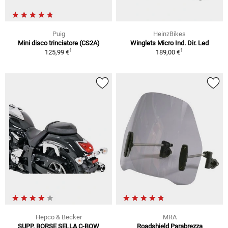
Puig
HeinzBikes
Mini disco trinciatore (CS2A)
Winglets Micro Ind. Dir. Led
1
1
125,99 €
189,00 €
Hepco & Becker
MRA
SUPP. BORSE SELLA C-BOW
Roadshield Parabrezza