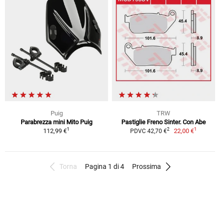
Puig
TRW
Parabrezza mini Mito Puig
Pastiglie Freno Sinter. Con Abe
1
1
2
112,99 €
22,00 €
PDVC 42,70 €
Torna
Pagina 1 di 4
Prossima