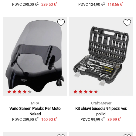
1
1
2
2
289,50 €
118,66 €
PDVC 298,00 €
PDVC 124,90 €
MRA
Craft-Meyer
Vario Screen Parabr. Per Moto
Kit chiavi bussola 94 pezzi ver.
Naked
pollici
1
1
2
2
160,90 €
39,99 €
PDVC 209,90 €
PDVC 99,99 €