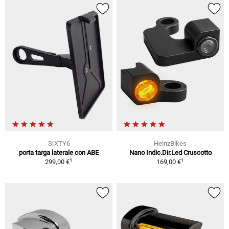
SIXTY6
HeinzBikes
porta targa laterale con ABE
Nano Indic.Dir.Led Cruscotto
1
1
299,00 €
169,00 €