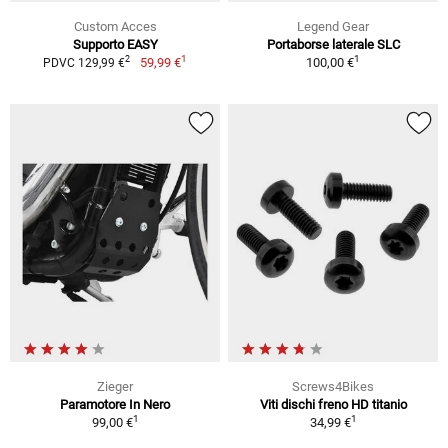
Custom Acces
Legend Gear
Supporto EASY
Portaborse laterale SLC
1
1
2
59,99 €
100,00 €
PDVC 129,99 €
Zieger
Screws4Bikes
Paramotore In Nero
Viti dischi freno HD titanio
1
1
99,00 €
34,99 €