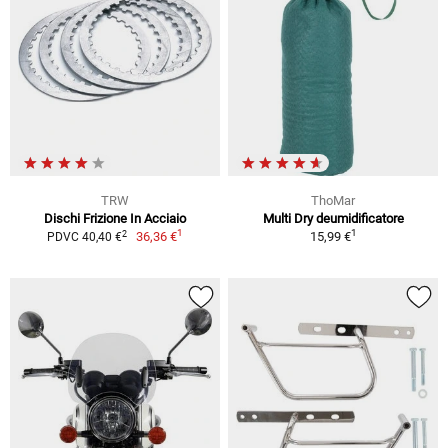
TRW
ThoMar
Dischi Frizione In Acciaio
Multi Dry deumidificatore
1
1
2
36,36 €
15,99 €
PDVC 40,40 €