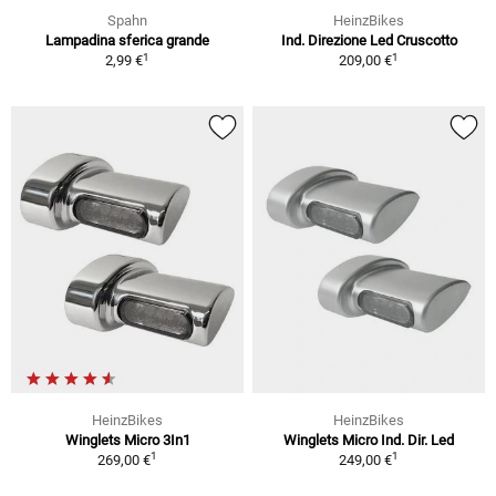
Spahn
HeinzBikes
Lampadina sferica grande
Ind. Direzione Led Cruscotto
1
1
2,99 €
209,00 €
HeinzBikes
HeinzBikes
Winglets Micro 3In1
Winglets Micro Ind. Dir. Led
1
1
269,00 €
249,00 €