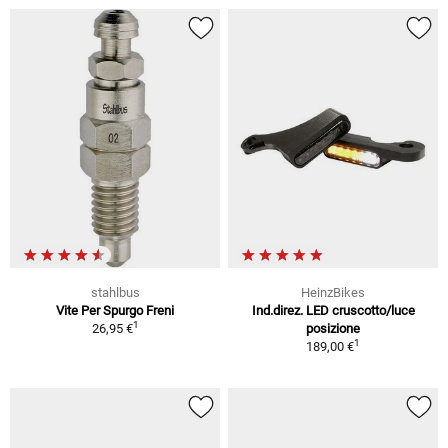
stahlbus
HeinzBikes
Vite Per Spurgo Freni
Ind.direz. LED cruscotto/luce
1
26,95 €
posizione
1
189,00 €