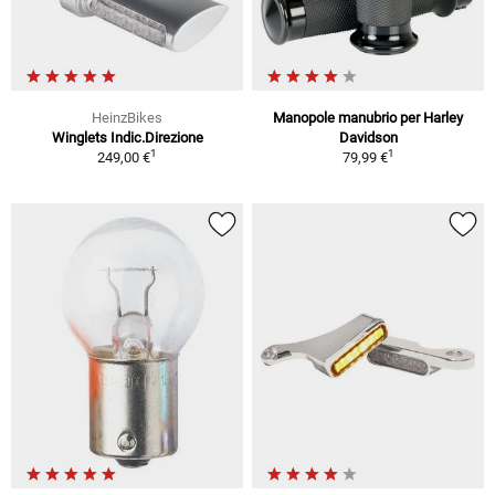
HeinzBikes
Manopole manubrio per Harley
Winglets Indic.Direzione
Davidson
1
1
249,00 €
79,99 €