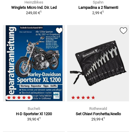
HeinzBikes
Spahn
Winglets Micro Ind. Dir. Led
Lampadina a 2 filamenti
1
1
249,00 €
2,99 €
Bucheli
Rothewald
H-D Sportster Xl 1200
Set Chiavi Forchetta/Anello
1
1
39,90 €
29,99 €