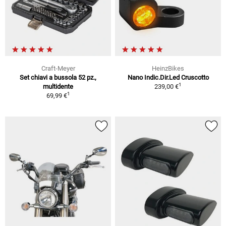
Craft-Meyer
HeinzBikes
Set chiavi a bussola 52 pz.,
Nano Indic.Dir.Led Cruscotto
1
multidente
239,00 €
1
69,99 €