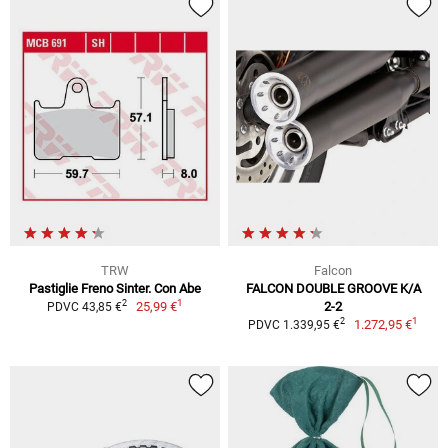
TRW
Falcon
Pastiglie Freno Sinter. Con Abe
FALCON DOUBLE GROOVE K/A
1
2
25,99 €
2-2
PDVC 43,85 €
1
2
1.272,95 €
PDVC 1.339,95 €