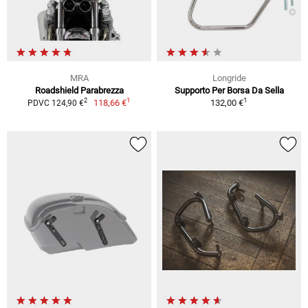
MRA
Longride
Roadshield Parabrezza
Supporto Per Borsa Da Sella
1
1
2
118,66 €
132,00 €
PDVC 124,90 €