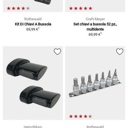
Rothewald
Craft-Meyer
Kit Di Chiavi A Bussola
Set chiavi a bussola 52 pz.,
1
69,99 €
multidente
1
69,99 €
HeinzBikes
Rothewald