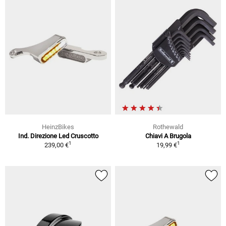
HeinzBikes
Rothewald
Ind. Direzione Led Cruscotto
Chiavi A Brugola
1
1
239,00 €
19,99 €