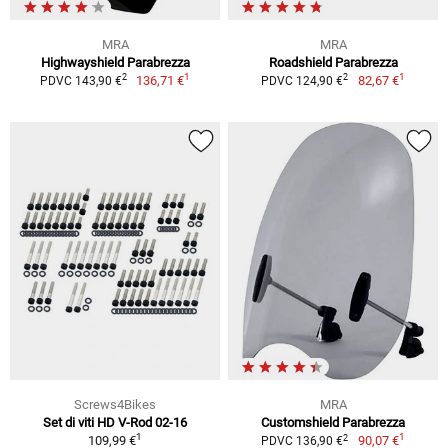
MRA
MRA
Highwayshield Parabrezza
Roadshield Parabrezza
1
1
2
2
136,71 €
82,67 €
PDVC 143,90 €
PDVC 124,90 €
Screws4Bikes
MRA
Set di viti HD V-Rod 02-16
Customshield Parabrezza
1
1
2
109,99 €
90,07 €
PDVC 136,90 €