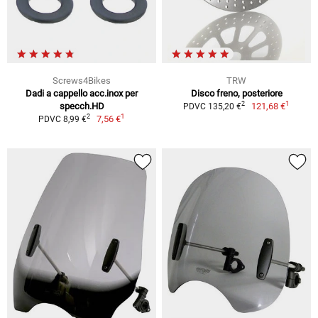
Screws4Bikes
TRW
Dadi a cappello acc.inox per
Disco freno, posteriore
1
2
specch.HD
121,68 €
PDVC 135,20 €
1
2
7,56 €
PDVC 8,99 €