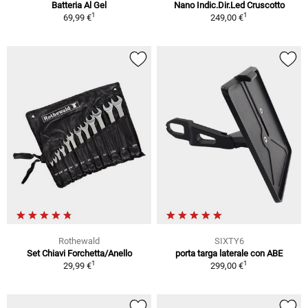
Batteria Al Gel
Nano Indic.Dir.Led Cruscotto
1
1
69,99 €
249,00 €
Rothewald
SIXTY6
Set Chiavi Forchetta/Anello
porta targa laterale con ABE
1
1
29,99 €
299,00 €