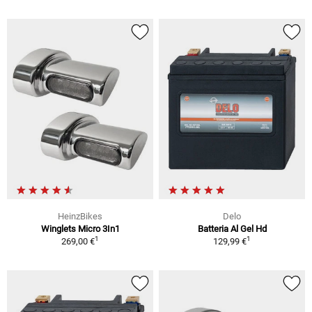
HeinzBikes
Delo
Winglets Micro 3In1
Batteria Al Gel Hd
1
1
269,00 €
129,99 €