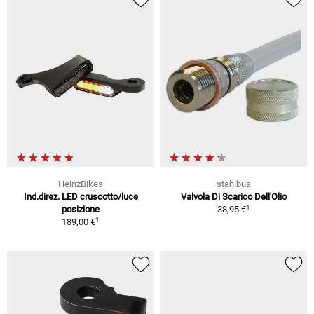
HeinzBikes
stahlbus
Ind.direz. LED cruscotto/luce
Valvola Di Scarico Dell'Olio
1
posizione
38,95 €
1
189,00 €