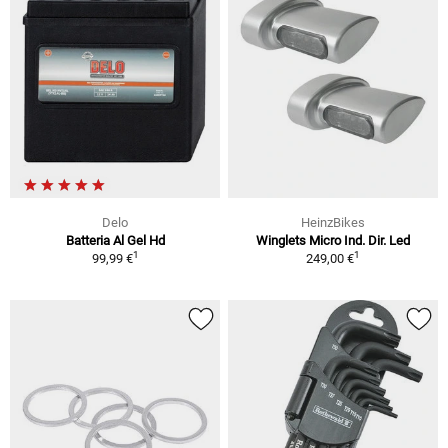
Delo
HeinzBikes
Batteria Al Gel Hd
Winglets Micro Ind. Dir. Led
1
1
99,99 €
249,00 €