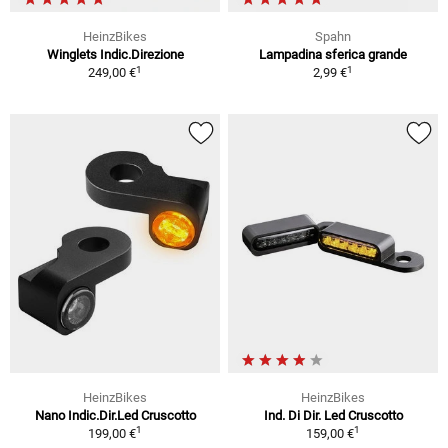
HeinzBikes
Spahn
Winglets Indic.Direzione
Lampadina sferica grande
1
1
249,00 €
2,99 €
HeinzBikes
HeinzBikes
Nano Indic.Dir.Led Cruscotto
Ind. Di Dir. Led Cruscotto
1
1
199,00 €
159,00 €