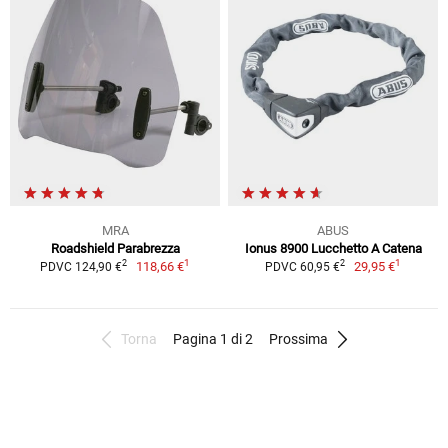
MRA
ABUS
Roadshield Parabrezza
Ionus 8900 Lucchetto A Catena
1
1
2
2
118,66 €
29,95 €
PDVC 124,90 €
PDVC 60,95 €
Torna
Pagina 1 di 2
Prossima