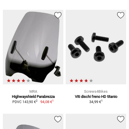
MRA
Screws4Bikes
Highwayshield Parabrezza
Viti dischi freno HD titanio
1
1
2
94,08 €
34,99 €
PDVC 143,90 €