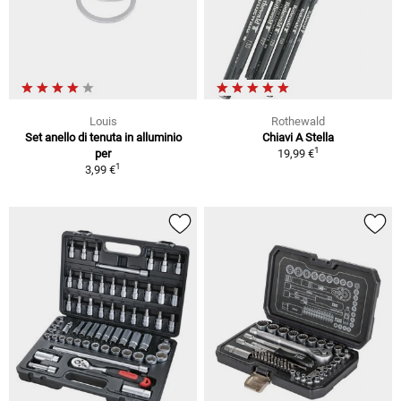
Louis
Rothewald
Set anello di tenuta in alluminio
Chiavi A Stella
1
per
19,99 €
1
3,99 €