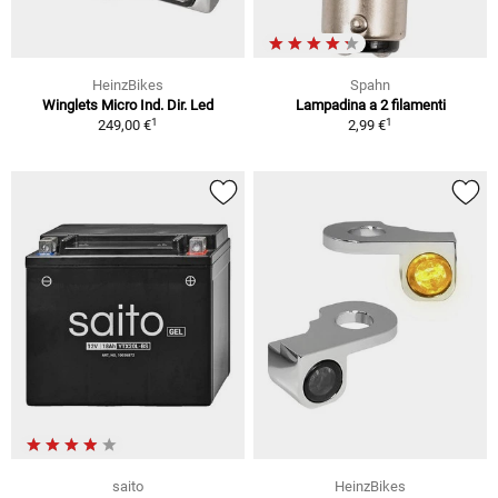
HeinzBikes
Spahn
Winglets Micro Ind. Dir. Led
Lampadina a 2 filamenti
1
1
249,00 €
2,99 €
saito
HeinzBikes