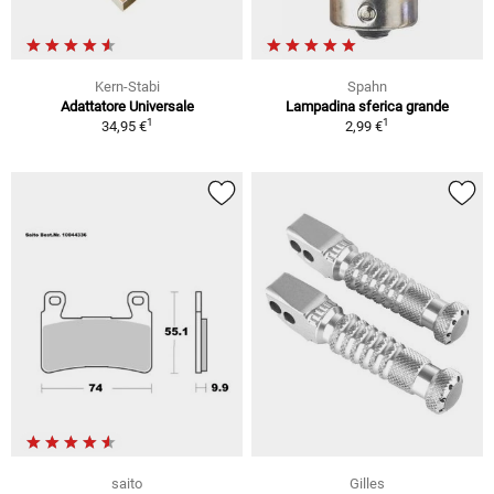
Kern-Stabi
Spahn
Adattatore Universale
Lampadina sferica grande
1
1
34,95 €
2,99 €
saito
Gilles