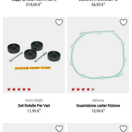
1
1
219,00 €
54,95 €
Kern-Stabi
Athena
Set Rotelle Per Vari
Guarnizione carter frizione
1
1
11,95 €
13,99 €