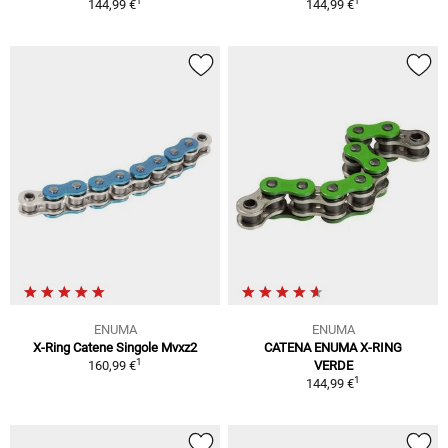
1
1
144,99 €
144,99 €
ENUMA
ENUMA
X-Ring Catene Singole Mvxz2
CATENA ENUMA X-RING
1
160,99 €
VERDE
1
144,99 €