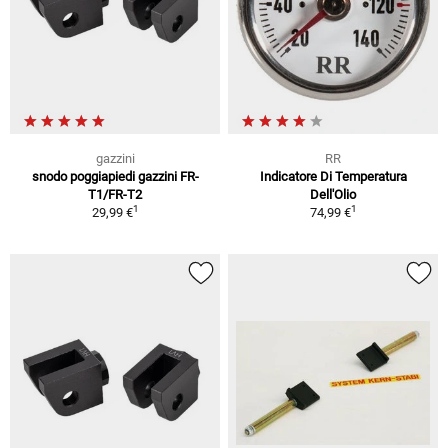
gazzini
RR
snodo poggiapiedi gazzini FR-
Indicatore Di Temperatura
T1/FR-T2
Dell'Olio
1
1
29,99 €
74,99 €