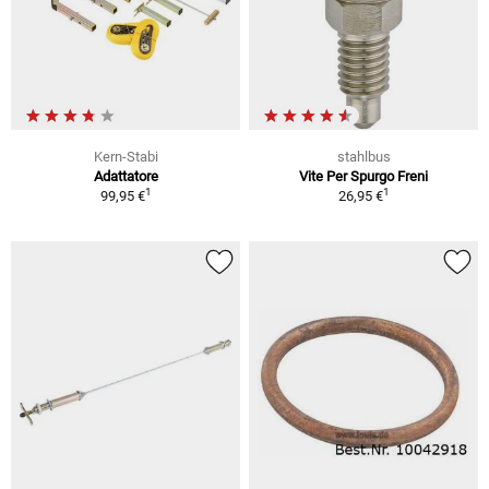
Kern-Stabi
stahlbus
Adattatore
Vite Per Spurgo Freni
1
1
99,95 €
26,95 €