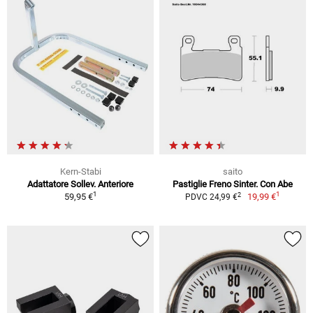
Kern-Stabi
saito
Adattatore Sollev. Anteriore
Pastiglie Freno Sinter. Con Abe
1
1
2
59,95 €
19,99 €
PDVC 24,99 €