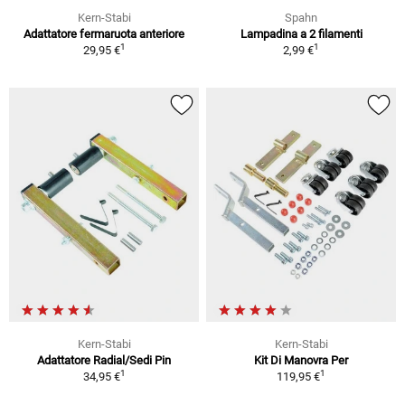
Kern-Stabi
Spahn
Adattatore fermaruota anteriore
Lampadina a 2 filamenti
1
1
29,95 €
2,99 €
Kern-Stabi
Kern-Stabi
Adattatore Radial/Sedi Pin
Kit Di Manovra Per
1
1
34,95 €
119,95 €