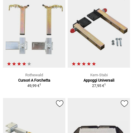
Rothewald
Kern-Stabi
Cursori A Forchetta
Appoggi Universali
1
1
49,99 €
27,95 €