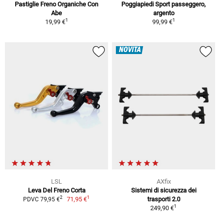
Pastiglie Freno Organiche Con
Poggiapiedi Sport passeggero,
Abe
argento
1
1
19,99 €
99,99 €
NOVITÀ
LSL
AXfix
Leva Del Freno Corta
Sistemi di sicurezza dei
1
2
71,95 €
trasporti 2.0
PDVC 79,95 €
1
249,90 €