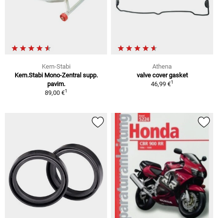
Kern-Stabi
Athena
Kern.Stabi Mono-Zentral supp.
valve cover gasket
1
pavim.
46,99 €
1
89,00 €