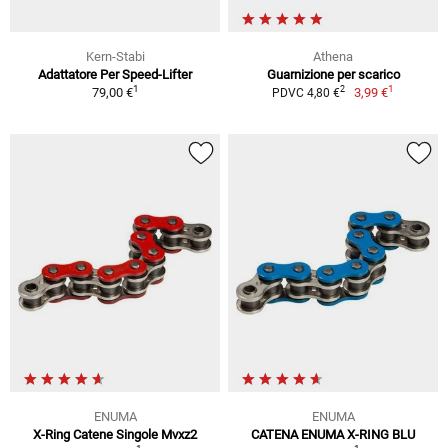
Kern-Stabi
Athena
Adattatore Per Speed-Lifter
Guarnizione per scarico
1
1
2
79,00 €
3,99 €
PDVC 4,80 €
ENUMA
ENUMA
X-Ring Catene Singole Mvxz2
CATENA ENUMA X-RING BLU