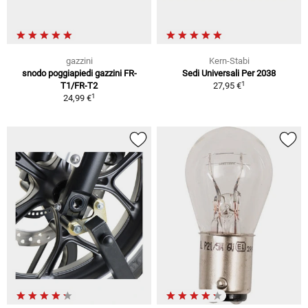
gazzini
Kern-Stabi
snodo poggiapiedi gazzini FR-
Sedi Universali Per 2038
1
T1/FR-T2
27,95 €
1
24,99 €