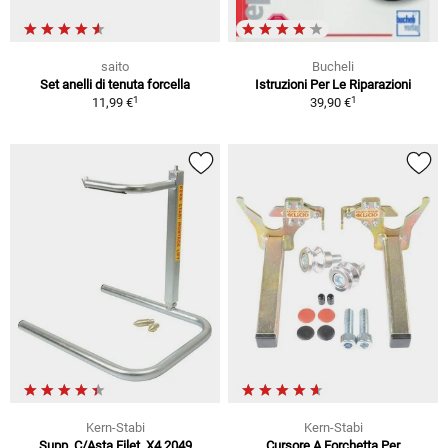
saito
Bucheli
Set anelli di tenuta forcella
Istruzioni Per Le Riparazioni
1
1
11,99 €
39,90 €
Kern-Stabi
Kern-Stabi
Supp. C/Asta Filet. X4 2049
Cursore A Forchetta Per