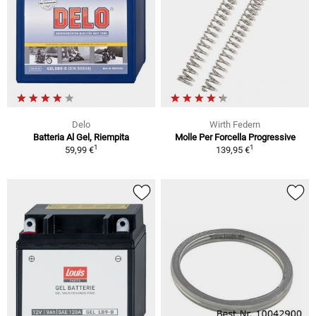
Delo
Wirth Federn
Batteria Al Gel, Riempita
Molle Per Forcella Progressive
1
1
59,99 €
139,95 €