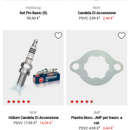
HotSwop
NGK
Set Pro Basic (S)
Candela Di Accensione
1
1
2
59,90 €
2,44 €
PDVC 3,99 €
NGK
JMP
Iridium Candela Di Accensione
Piastra blocc. JMP per trasm. a
1
2
14,09 €
cat.
PDVC 17,99 €
1
2
3,44 €
PDVC 4,99 €