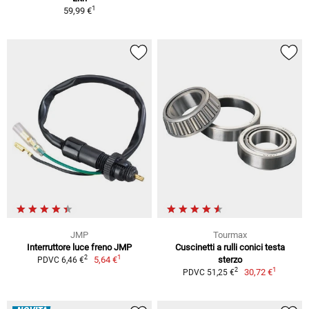
1
59,99 €
JMP
Tourmax
Interruttore luce freno JMP
Cuscinetti a rulli conici testa
1
2
5,64 €
sterzo
PDVC 6,46 €
1
2
30,72 €
PDVC 51,25 €