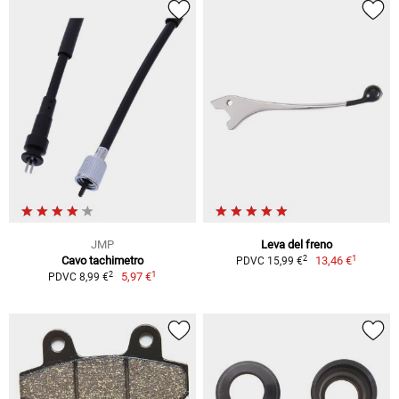
JMP
Leva del freno
1
2
Cavo tachimetro
13,46 €
PDVC 15,99 €
1
2
5,97 €
PDVC 8,99 €