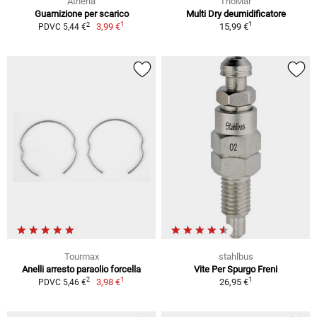
Athena
ThoMar
Guarnizione per scarico
Multi Dry deumidificatore
1
1
2
3,99 €
15,99 €
PDVC 5,44 €
Tourmax
stahlbus
Anelli arresto paraolio forcella
Vite Per Spurgo Freni
1
1
2
3,98 €
26,95 €
PDVC 5,46 €