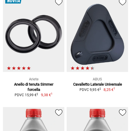
NOVITÀ
Ariete
ABUS
Anello di tenuta Simmer
Cavalletto Laterale Universale
1
2
forcella
8,25 €
PDVC 9,95 €
1
2
9,38 €
PDVC 15,99 €