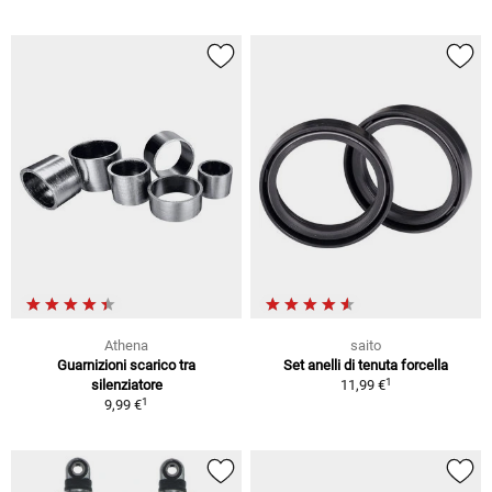
Athena
saito
Guarnizioni scarico tra
Set anelli di tenuta forcella
1
silenziatore
11,99 €
1
9,99 €