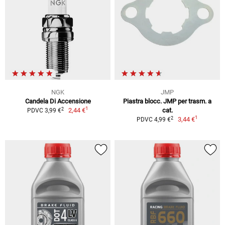
NGK
JMP
Candela Di Accensione
Piastra blocc. JMP per trasm. a
1
2
2,44 €
cat.
PDVC 3,99 €
1
2
3,44 €
PDVC 4,99 €