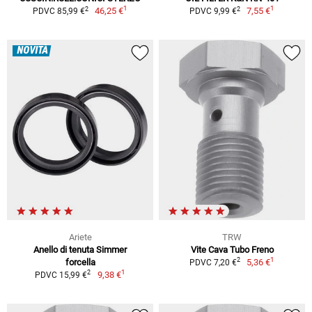
1
1
2
2
46,25 €
7,55 €
PDVC 85,99 €
PDVC 9,99 €
NOVITÀ
Ariete
TRW
Anello di tenuta Simmer
Vite Cava Tubo Freno
1
2
forcella
5,36 €
PDVC 7,20 €
1
2
9,38 €
PDVC 15,99 €