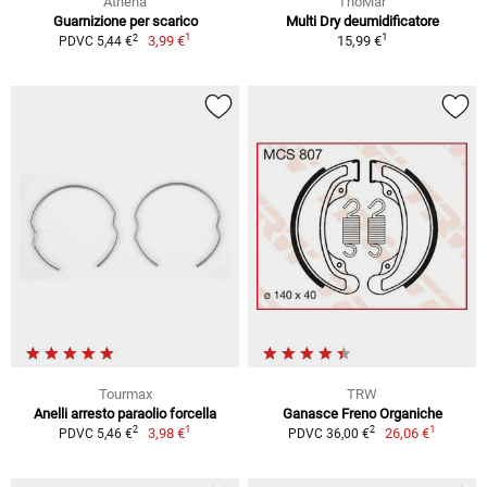
Athena
ThoMar
Guarnizione per scarico
Multi Dry deumidificatore
1
1
2
3,99 €
15,99 €
PDVC 5,44 €
Tourmax
TRW
Anelli arresto paraolio forcella
Ganasce Freno Organiche
1
1
2
2
3,98 €
26,06 €
PDVC 5,46 €
PDVC 36,00 €