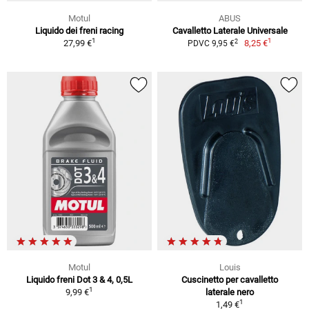
Motul
ABUS
Liquido dei freni racing
Cavalletto Laterale Universale
1
1
2
27,99 €
8,25 €
PDVC 9,95 €
Motul
Louis
Liquido freni Dot 3 & 4, 0,5L
Cuscinetto per cavalletto
1
9,99 €
laterale nero
1
1,49 €