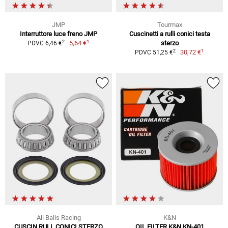
JMP
Tourmax
Interruttore luce freno JMP
Cuscinetti a rulli conici testa
1
2
5,64 €
sterzo
PDVC 6,46 €
1
2
30,72 €
PDVC 51,25 €
All Balls Racing
K&N
CUSCIN.RULL.CONICI STERZO
OIL FILTER K&N KN-401