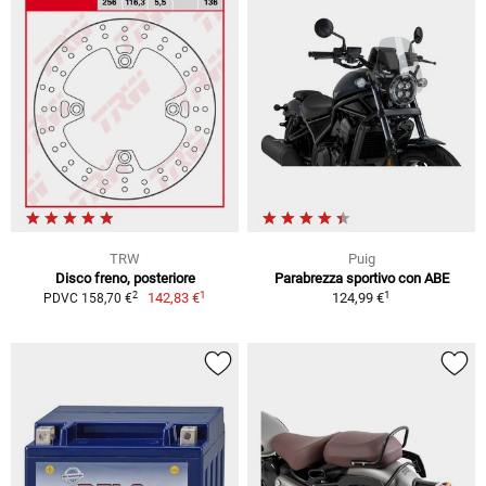
TRW
Puig
Disco freno, posteriore
Parabrezza sportivo con ABE
1
1
2
142,83 €
124,99 €
PDVC 158,70 €