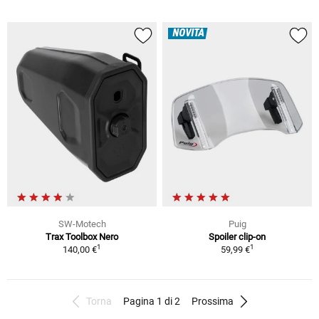
NOVITÀ
SW-Motech
Puig
Trax Toolbox Nero
Spoiler clip-on
1
1
140,00 €
59,99 €
Torna
Pagina 1 di 2
Prossima