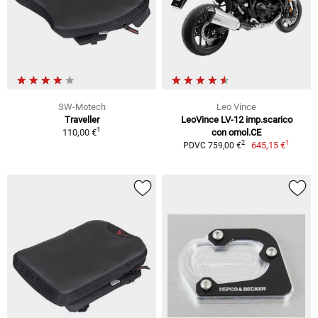
SW-Motech
Leo Vince
Traveller
LeoVince LV-12 imp.scarico
1
110,00 €
con omol.CE
1
2
645,15 €
PDVC 759,00 €