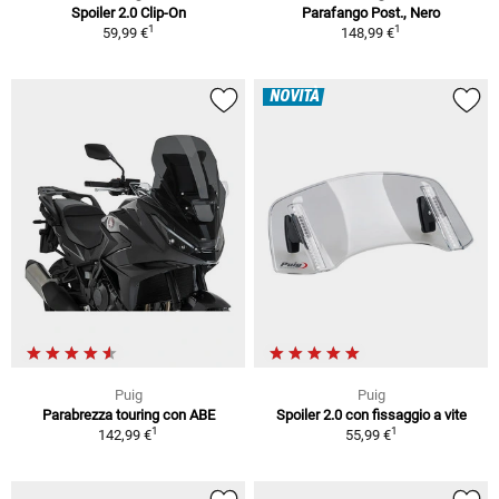
Spoiler 2.0 Clip-On
Parafango Post., Nero
1
1
59,99 €
148,99 €
NOVITÀ
Puig
Puig
Parabrezza touring con ABE
Spoiler 2.0 con fissaggio a vite
1
1
142,99 €
55,99 €