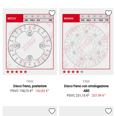
TRW
TRW
Disco freno, posteriore
Disco freno con omologazione
1
2
142,83 €
ABE
PDVC 158,70 €
1
2
207,99 €
PDVC 231,10 €