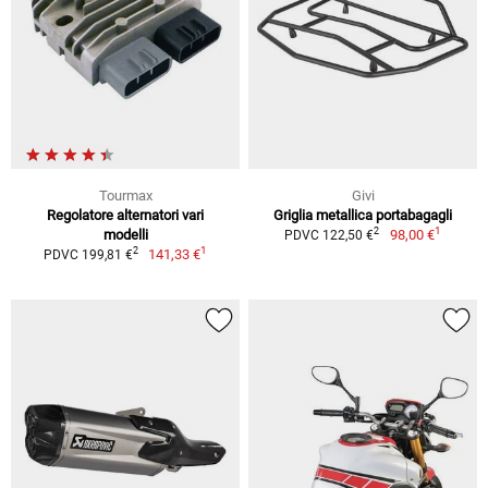
Tourmax
Givi
Regolatore alternatori vari
Griglia metallica portabagagli
1
2
modelli
98,00 €
PDVC 122,50 €
1
2
141,33 €
PDVC 199,81 €