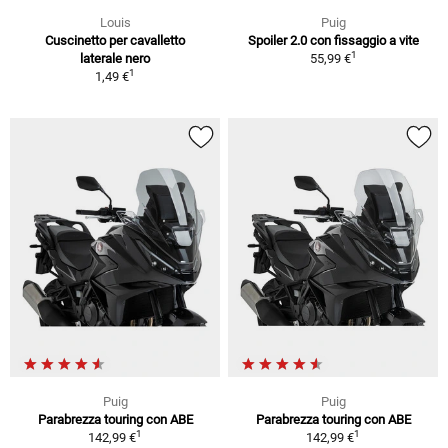
Louis
Puig
Cuscinetto per cavalletto
Spoiler 2.0 con fissaggio a vite
1
laterale nero
55,99 €
1
1,49 €
Puig
Puig
Parabrezza touring con ABE
Parabrezza touring con ABE
1
1
142,99 €
142,99 €