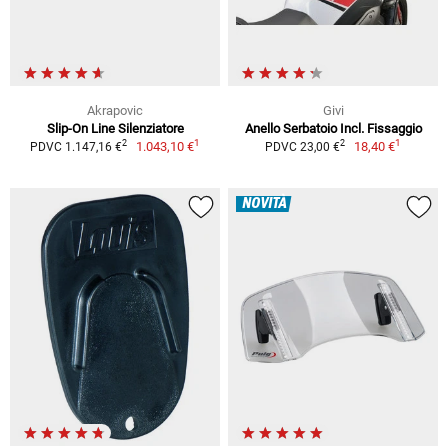
Akrapovic
Givi
Slip-On Line Silenziatore
Anello Serbatoio Incl. Fissaggio
1
1
2
2
1.043,10 €
18,40 €
PDVC 1.147,16 €
PDVC 23,00 €
NOVITÀ