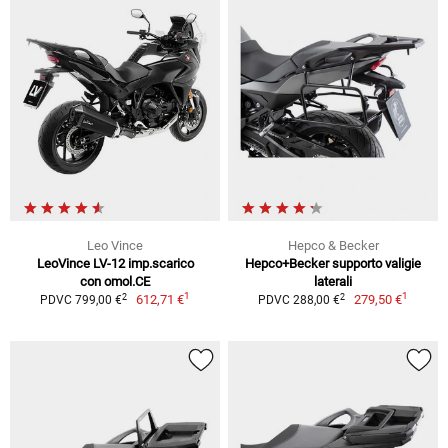
Leo Vince
Hepco & Becker
LeoVince LV-12 imp.scarico
Hepco+Becker supporto valigie
con omol.CE
laterali
1
1
2
2
612,71 €
279,50 €
PDVC 799,00 €
PDVC 288,00 €