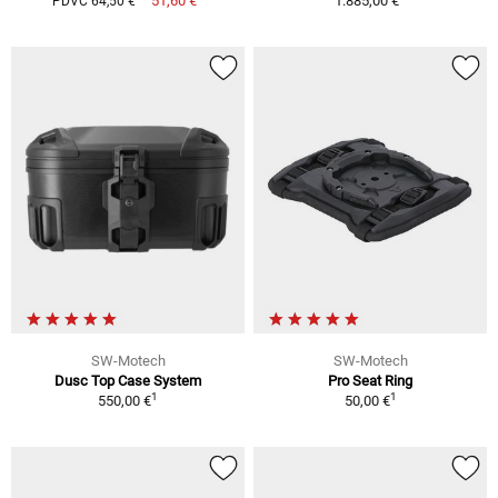
51,60 €
1.885,00 €
PDVC 64,50 €
SW-Motech
SW-Motech
Dusc Top Case System
Pro Seat Ring
1
1
550,00 €
50,00 €