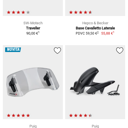
SW-Motech
Hepco & Becker
Traveller
Base Cavalletto Laterale
1
1
2
90,00 €
55,88 €
PDVC 59,50 €
NOVITÀ
Puig
Puig