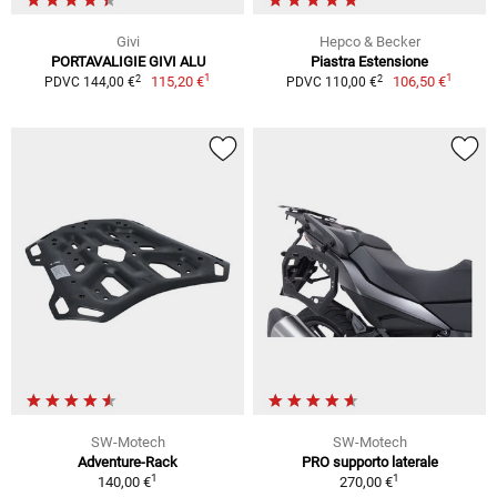
Givi
Hepco & Becker
PORTAVALIGIE GIVI ALU
Piastra Estensione
1
1
2
2
115,20 €
106,50 €
PDVC 144,00 €
PDVC 110,00 €
SW-Motech
SW-Motech
Adventure-Rack
PRO supporto laterale
1
1
140,00 €
270,00 €