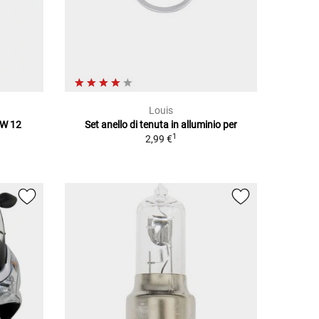
Louis
1W 12
Set anello di tenuta in alluminio per
1
2,99 €