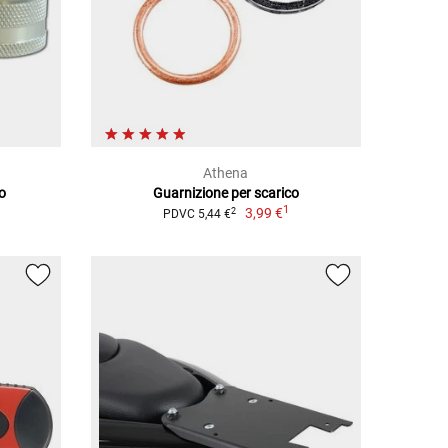
Athena
io
Guarnizione per scarico
1
3,99 €
2
PDVC 5,44 €