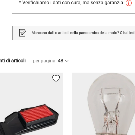
* Verifichiamo i dati con cura, ma senza garanzia
Mancano dati o articoli nella panoramica della moto? O hai ind
ti di articoli
per pagina
: