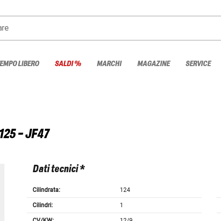
are
TEMPO LIBERO
SALDI %
MARCHI
MAGAZINE
SERVICE
125 - JF47
Dati tecnici *
Cilindrata:
124
Cilindri:
1
CV/KW:
12/9