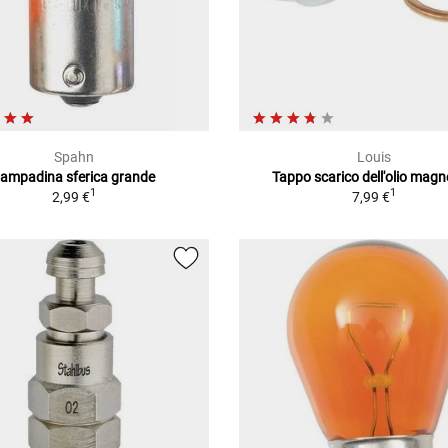
Spahn
Louis
ampadina sferica grande
Tappo scarico dell'olio magn
1
1
2,99 €
7,99 €