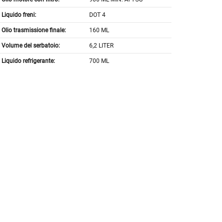
Liquido freni:
DOT 4
Olio trasmissione finale:
160 ML
Volume del serbatoio:
6,2 LITER
Liquido refrigerante:
700 ML