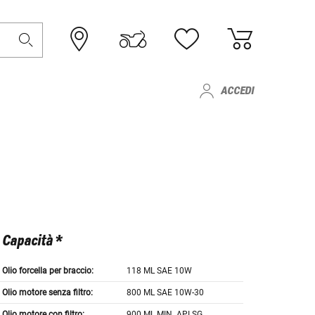
ACCEDI
Capacità *
Olio forcella per braccio:
118 ML SAE 10W
Olio motore senza filtro:
800 ML SAE 10W-30
Olio motore con filtro:
900 ML MIN. API SG