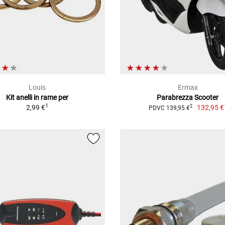
Louis
Ermax
Kit anelli in rame per
Parabrezza Scooter
1
2,99 €
132,95 €
2
PDVC 139,95 €