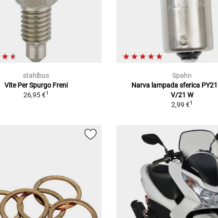
stahlbus
Spahn
Vite Per Spurgo Freni
Narva lampada sferica PY2
1
26,95 €
V/21 W
1
2,99 €