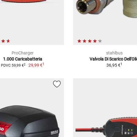
ProCharger
stahlbus
1.000 Caricabatteria
Valvola Di Scarico Dell'Ol
1
1
29,99 €
36,95 €
2
PDVC 59,99 €