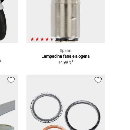
Spahn
Lampadina fanale alogena
1
1
14,99 €