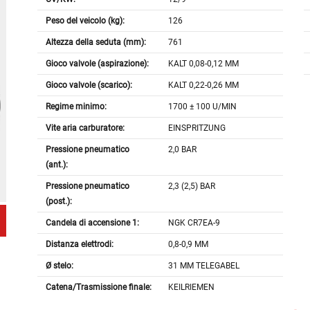
Peso del veicolo (kg):
126
Altezza della seduta (mm):
761
Gioco valvole (aspirazione):
KALT 0,08-0,12 MM
Gioco valvole (scarico):
KALT 0,22-0,26 MM
Regime minimo:
1700 ± 100 U/MIN
Vite aria carburatore:
EINSPRITZUNG
Pressione pneumatico
2,0 BAR
(ant.):
Pressione pneumatico
2,3 (2,5) BAR
(post.):
Candela di accensione 1:
NGK CR7EA-9
Distanza elettrodi:
0,8-0,9 MM
Ø stelo:
31 MM TELEGABEL
Catena/Trasmissione finale:
KEILRIEMEN