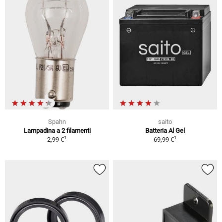
Spahn
saito
Lampadina a 2 filamenti
Batteria Al Gel
1
1
2,99 €
69,99 €