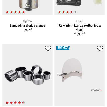
Spahn
Louis
Lampadina sferica grande
Relè intermittenza elettronico a
1
2,99 €
4 poli
1
29,99 €
NOVITÀ