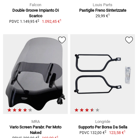
Falcon
Louis Parts
Double Groove Impianto Di
Pastiglie Freno Sinterizzate
1
Scarico
29,99 €
1
2
1.092,45 €
PDVC 1.149,95 €
MRA
Longride
Vario Screen Parabr. Per Moto
Supporto Per Borsa Da Sella
1
2
Naked
123,58 €
PDVC 132,00 €
1
2