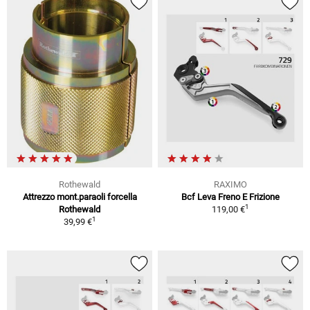
Rothewald
RAXIMO
Attrezzo mont.paraoli forcella
Bcf Leva Freno E Frizione
1
Rothewald
119,00 €
1
39,99 €