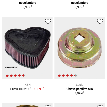
acceleratore
acceleratore
1
1
9,99 €
9,99 €
K&N
Louis
1
2
71,39 €
Chiave per filtro olio
PDVC 103,26 €
1
8,99 €