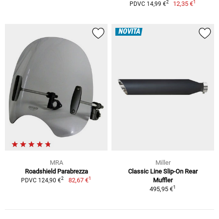
1
2
12,35 €
PDVC 14,99 €
NOVITÀ
MRA
Miller
Roadshield Parabrezza
Classic Line Slip-On Rear
1
2
82,67 €
Muffler
PDVC 124,90 €
1
495,95 €