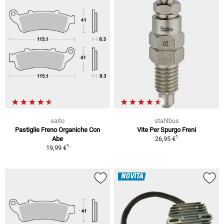
saito
stahlbus
Pastiglie Freno Organiche Con
Vite Per Spurgo Freni
1
Abe
26,95 €
1
19,99 €
NOVITÀ