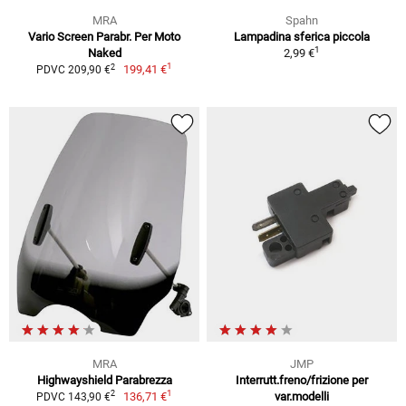
MRA
Spahn
Vario Screen Parabr. Per Moto
Lampadina sferica piccola
1
Naked
2,99 €
1
2
199,41 €
PDVC 209,90 €
MRA
JMP
Highwayshield Parabrezza
Interrutt.freno/frizione per
1
2
136,71 €
var.modelli
PDVC 143,90 €