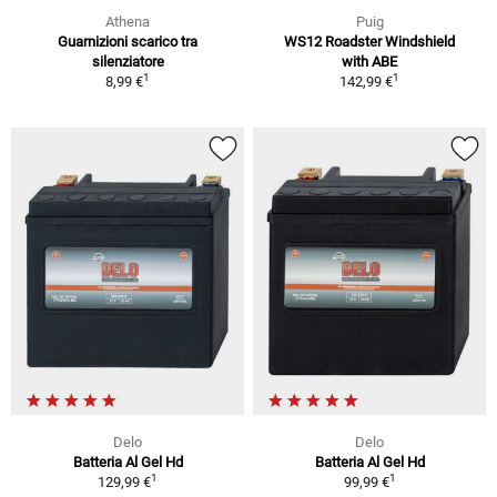
Athena
Puig
Guarnizioni scarico tra
WS12 Roadster Windshield
silenziatore
with ABE
1
1
8,99 €
142,99 €
Delo
Delo
Batteria Al Gel Hd
Batteria Al Gel Hd
1
1
129,99 €
99,99 €