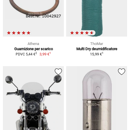
Athena
ThoMar
Guarnizione per scarico
Multi Dry deumidificatore
1
1
2
3,99 €
15,99 €
PDVC 5,44 €