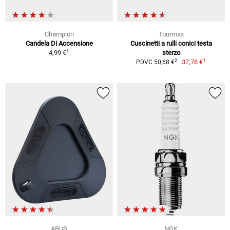
Champion
Tourmax
Candela Di Accensione
Cuscinetti a rulli conici testa
1
4,99 €
sterzo
1
2
37,78 €
PDVC 50,68 €
ABUS
NGK