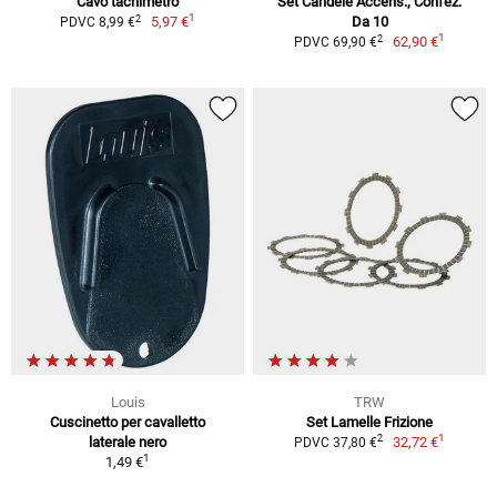
Cavo tachimetro
Set Candele Accens., Confez.
1
2
5,97 €
Da 10
PDVC 8,99 €
1
2
62,90 €
PDVC 69,90 €
Louis
TRW
Cuscinetto per cavalletto
Set Lamelle Frizione
1
2
laterale nero
32,72 €
PDVC 37,80 €
1
1,49 €