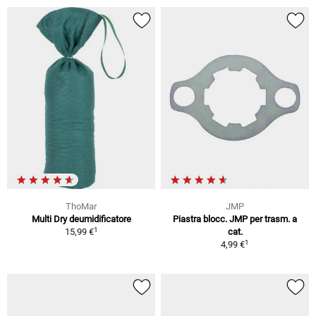
ThoMar
JMP
Multi Dry deumidificatore
Piastra blocc. JMP per trasm. a
1
15,99 €
cat.
1
4,99 €