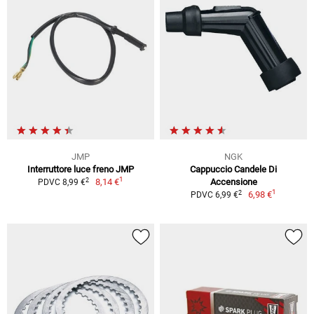
JMP
NGK
Interruttore luce freno JMP
Cappuccio Candele Di
1
2
8,14 €
Accensione
PDVC 8,99 €
1
2
6,98 €
PDVC 6,99 €