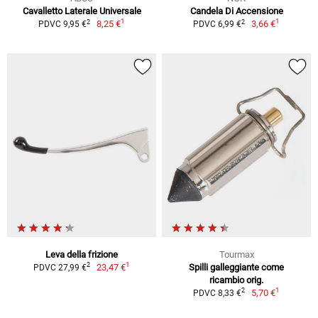
Cavalletto Laterale Universale
Candela Di Accensione
1
1
2
2
8,25 €
3,66 €
PDVC 9,95 €
PDVC 6,99 €
Leva della frizione
Tourmax
1
2
23,47 €
Spilli galleggiante come
PDVC 27,99 €
ricambio orig.
1
2
5,70 €
PDVC 8,33 €