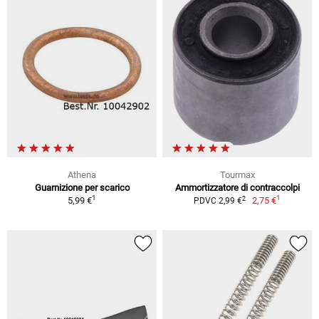
Athena
Tourmax
Guarnizione per scarico
Ammortizzatore di contraccolpi
1
1
2
5,99 €
2,75 €
PDVC 2,99 €