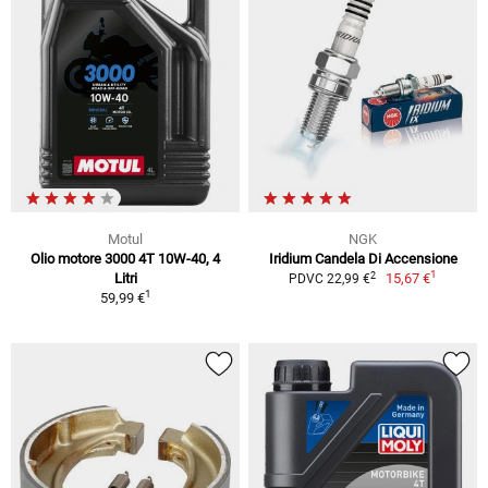
Motul
NGK
Olio motore 3000 4T 10W-40, 4
Iridium Candela Di Accensione
1
2
Litri
15,67 €
PDVC 22,99 €
1
59,99 €