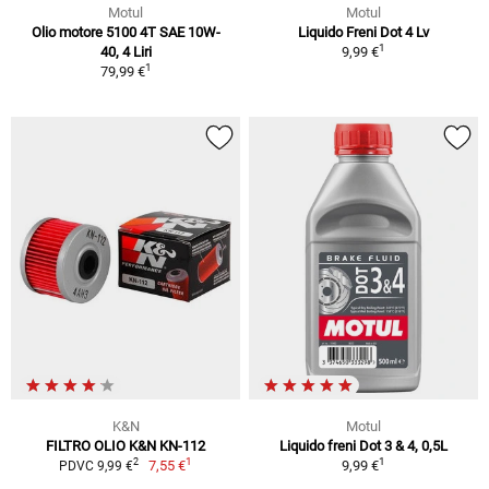
Motul
Motul
Olio motore 5100 4T SAE 10W-
Liquido Freni Dot 4 Lv
1
40, 4 Liri
9,99 €
1
79,99 €
K&N
Motul
FILTRO OLIO K&N KN-112
Liquido freni Dot 3 & 4, 0,5L
1
1
2
7,55 €
9,99 €
PDVC 9,99 €