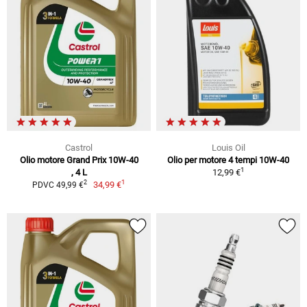
Castrol
Louis Oil
Olio motore Grand Prix 10W-40
Olio per motore 4 tempi 10W-40
1
, 4 L
12,99 €
1
2
34,99 €
PDVC 49,99 €