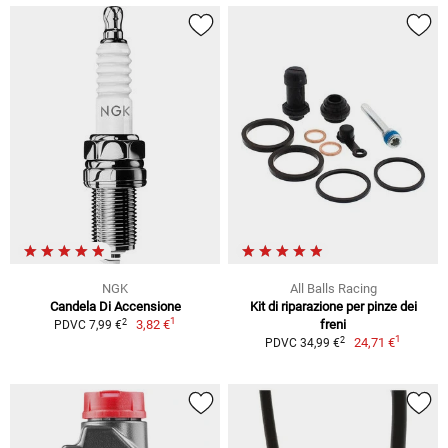
NGK
All Balls Racing
Candela Di Accensione
Kit di riparazione per pinze dei
1
2
3,82 €
freni
PDVC 7,99 €
1
2
24,71 €
PDVC 34,99 €