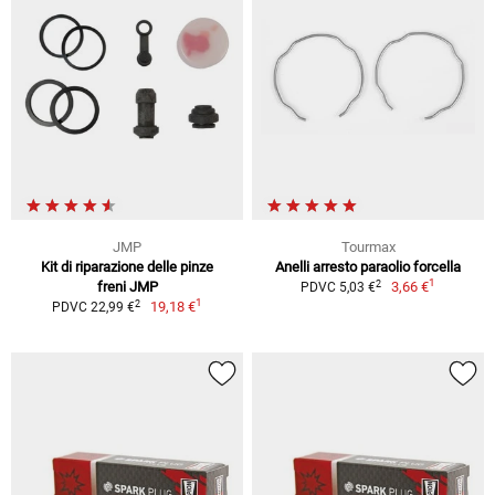
JMP
Tourmax
Kit di riparazione delle pinze
Anelli arresto paraolio forcella
1
2
freni JMP
3,66 €
PDVC 5,03 €
1
2
19,18 €
PDVC 22,99 €