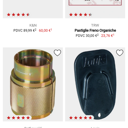
K&N
TRW
1
2
60,00 €
Pastiglie Freno Organiche
PDVC 89,99 €
1
2
23,76 €
PDVC 30,00 €