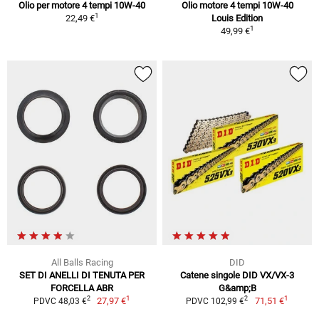
Olio per motore 4 tempi 10W-40
Olio motore 4 tempi 10W-40
1
22,49 €
Louis Edition
1
49,99 €
All Balls Racing
DID
SET DI ANELLI DI TENUTA PER
Catene singole DID VX/VX-3
FORCELLA ABR
G&amp;B
1
1
2
2
27,97 €
71,51 €
PDVC 48,03 €
PDVC 102,99 €