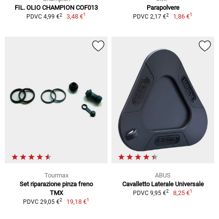
FIL. OLIO CHAMPION COF013
Parapolvere
1
1
2
2
3,48 €
1,86 €
PDVC 4,99 €
PDVC 2,17 €
Tourmax
ABUS
Set riparazione pinza freno
Cavalletto Laterale Universale
1
2
TMX
8,25 €
PDVC 9,95 €
1
2
19,18 €
PDVC 29,05 €