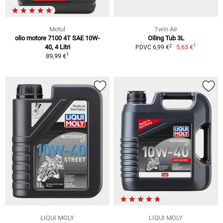
Motul
Twin Air
olio motore 7100 4T SAE 10W-
Oiling Tub 3L
1
2
40, 4 Litri
5,65 €
PDVC 6,99 €
1
89,99 €
LIQUI MOLY
LIQUI MOLY