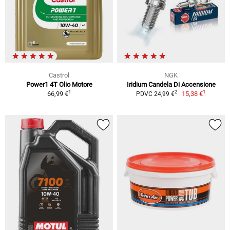
Castrol
NGK
Power1 4T Olio Motore
Iridium Candela Di Accensione
1
1
2
66,99 €
15,38 €
PDVC 24,99 €