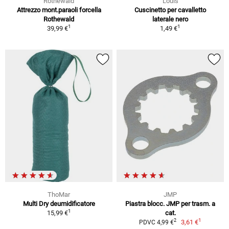
Rothewald
Louis
Attrezzo mont.paraoli forcella
Cuscinetto per cavalletto
Rothewald
laterale nero
1
1
39,99 €
1,49 €
ThoMar
JMP
Multi Dry deumidificatore
Piastra blocc. JMP per trasm. a
1
15,99 €
cat.
1
2
3,61 €
PDVC 4,99 €