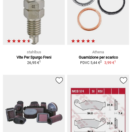
stahlbus
Athena
Vite Per Spurgo Freni
Guarnizione per scarico
1
1
2
26,95 €
3,99 €
PDVC 5,44 €