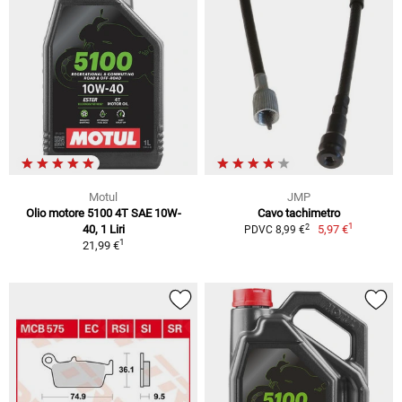
Motul
JMP
Olio motore 5100 4T SAE 10W-
Cavo tachimetro
1
2
40, 1 Liri
5,97 €
PDVC 8,99 €
1
21,99 €