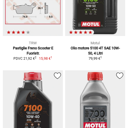
TRW
Motul
Pastiglie Freno Scooter E
Olio motore 5100 4T SAE 10W-
Fuoristr.
50, 4 Litri
1
1
2
15,98 €
79,99 €
PDVC 21,92 €