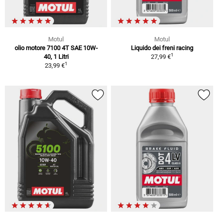
Motul
Motul
olio motore 7100 4T SAE 10W-
Liquido dei freni racing
1
40, 1 Litri
27,99 €
1
23,99 €