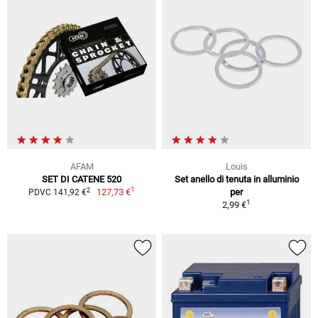
AFAM
Louis
SET DI CATENE 520
Set anello di tenuta in alluminio
1
2
127,73 €
per
PDVC 141,92 €
1
2,99 €