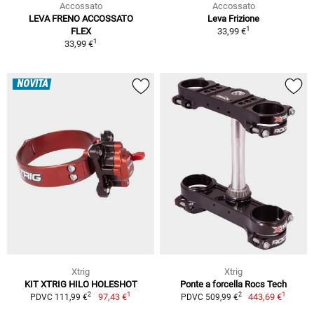
Accossato
Accossato
LEVA FRENO ACCOSSATO
Leva Frizione
1
FLEX
33,99 €
1
33,99 €
NOVITÀ
Xtrig
Xtrig
KIT XTRIG HILO HOLESHOT
Ponte a forcella Rocs Tech
1
1
2
2
97,43 €
443,69 €
PDVC 111,99 €
PDVC 509,99 €