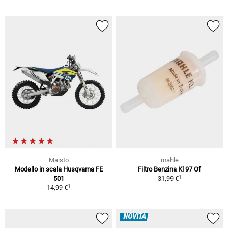
Maisto
mahle
Modello in scala Husqvarna FE
Filtro Benzina Kl 97 Of
1
501
31,99 €
1
14,99 €
NOVITÀ