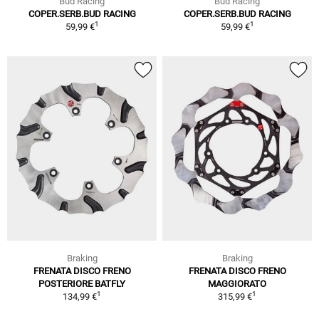
Bud Racing
Bud Racing
COPER.SERB.BUD RACING
COPER.SERB.BUD RACING
1
1
59,99 €
59,99 €
Braking
Braking
FRENATA DISCO FRENO
FRENATA DISCO FRENO
POSTERIORE BATFLY
MAGGIORATO
1
1
134,99 €
315,99 €