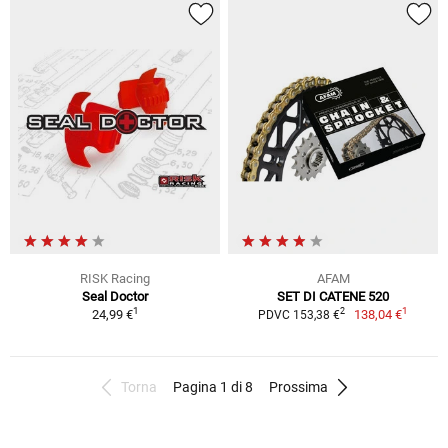
RISK Racing
AFAM
Seal Doctor
SET DI CATENE 520
1
1
2
24,99 €
138,04 €
PDVC 153,38 €
Torna
Pagina 1 di 8
Prossima