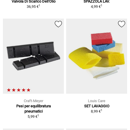
Valvola Di Scarico Dell'Olio
SPAZZOLA LAV.
1
1
36,95 €
4,99 €
Craft-Meyer
Louis Care
Pesi per equilibratura
SET LAVAGGIO
1
pneumatici
8,99 €
1
5,99 €