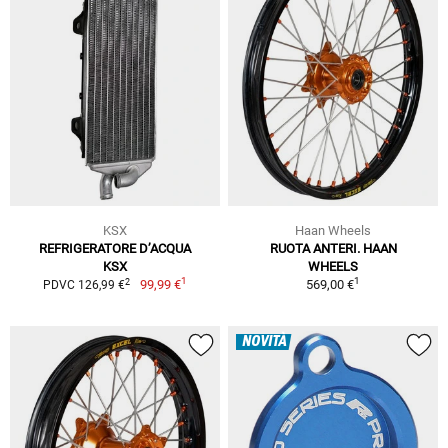
KSX
Haan Wheels
REFRIGERATORE D’ACQUA
RUOTA ANTERI. HAAN
KSX
WHEELS
1
1
2
99,99 €
569,00 €
PDVC 126,99 €
NOVITÀ