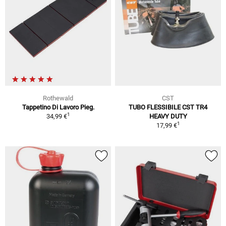
Rothewald
CST
Tappetino Di Lavoro Pieg.
TUBO FLESSIBILE CST TR4
1
34,99 €
HEAVY DUTY
1
17,99 €