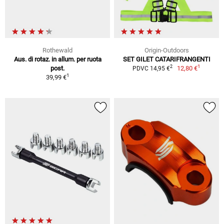
Rothewald
Origin-Outdoors
Aus. di rotaz. in allum. per ruota
SET GILET CATARIFRANGENTI
1
2
post.
12,80 €
PDVC 14,95 €
1
39,99 €