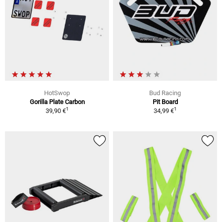
HotSwop
Bud Racing
Gorilla Plate Carbon
Pit Board
1
1
39,90 €
34,99 €