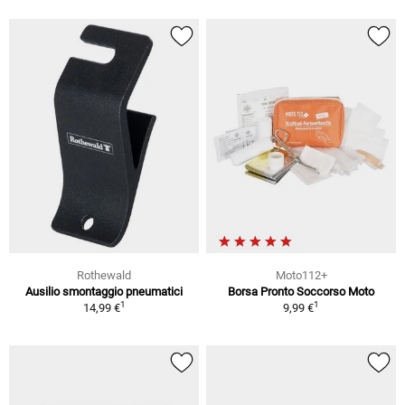
Rothewald
Moto112+
Ausilio smontaggio pneumatici
Borsa Pronto Soccorso Moto
1
1
14,99 €
9,99 €