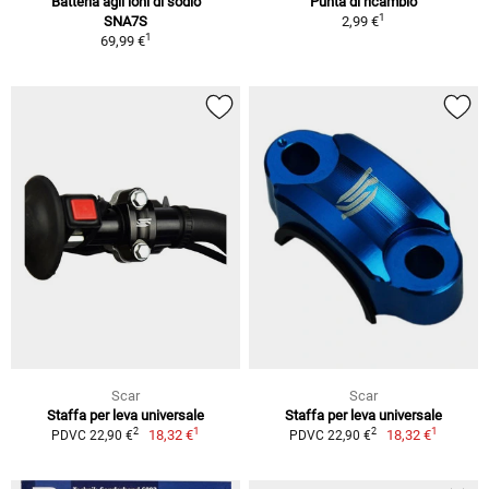
Batteria agli ioni di sodio
Punta di ricambio
1
SNA7S
2,99 €
1
69,99 €
Scar
Scar
Staffa per leva universale
Staffa per leva universale
1
1
2
2
18,32 €
18,32 €
PDVC 22,90 €
PDVC 22,90 €