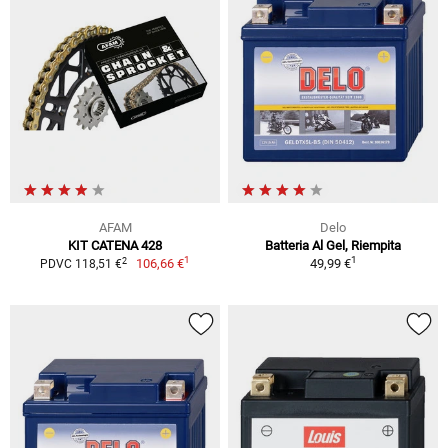
AFAM
Delo
KIT CATENA 428
Batteria Al Gel, Riempita
1
1
2
106,66 €
49,99 €
PDVC 118,51 €