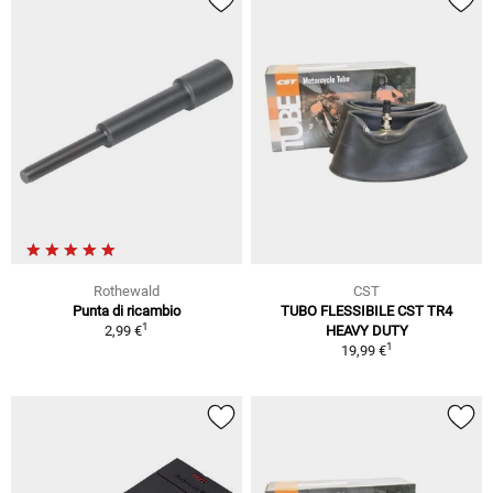
Rothewald
CST
Punta di ricambio
TUBO FLESSIBILE CST TR4
1
2,99 €
HEAVY DUTY
1
19,99 €