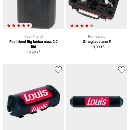
Fuel-Friend
Rothewald
Fuelfriend Big tanica max. 2,0
Smagliacatene E
1
litri
119,99 €
1
15,99 €