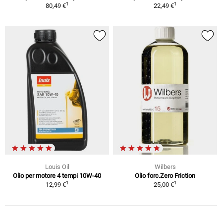
1
1
80,49 €
22,49 €
Louis Oil
Wilbers
Olio per motore 4 tempi 10W-40
Olio forc.Zero Friction
1
1
12,99 €
25,00 €