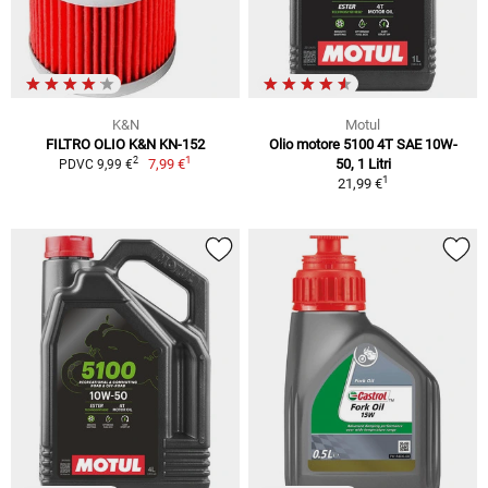
K&N
Motul
FILTRO OLIO K&N KN-152
Olio motore 5100 4T SAE 10W-
1
2
7,99 €
50, 1 Litri
PDVC 9,99 €
1
21,99 €