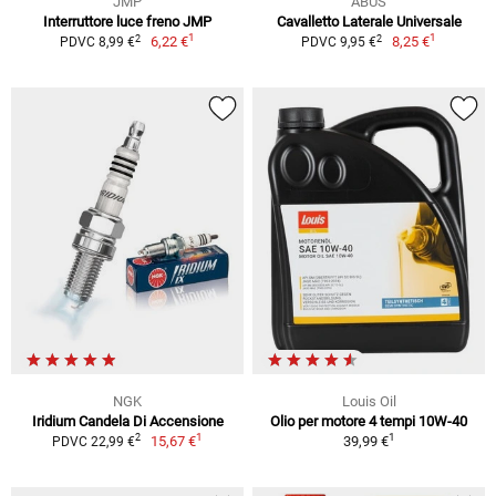
JMP
ABUS
Interruttore luce freno JMP
Cavalletto Laterale Universale
1
1
2
2
6,22 €
8,25 €
PDVC 8,99 €
PDVC 9,95 €
NGK
Louis Oil
Iridium Candela Di Accensione
Olio per motore 4 tempi 10W-40
1
1
2
15,67 €
39,99 €
PDVC 22,99 €