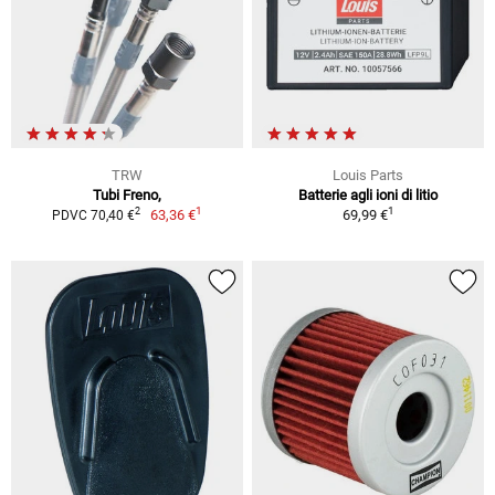
TRW
Louis Parts
Tubi Freno,
Batterie agli ioni di litio
1
1
2
63,36 €
69,99 €
PDVC 70,40 €