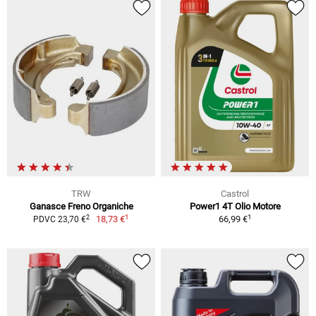
TRW
Castrol
Ganasce Freno Organiche
Power1 4T Olio Motore
1
1
2
18,73 €
66,99 €
PDVC 23,70 €