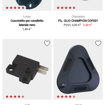
Louis
Champion
Cuscinetto per cavalletto
FIL. OLIO CHAMPION COF031
1
2
laterale nero
3,48 €
PDVC 4,99 €
1
1,49 €