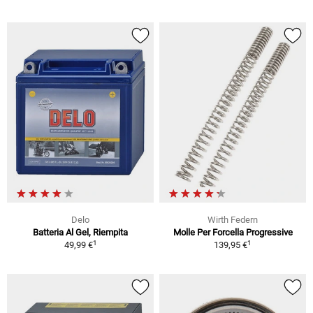
Delo
Wirth Federn
Batteria Al Gel, Riempita
Molle Per Forcella Progressive
1
1
49,99 €
139,95 €