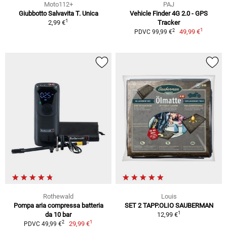
Moto112+
PAJ
Giubbotto Salvavita T. Unica
Vehicle Finder 4G 2.0 - GPS
1
2,99 €
Tracker
1
2
49,99 €
PDVC 99,99 €
Rothewald
Louis
Pompa aria compressa batteria
SET 2 TAPP.OLIO SAUBERMAN
1
da 10 bar
12,99 €
1
2
29,99 €
PDVC 49,99 €