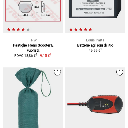
TRW
Louis Parts
Pastiglie Freno Scooter E
Batterie agli ioni di litio
1
Fuoristr.
49,99 €
1
2
9,15 €
PDVC 18,86 €