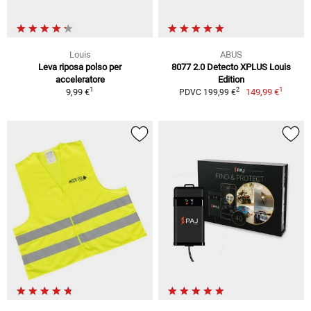
Louis
ABUS
Leva riposa polso per
8077 2.0 Detecto XPLUS Louis
acceleratore
Edition
1
1
2
9,99 €
149,99 €
PDVC 199,99 €