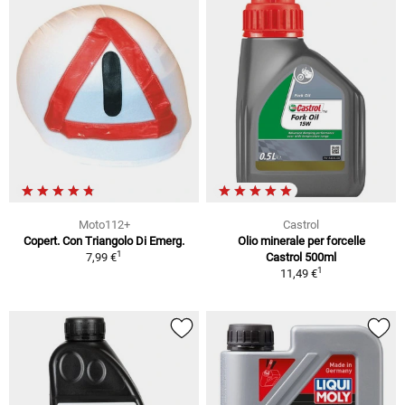
Moto112+
Castrol
Copert. Con Triangolo Di Emerg.
Olio minerale per forcelle
1
7,99 €
Castrol 500ml
1
11,49 €