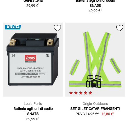
Gel-Batteria
Batteria agli ioni di sodio
1
29,99 €
SNA5S
1
49,99 €
NOVITÀ
Louis Parts
Origin-Outdoors
Batteria agli ioni di sodio
SET GILET CATARIFRANGENTI
1
2
SNA7S
12,80 €
PDVC 14,95 €
1
69,99 €