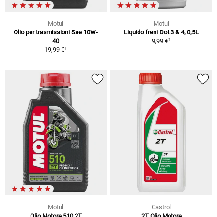
Motul
Motul
Olio per trasmissioni Sae 10W-
Liquido freni Dot 3 & 4, 0,5L
1
40
9,99 €
1
19,99 €
Motul
Castrol
Olio Motore 510 2T
2T Olio Motore