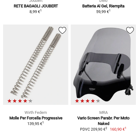
Joubert
Delo
RETE BAGAGLI JOUBERT
Batteria Al Gel, Riempita
1
1
8,99 €
59,99 €
Wirth Federn
MRA
Molle Per Forcella Progressive
Vario Screen Parabr. Per Moto
1
139,95 €
Naked
1
2
160,90 €
PDVC 209,90 €