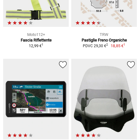
Moto112+
TRW
Fascia Riflettente
Pastiglie Freno Organiche
1
1
2
12,99 €
18,85 €
PDVC 29,30 €