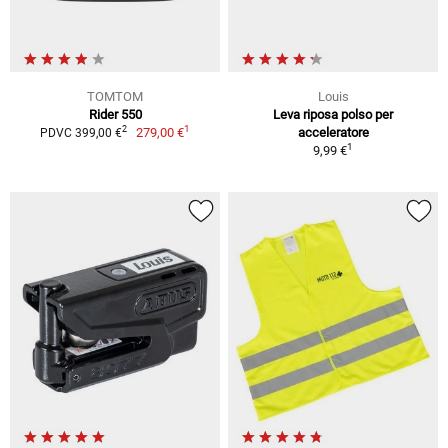
TOMTOM
Louis
Rider 550
Leva riposa polso per
1
2
279,00 €
acceleratore
PDVC 399,00 €
1
9,99 €