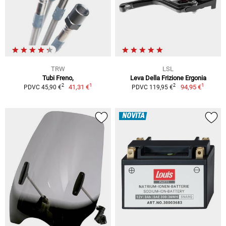
TRW
LSL
Tubi Freno,
Leva Della Frizione Ergonia
1
1
2
2
41,31 €
94,95 €
PDVC 45,90 €
PDVC 119,95 €
NOVITÀ