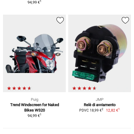
1
94,99 €
Puig
JMP
Trend Windscreen for Naked
Relè di avviamento
1
2
Bikes WS20
12,82 €
PDVC 18,99 €
1
94,99 €