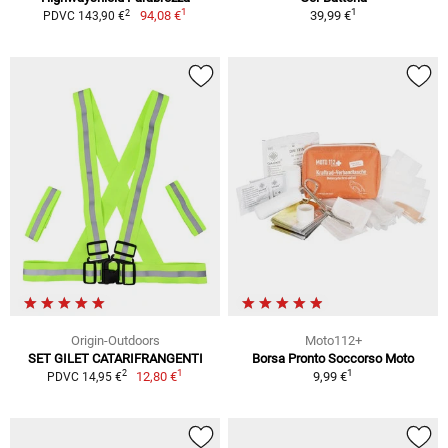
1
1
2
94,08 €
39,99 €
PDVC 143,90 €
Origin-Outdoors
Moto112+
SET GILET CATARIFRANGENTI
Borsa Pronto Soccorso Moto
1
1
2
12,80 €
9,99 €
PDVC 14,95 €