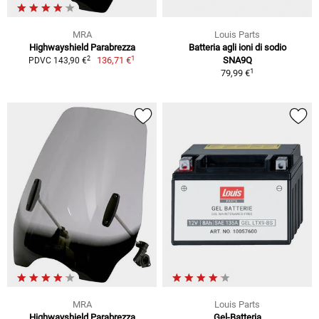
MRA
Louis Parts
Highwayshield Parabrezza
Batteria agli ioni di sodio
1
2
136,71 €
SNA9Q
PDVC 143,90 €
1
79,99 €
MRA
Louis Parts
Highwayshield Parabrezza
Gel-Batteria