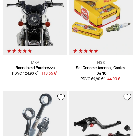
MRA
NGK
Roadshield Parabrezza
Set Candele Accens., Confez.
1
2
118,66 €
Da 10
PDVC 124,90 €
1
2
44,90 €
PDVC 69,90 €