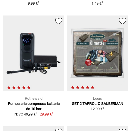
1
1
9,99 €
1,49 €
Rothewald
Louis
Pompa aria compressa batteria
SET 2 TAPP.OLIO SAUBERMAN
1
da 10 bar
12,99 €
1
2
29,99 €
PDVC 49,99 €