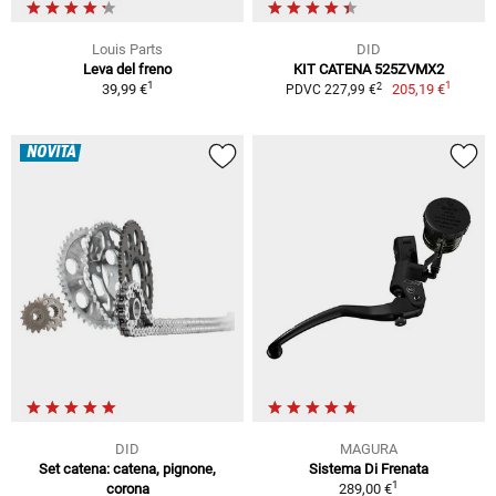
Louis Parts
DID
Leva del freno
KIT CATENA 525ZVMX2
1
1
2
39,99 €
205,19 €
PDVC 227,99 €
NOVITÀ
DID
MAGURA
Set catena: catena, pignone,
Sistema Di Frenata
1
corona
289,00 €