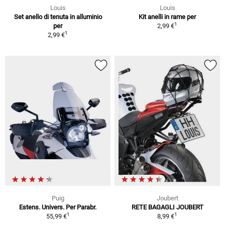
Louis
Louis
Set anello di tenuta in alluminio
Kit anelli in rame per
1
per
2,99 €
1
2,99 €
Puig
Joubert
Estens. Univers. Per Parabr.
RETE BAGAGLI JOUBERT
1
1
55,99 €
8,99 €