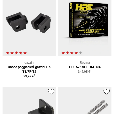
gazzini
Regina
snodo poggiapiedi gazzini FR-
HPE 525 SET CATENA
1
T1/FR-T2
342,95 €
1
29,99 €