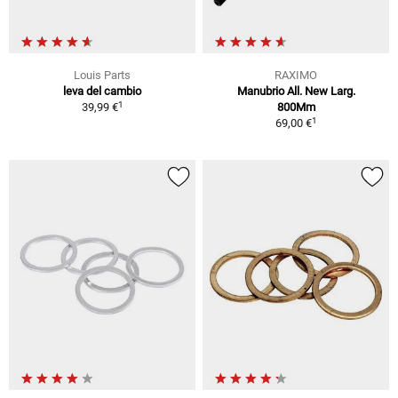
Louis Parts
RAXIMO
leva del cambio
Manubrio All. New Larg.
1
39,99 €
800Mm
1
69,00 €