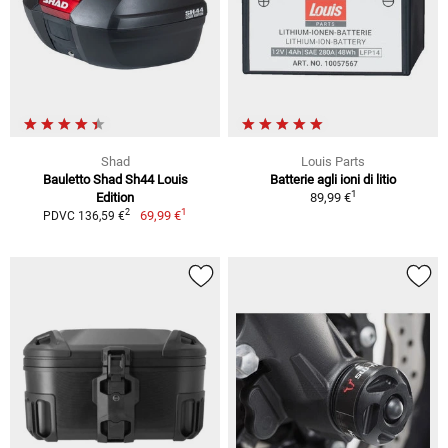
Shad
Louis Parts
Bauletto Shad Sh44 Louis
Batterie agli ioni di litio
1
Edition
89,99 €
1
2
69,99 €
PDVC 136,59 €