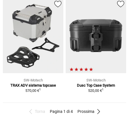
SW-Motech
SW-Motech
TRAX ADV sistema topcase
Dusc Top Case System
1
1
570,00 €
520,00 €
Torna
Pagina 1 di 4
Prossima