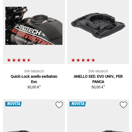
SW-Motech
SW-Motech
Quick-Lock anello serbatoio
ANELLO SED. EVO UNIV., PER
Evo
PANCA
1
1
30,00 €
50,00 €
NOVITÀ
NOVITÀ