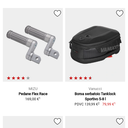
MIZU
Vanucci
Pedane Flex Race
Borsa serbatoio Tanklock
1
169,00 €
Sportivo 5-8 l
1
2
79,99 €
PDVC 139,99 €