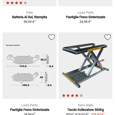
Delo
Louis Parts
Batteria Al Gel, Riempita
Pastiglie Freno Sinterizzate
1
1
99,99 €
24,99 €
Louis Parts
Kern-Stabi
Pastiglie Freno Sinterizzate
Tavolo Sollevatore 500Kg
1
1
2
24,99 €
379,00 €
PDVC 418,00 €