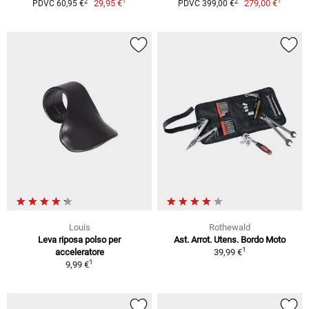
1
1
2
2
29,95 €
279,00 €
PDVC 60,95 €
PDVC 399,00 €
Louis
Rothewald
Leva riposa polso per
Ast. Arrot. Utens. Bordo Moto
1
acceleratore
39,99 €
1
9,99 €