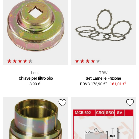
Louis
TRW
Chiave per filtro olio
Set Lamelle Frizione
1
1
2
8,99 €
161,01 €
PDVC 178,90 €