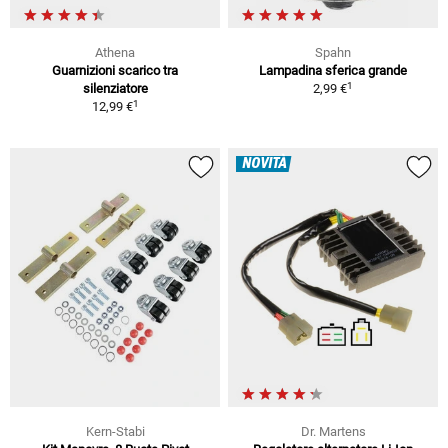
Athena
Spahn
Guarnizioni scarico tra
Lampadina sferica grande
1
silenziatore
2,99 €
1
12,99 €
NOVITÀ
Kern-Stabi
Dr. Martens