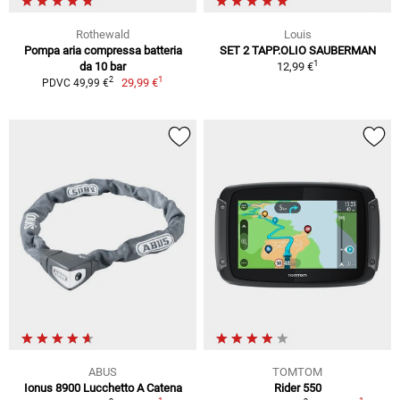
Rothewald
Louis
Pompa aria compressa batteria
SET 2 TAPP.OLIO SAUBERMAN
1
da 10 bar
12,99 €
1
2
29,99 €
PDVC 49,99 €
ABUS
TOMTOM
Ionus 8900 Lucchetto A Catena
Rider 550