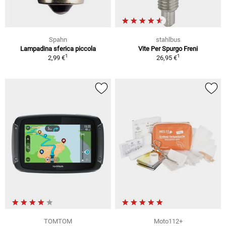
Spahn
stahlbus
Lampadina sferica piccola
Vite Per Spurgo Freni
1
1
2,99 €
26,95 €
TOMTOM
Moto112+