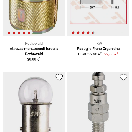
Rothewald
TRW
Attrezzo mont.paraoli forcella
Pastiglie Freno Organiche
1
2
Rothewald
22,66 €
PDVC 32,90 €
1
39,99 €