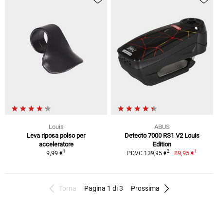
Louis
ABUS
Leva riposa polso per
Detecto 7000 RS1 V2 Louis
acceleratore
Edition
1
1
2
9,99 €
89,95 €
PDVC 139,95 €
Torna
Pagina 1 di 3
Prossima