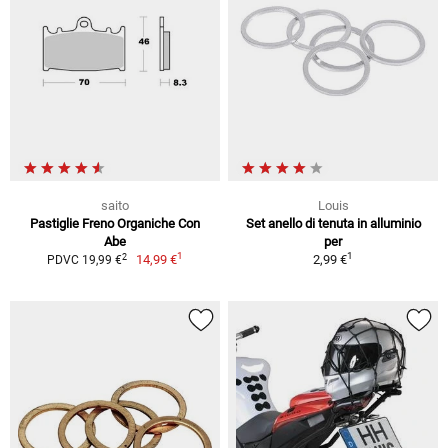
saito
Louis
Pastiglie Freno Organiche Con
Set anello di tenuta in alluminio
Abe
per
1
1
2
14,99 €
2,99 €
PDVC 19,99 €