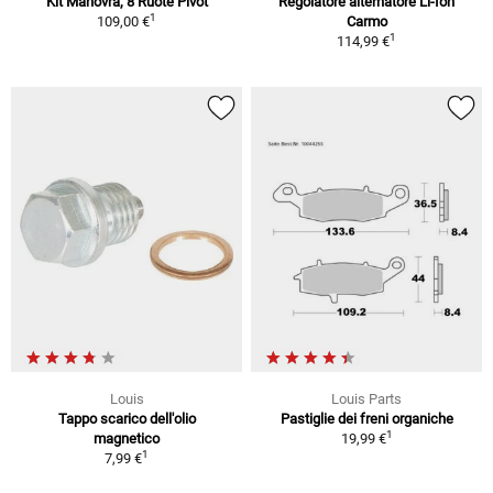
Kit Manovra, 8 Ruote Pivot
Regolatore alternatore Li-Ion
1
109,00 €
Carmo
1
114,99 €
Louis
Louis Parts
Tappo scarico dell'olio
Pastiglie dei freni organiche
1
magnetico
19,99 €
1
7,99 €