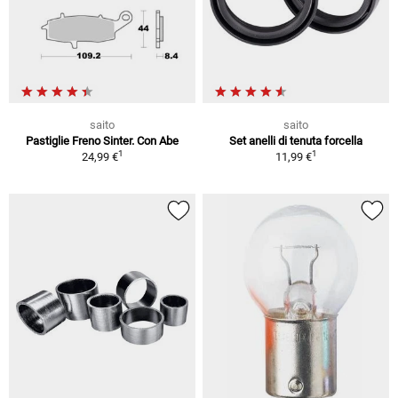
saito
saito
Pastiglie Freno Sinter. Con Abe
Set anelli di tenuta forcella
1
1
24,99 €
11,99 €