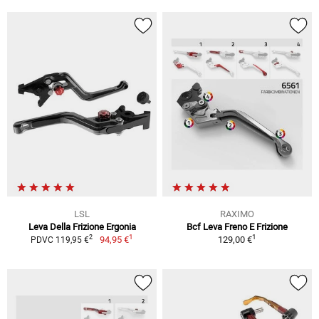
LSL
RAXIMO
Leva Della Frizione Ergonia
Bcf Leva Freno E Frizione
1
1
2
94,95 €
129,00 €
PDVC 119,95 €