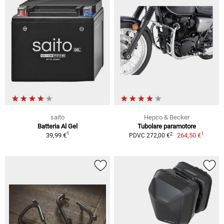
saito
Hepco & Becker
Batteria Al Gel
Tubolare paramotore
1
1
2
39,99 €
264,50 €
PDVC 272,00 €