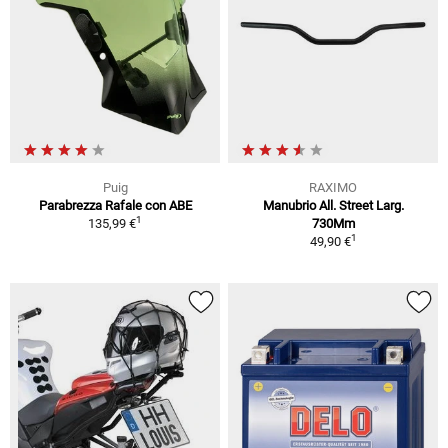
Puig
RAXIMO
Parabrezza Rafale con ABE
Manubrio All. Street Larg.
1
135,99 €
730Mm
1
49,90 €