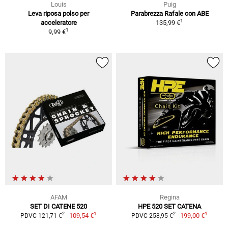
Louis
Puig
Leva riposa polso per
Parabrezza Rafale con ABE
1
acceleratore
135,99 €
1
9,99 €
AFAM
Regina
SET DI CATENE 520
HPE 520 SET CATENA
1
1
2
2
109,54 €
199,00 €
PDVC 121,71 €
PDVC 258,95 €