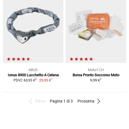
ABUS
Moto112+
Ionus 8900 Lucchetto A Catena
Borsa Pronto Soccorso Moto
1
1
2
29,95 €
9,99 €
PDVC 60,95 €
Torna
Pagina 1 di 3
Prossima