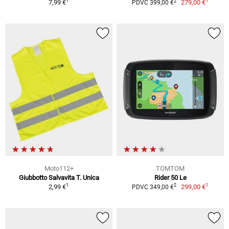
1
1
2
7,99 €
279,00 €
PDVC 399,00 €
Moto112+
TOMTOM
Giubbotto Salvavita T. Unica
Rider 50 Le
1
1
2
2,99 €
299,00 €
PDVC 349,00 €