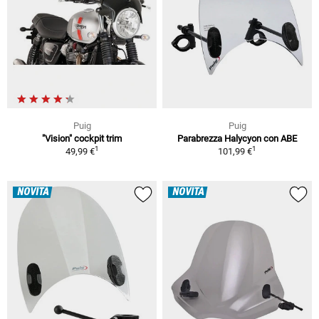
Puig
Puig
"Vision" cockpit trim
Parabrezza Halycyon con ABE
1
1
49,99 €
101,99 €
NOVITÀ
NOVITÀ