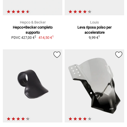
Hepco & Becker
Louis
Hepco+Becker completo
Leva riposa polso per
supporto
acceleratore
1
1
2
414,50 €
9,99 €
PDVC 427,00 €