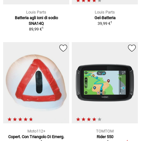
Louis Parts
Louis Parts
Batteria agli ioni di sodio
Gel-Batteria
1
SNA14Q
39,99 €
1
89,99 €
Moto112+
TOMTOM
Copert. Con Triangolo Di Emerg.
Rider 550