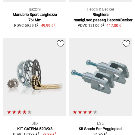
gazzini
Hepco & Becker
Manubrio Sport Larghezza
Ringhiera
761Mm
manigl.sed.passeg.Hepco&Becker
1
1
2
2
49,99 €
117,00 €
PDVC 59,99 €
PDVC 121,00 €
DID
LSL
KIT CATENA 520VX3
Kit Snodo Per Poggiapiedi
1
1
2
79,99 €
34,95 €
PDVC 130,99 €