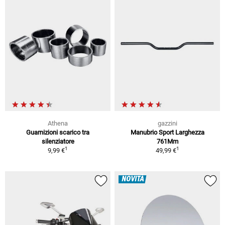
Athena
gazzini
Guarnizioni scarico tra
Manubrio Sport Larghezza
silenziatore
761Mm
1
1
9,99 €
49,99 €
NOVITÀ