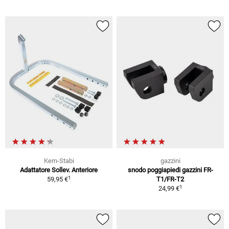
Kern-Stabi
gazzini
Adattatore Sollev. Anteriore
snodo poggiapiedi gazzini FR-
1
59,95 €
T1/FR-T2
1
24,99 €