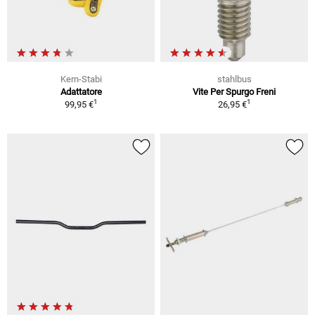
Kern-Stabi
stahlbus
Adattatore
Vite Per Spurgo Freni
1
1
99,95 €
26,95 €