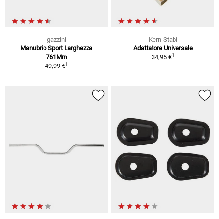
gazzini
Kern-Stabi
Manubrio Sport Larghezza
Adattatore Universale
1
761Mm
34,95 €
1
49,99 €