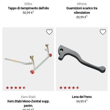
Gilles
Athena
Tappo di riempimento dell'olio
Guarnizioni scarico tra
1
50,99 €
silenziatore
1
30,99 €
Kern-Stabi
Leva del freno
1
Kern.Stabi Mono-Zentral supp.
34,95 €
pavim.
1