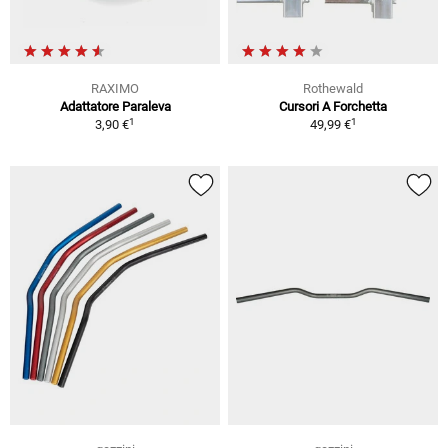
RAXIMO
Rothewald
Adattatore Paraleva
Cursori A Forchetta
1
1
3,90 €
49,99 €