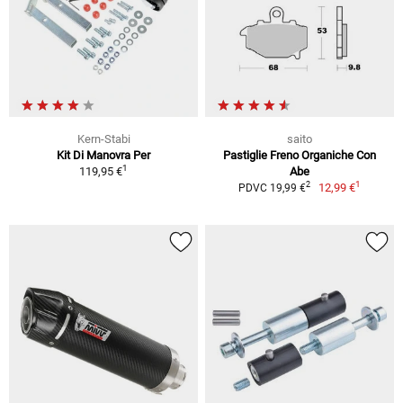
Kern-Stabi
saito
Kit Di Manovra Per
Pastiglie Freno Organiche Con
1
119,95 €
Abe
1
2
12,99 €
PDVC 19,99 €