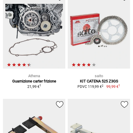
Athena
saito
Guarnizione carter frizione
KIT CATENA 525 Z3GS
1
1
2
21,99 €
99,99 €
PDVC 119,99 €