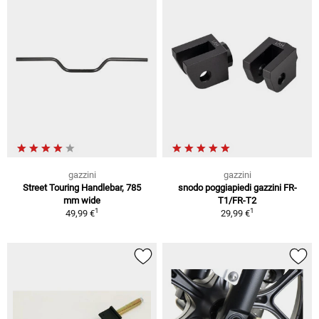
gazzini
gazzini
Street Touring Handlebar, 785
snodo poggiapiedi gazzini FR-
mm wide
T1/FR-T2
1
1
49,99 €
29,99 €