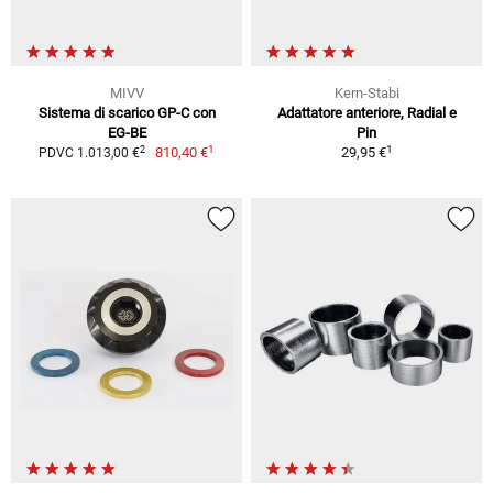
MIVV
Kern-Stabi
Sistema di scarico GP-C con
Adattatore anteriore, Radial e
EG-BE
Pin
1
1
2
810,40 €
29,95 €
PDVC 1.013,00 €