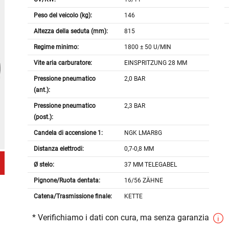
Peso del veicolo (kg):
146
Altezza della seduta (mm):
815
Regime minimo:
1800 ± 50 U/MIN
Vite aria carburatore:
EINSPRITZUNG 28 MM
Pressione pneumatico
2,0 BAR
(ant.):
Pressione pneumatico
2,3 BAR
(post.):
Candela di accensione 1:
NGK LMAR8G
Distanza elettrodi:
0,7-0,8 MM
Ø stelo:
37 MM TELEGABEL
Pignone/Ruota dentata:
16/56 ZÄHNE
Catena/Trasmissione finale:
KETTE
* Verifichiamo i dati con cura, ma senza garanzia