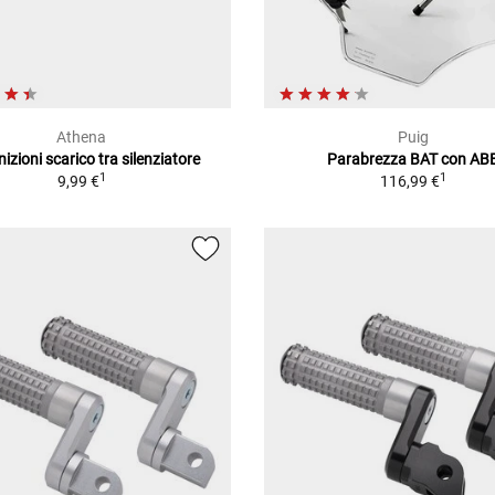
Athena
Puig
izioni scarico tra silenziatore
Parabrezza BAT con AB
1
1
9,99 €
116,99 €