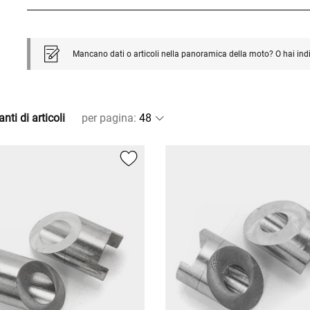
Mancano dati o articoli nella panoramica della moto? O hai ind
nti di articoli
per pagina
: