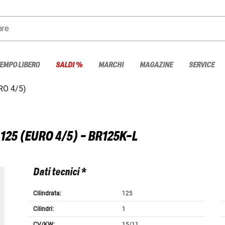
are
TEMPO LIBERO
SALDI %
MARCHI
MAGAZINE
SERVICE
RO 4/5)
 125 (EURO 4/5) - BR125K-L
Dati tecnici *
Cilindrata:
125
Cilindri:
1
CV/KW:
15/11