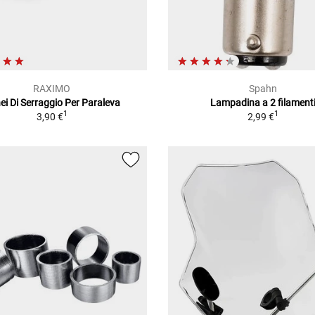
RAXIMO
Spahn
ei Di Serraggio Per Paraleva
Lampadina a 2 filament
1
1
3,90 €
2,99 €