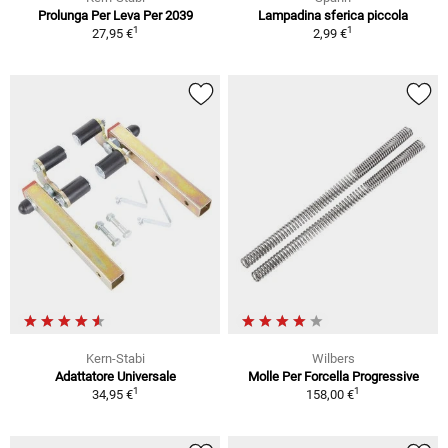
Prolunga Per Leva Per 2039
Lampadina sferica piccola
1
1
27,95 €
2,99 €
Kern-Stabi
Wilbers
Adattatore Universale
Molle Per Forcella Progressive
1
1
34,95 €
158,00 €