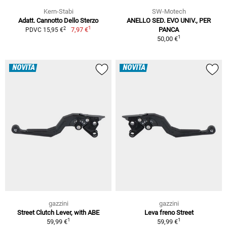
Kern-Stabi
SW-Motech
Adatt. Cannotto Dello Sterzo
ANELLO SED. EVO UNIV., PER
1
2
7,97 €
PANCA
PDVC 15,95 €
1
50,00 €
NOVITÀ
NOVITÀ
gazzini
gazzini
Street Clutch Lever, with ABE
Leva freno Street
1
1
59,99 €
59,99 €