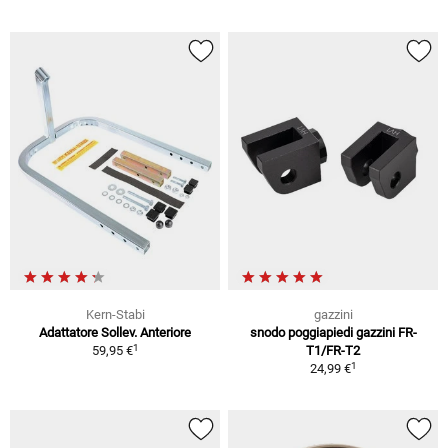
Kern-Stabi
gazzini
Adattatore Sollev. Anteriore
snodo poggiapiedi gazzini FR-
1
59,95 €
T1/FR-T2
1
24,99 €