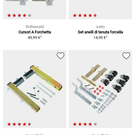
Rothewald
saito
Cursori A Forchetta
Set anelli di tenuta forcella
1
1
49,99 €
14,99 €