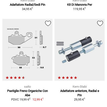
Kern-Stabi
Kern-Stabi
Adattatore Radial/Sedi Pin
Kit Di Manovra Per
1
1
34,95 €
119,95 €
saito
Kern-Stabi
Pastiglie Freno Organiche Con
Adattatore anteriore, Radial e
Abe
Pin
1
1
2
12,99 €
29,95 €
PDVC 19,99 €