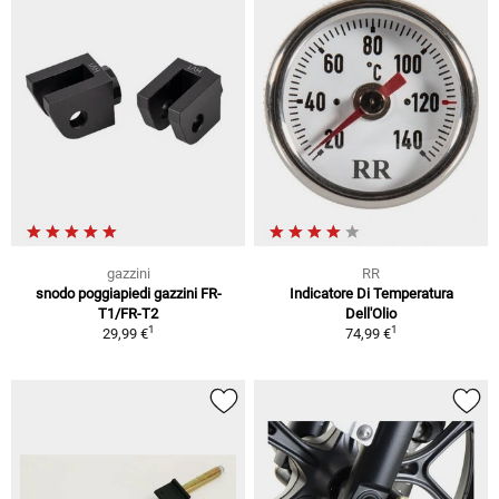
gazzini
RR
snodo poggiapiedi gazzini FR-
Indicatore Di Temperatura
T1/FR-T2
Dell'Olio
1
1
29,99 €
74,99 €