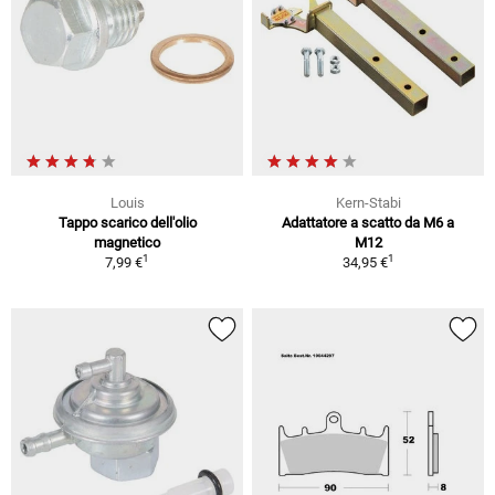
Louis
Kern-Stabi
Tappo scarico dell'olio
Adattatore a scatto da M6 a
magnetico
M12
1
1
7,99 €
34,95 €