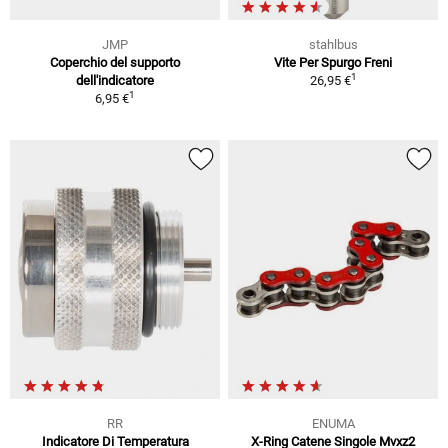
JMP
stahlbus
Coperchio del supporto
Vite Per Spurgo Freni
1
dell'indicatore
26,95 €
1
6,95 €
RR
ENUMA
Indicatore Di Temperatura
X-Ring Catene Singole Mvxz2