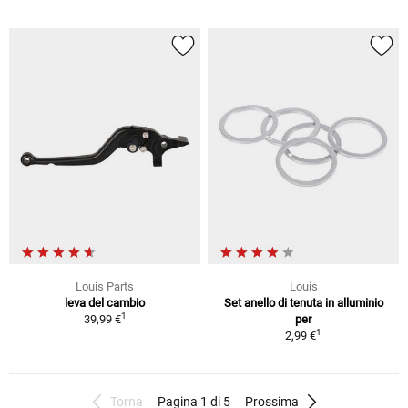
Louis Parts
Louis
leva del cambio
Set anello di tenuta in alluminio
1
39,99 €
per
1
2,99 €
Torna
Pagina 1 di 5
Prossima