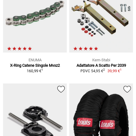
ENUMA
Kern-Stabi
X-Ring Catene Singole Mvxz2
Adattatore A Scatto Per 2039
1
1
2
160,99 €
39,99 €
PDVC 54,95 €