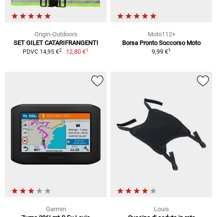
Origin-Outdoors
Moto112+
SET GILET CATARIFRANGENTI
Borsa Pronto Soccorso Moto
1
1
2
12,80 €
9,99 €
PDVC 14,95 €
Garmin
Louis