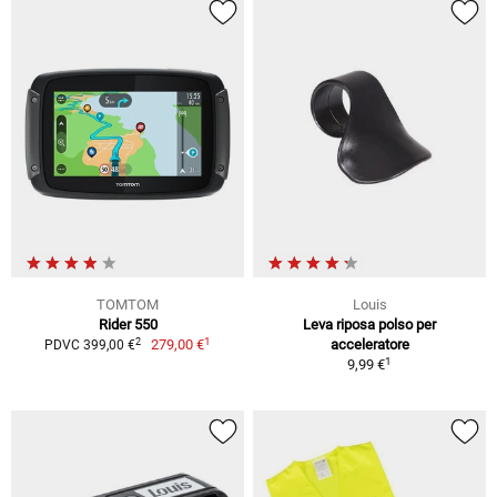
TOMTOM
Louis
Rider 550
Leva riposa polso per
1
2
279,00 €
acceleratore
PDVC 399,00 €
1
9,99 €