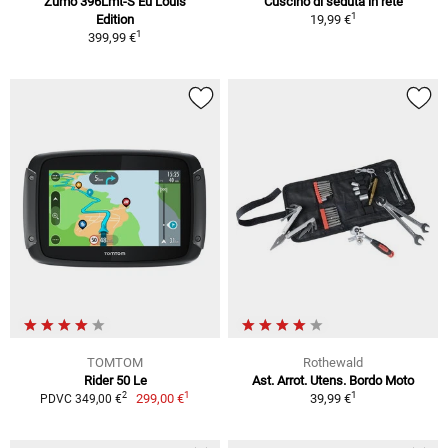
Zumo 396Lmt-S Eu Louis
Cuscino di seduta in rete
1
Edition
19,99 €
1
399,99 €
TOMTOM
Rothewald
Rider 50 Le
Ast. Arrot. Utens. Bordo Moto
1
1
2
299,00 €
39,99 €
PDVC 349,00 €