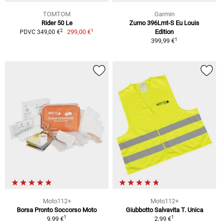
TOMTOM
Garmin
Rider 50 Le
Zumo 396Lmt-S Eu Louis
1
2
299,00 €
Edition
PDVC 349,00 €
1
399,99 €
Moto112+
Moto112+
Borsa Pronto Soccorso Moto
Giubbotto Salvavita T. Unica
1
1
9,99 €
2,99 €