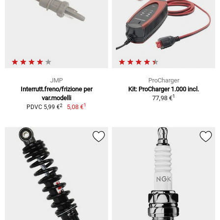
JMP
ProCharger
Interrutt.freno/frizione per
Kit: ProCharger 1.000 incl.
1
var.modelli
77,98 €
1
2
5,08 €
PDVC 5,99 €