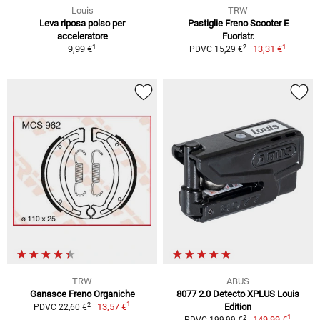
Louis
TRW
Leva riposa polso per
Pastiglie Freno Scooter E
acceleratore
Fuoristr.
1
1
2
9,99 €
13,31 €
PDVC 15,29 €
TRW
ABUS
Ganasce Freno Organiche
8077 2.0 Detecto XPLUS Louis
1
2
13,57 €
Edition
PDVC 22,60 €
1
2
149,99 €