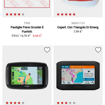
TRW
Moto112+
Pastiglie Freno Scooter E
Copert. Con Triangolo Di Emerg.
1
Fuoristr.
7,99 €
1
2
9,66 €
PDVC 14,78 €