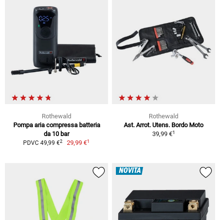
Rothewald
Rothewald
Pompa aria compressa batteria
Ast. Arrot. Utens. Bordo Moto
1
da 10 bar
39,99 €
1
2
29,99 €
PDVC 49,99 €
NOVITÀ