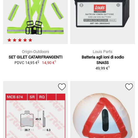
Origin-Outdoors
Louis Parts
SET GILET CATARIFRANGENTI
Batteria agli ioni di sodio
1
2
14,90 €
SNA5S
PDVC 14,95 €
1
49,99 €