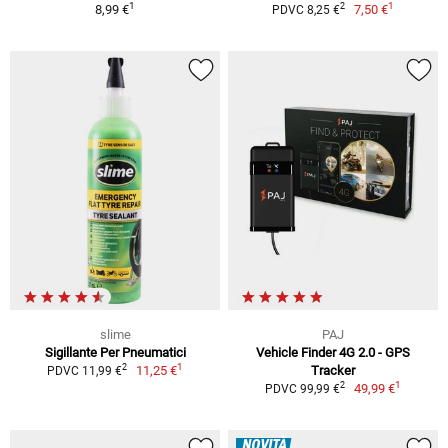
1
1
2
8,99 €
7,50 €
PDVC 8,25 €
slime
PAJ
Sigillante Per Pneumatici
Vehicle Finder 4G 2.0 - GPS
1
2
11,25 €
Tracker
PDVC 11,99 €
1
2
49,99 €
PDVC 99,99 €
NOVITÀ