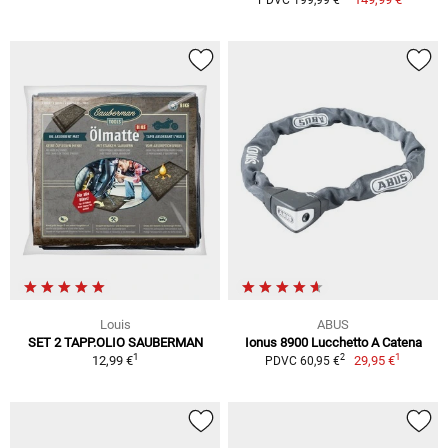
PDVC 199,99 €
Louis
ABUS
SET 2 TAPP.OLIO SAUBERMAN
Ionus 8900 Lucchetto A Catena
1
1
2
12,99 €
29,95 €
PDVC 60,95 €