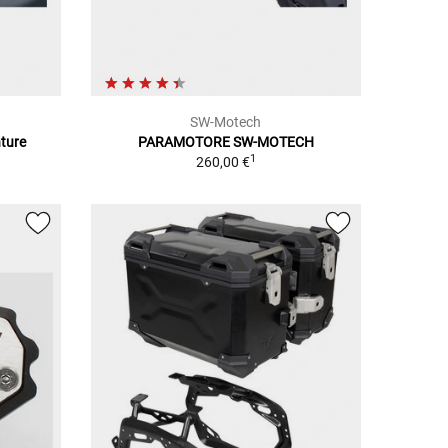
SW-Motech
nture
PARAMOTORE SW-MOTECH
1
260,00 €