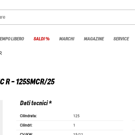
are
TEMPO LIBERO
SALDI %
MARCHI
MAGAZINE
SERVICE
R
C R - 125SMCR/25
Dati tecnici *
Cilindrata:
125
Cilindri:
1
CV/KW:
15/11