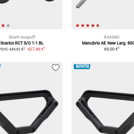
Shark Auspuff
RAXIMO
Scarico RCT S/O 1-1 BL
Manubrio All. New Larg. 8
1
1
427,46 €
69,00 €
2
PDVC 449,95 €
NOVITÀ