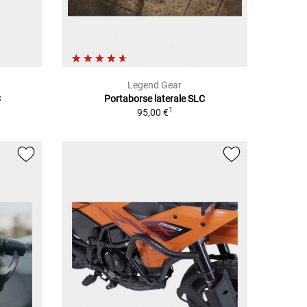
Legend Gear
C
Portaborse laterale SLC
1
95,00 €