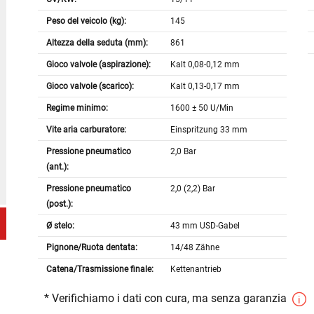
Peso del veicolo (kg):
145
Altezza della seduta (mm):
861
Gioco valvole (aspirazione):
Kalt 0,08-0,12 mm
Gioco valvole (scarico):
Kalt 0,13-0,17 mm
Regime minimo:
1600 ± 50 U/Min
Vite aria carburatore:
Einspritzung 33 mm
Pressione pneumatico
2,0 Bar
(ant.):
Pressione pneumatico
2,0 (2,2) Bar
(post.):
Ø stelo:
43 mm USD-Gabel
Pignone/Ruota dentata:
14/48 Zähne
Catena/Trasmissione finale:
Kettenantrieb
* Verifichiamo i dati con cura, ma senza garanzia