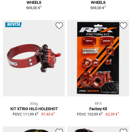
WHEELS
WHEELS
1
1
569,00 €
569,00 €
NOVITÀ
Xtrig
RFX
KIT XTRIG HILO HOLESHOT
Factory Kit
1
1
2
2
97,43 €
62,39 €
PDVC 111,99 €
PDVC 103,99 €