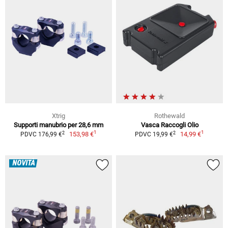
Xtrig
Rothewald
Supporti manubrio per 28,6 mm
Vasca Raccogli Olio
1
1
2
2
153,98 €
14,99 €
PDVC 176,99 €
PDVC 19,99 €
NOVITÀ