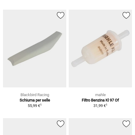
Blackbird Racing
mahle
Schiuma per selle
Filtro Benzina Kl 97 Of
1
1
55,99 €
31,99 €