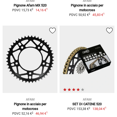
AFAM
AFAM
Pignone Afam MX 520
Pignone in acciaio per
1
2
14,16 €
motocross
PDVC 15,73 €
1
2
45,83 €
PDVC 50,92 €
AFAM
AFAM
Pignone in acciaio per
SET DI CATENE 520
1
2
motocross
138,04 €
PDVC 153,38 €
1
2
46,94 €
PDVC 52,16 €