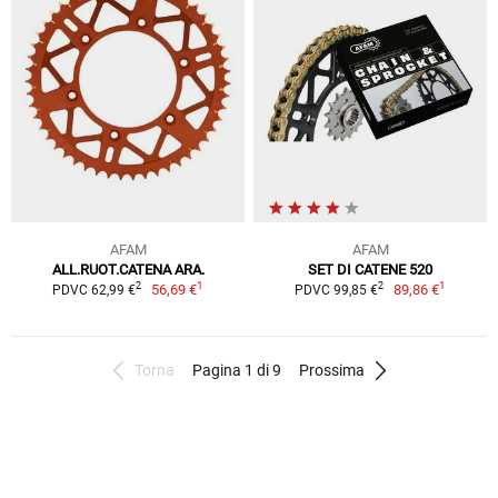
AFAM
AFAM
ALL.RUOT.CATENA ARA.
SET DI CATENE 520
1
1
2
2
56,69 €
89,86 €
PDVC 62,99 €
PDVC 99,85 €
Torna
Pagina 1 di 9
Prossima