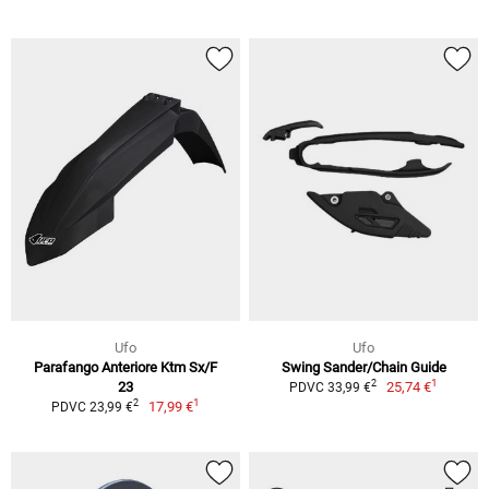
Ufo
Ufo
Parafango Anteriore Ktm Sx/F
Swing Sander/Chain Guide
1
2
23
25,74 €
PDVC 33,99 €
1
2
17,99 €
PDVC 23,99 €