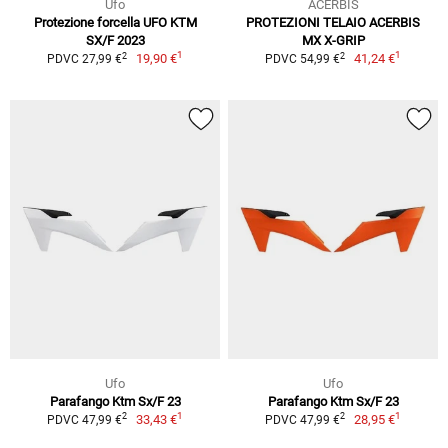
Ufo
ACERBIS
Protezione forcella UFO KTM
PROTEZIONI TELAIO ACERBIS
SX/F 2023
MX X-GRIP
1
1
2
2
19,90 €
41,24 €
PDVC 27,99 €
PDVC 54,99 €
Ufo
Ufo
Parafango Ktm Sx/F 23
Parafango Ktm Sx/F 23
1
1
2
2
33,43 €
28,95 €
PDVC 47,99 €
PDVC 47,99 €