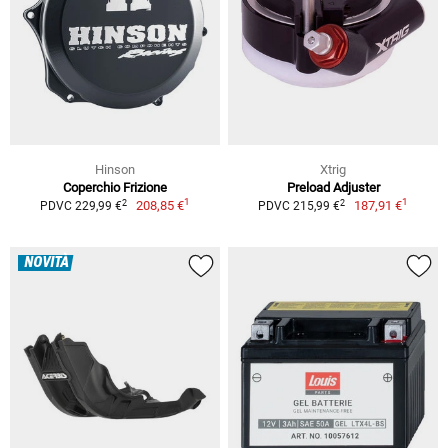
Hinson
Xtrig
Coperchio Frizione
Preload Adjuster
1
1
2
2
208,85 €
187,91 €
PDVC 229,99 €
PDVC 215,99 €
NOVITÀ