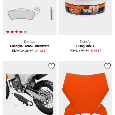
Brembo
Twin Air
Pastiglie Freno Sinterizzate
Oiling Tub 3L
1
1
2
2
21,13 €
5,65 €
PDVC 34,36 €
PDVC 6,99 €