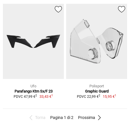
Ufo
Polisport
Parafango Ktm Sx/F 23
Graphic Guard
1
1
2
2
33,43 €
15,95 €
PDVC 47,99 €
PDVC 22,99 €
Torna
Pagina 1 di 2
Prossima