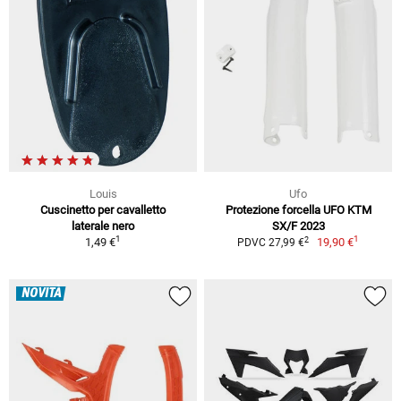
Louis
Ufo
Cuscinetto per cavalletto
Protezione forcella UFO KTM
laterale nero
SX/F 2023
1
1
2
1,49 €
19,90 €
PDVC 27,99 €
NOVITÀ