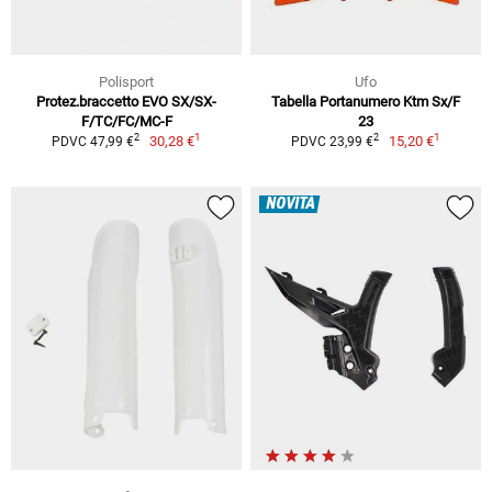
Polisport
Ufo
Protez.braccetto EVO SX/SX-
Tabella Portanumero Ktm Sx/F
F/TC/FC/MC-F
23
1
1
2
2
30,28 €
15,20 €
PDVC 47,99 €
PDVC 23,99 €
NOVITÀ