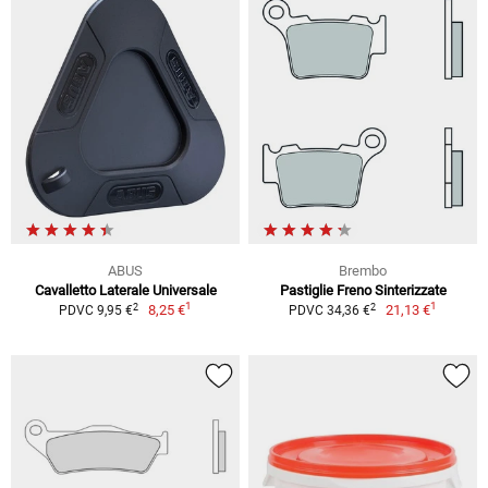
ABUS
Brembo
Cavalletto Laterale Universale
Pastiglie Freno Sinterizzate
1
1
2
2
8,25 €
21,13 €
PDVC 9,95 €
PDVC 34,36 €