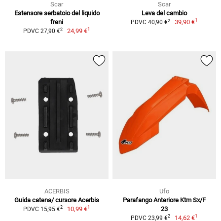
Scar
Scar
Estensore serbatoio del liquido
Leva del cambio
1
2
freni
39,90 €
PDVC 40,90 €
1
2
24,99 €
PDVC 27,90 €
ACERBIS
Ufo
Guida catena/ cursore Acerbis
Parafango Anteriore Ktm Sx/F
1
2
10,99 €
23
PDVC 15,95 €
1
2
14,62 €
PDVC 23,99 €