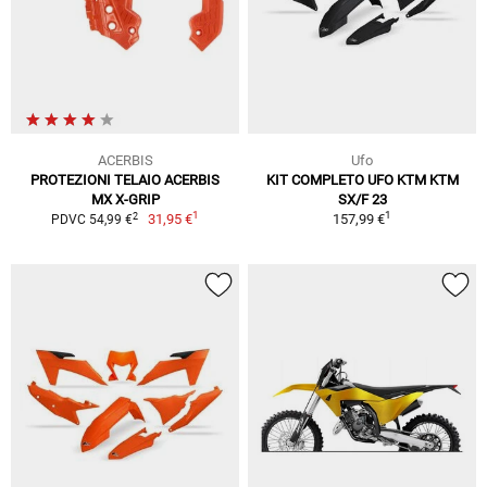
ACERBIS
Ufo
PROTEZIONI TELAIO ACERBIS
KIT COMPLETO UFO KTM KTM
MX X-GRIP
SX/F 23
1
1
2
31,95 €
157,99 €
PDVC 54,99 €