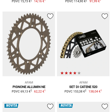
1
1
2
2
14,16 €
91,99 €
PDVC 15,73 €
PDVC 114,90 €
AFAM
AFAM
PIGNONE ALLUMIN NE
SET DI CATENE 520
1
1
2
2
62,22 €
138,04 €
PDVC 69,13 €
PDVC 153,38 €
NOVITÀ
NOVITÀ