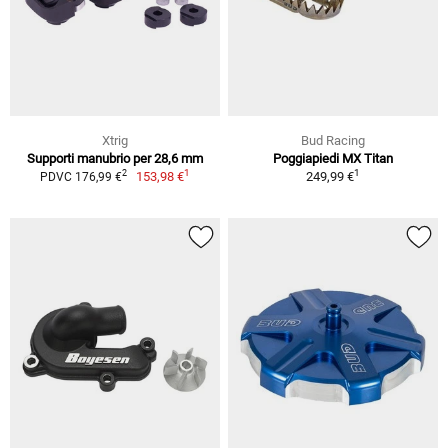
Xtrig
Bud Racing
Supporti manubrio per 28,6 mm
Poggiapiedi MX Titan
1
1
2
153,98 €
249,99 €
PDVC 176,99 €