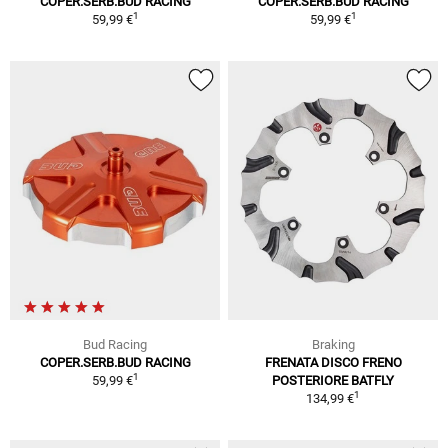
COPER.SERB.BUD RACING
COPER.SERB.BUD RACING
1
1
59,99 €
59,99 €
Bud Racing
Braking
COPER.SERB.BUD RACING
FRENATA DISCO FRENO
1
59,99 €
POSTERIORE BATFLY
1
134,99 €