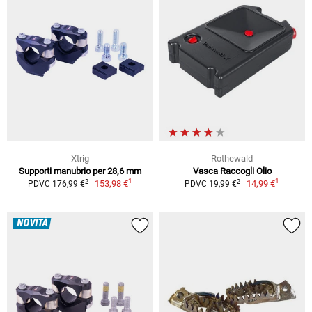
Xtrig
Rothewald
Supporti manubrio per 28,6 mm
Vasca Raccogli Olio
1
1
2
2
153,98 €
14,99 €
PDVC 176,99 €
PDVC 19,99 €
NOVITÀ