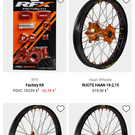
RFX
Haan Wheels
Factory Kit
RUOTE HAAN 19-2,15
1
1
2
62,39 €
619,00 €
PDVC 103,99 €