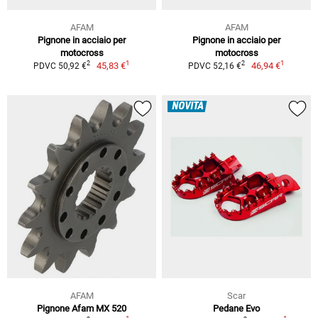
AFAM
AFAM
Pignone in acciaio per
Pignone in acciaio per
motocross
motocross
1
1
2
2
45,83 €
46,94 €
PDVC 50,92 €
PDVC 52,16 €
NOVITÀ
AFAM
Scar
Pignone Afam MX 520
Pedane Evo