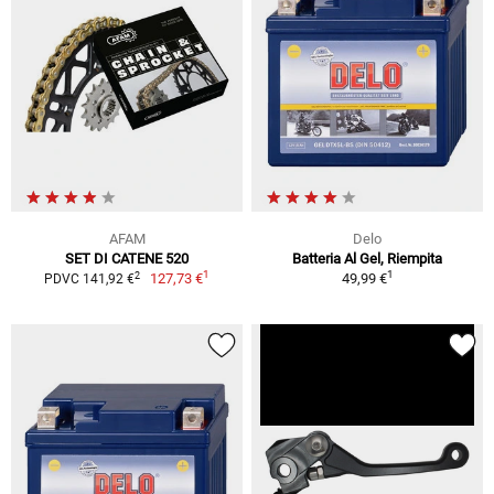
AFAM
Delo
SET DI CATENE 520
Batteria Al Gel, Riempita
1
1
2
127,73 €
49,99 €
PDVC 141,92 €