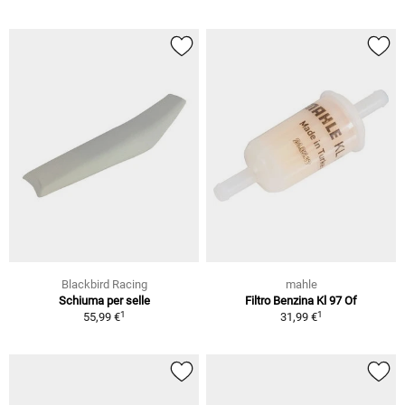
Blackbird Racing
mahle
Schiuma per selle
Filtro Benzina Kl 97 Of
1
1
55,99 €
31,99 €