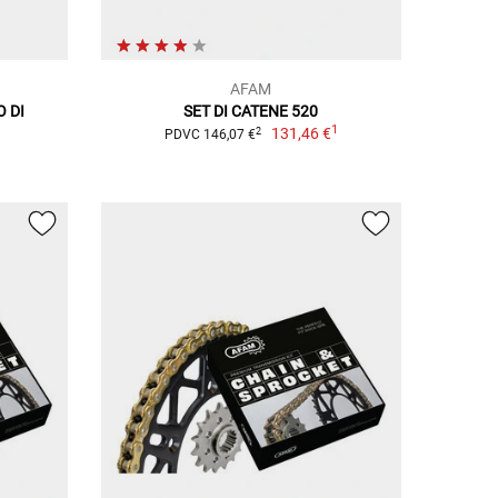
AFAM
 DI
SET DI CATENE 520
1
131,46 €
2
PDVC 146,07 €