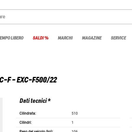
are
TEMPO LIBERO
SALDI %
MARCHI
MAGAZINE
SERVICE
C-F - EXC-F500/22
Dati tecnici *
Cilindrata:
510
Cilindri:
1
Peso del veicolo (kg):
106