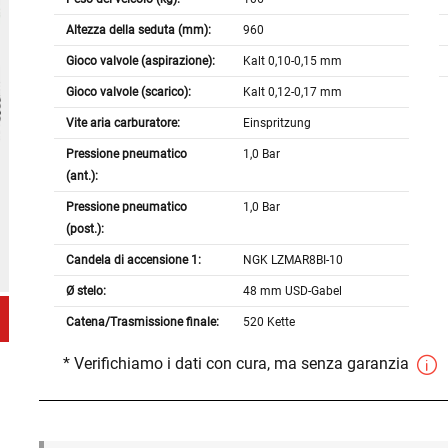
Altezza della seduta (mm):
960
Gioco valvole (aspirazione):
Kalt 0,10-0,15 mm
Gioco valvole (scarico):
Kalt 0,12-0,17 mm
Vite aria carburatore:
Einspritzung
Pressione pneumatico
1,0 Bar
(ant.):
Pressione pneumatico
1,0 Bar
(post.):
Candela di accensione 1:
NGK LZMAR8BI-10
Ø stelo:
48 mm USD-Gabel
Catena/Trasmissione finale:
520 Kette
* Verifichiamo i dati con cura, ma senza garanzia