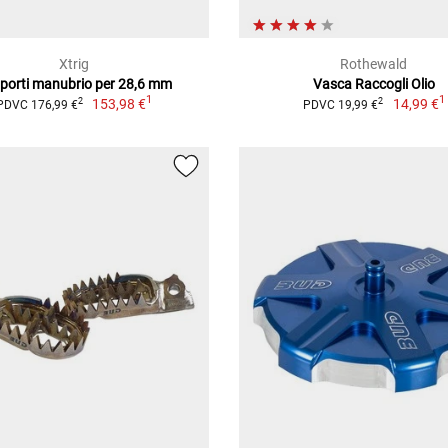
Xtrig
Rothewald
porti manubrio per 28,6 mm
Vasca Raccogli Olio
1
1
153,98 €
14,99 €
2
2
PDVC 176,99 €
PDVC 19,99 €