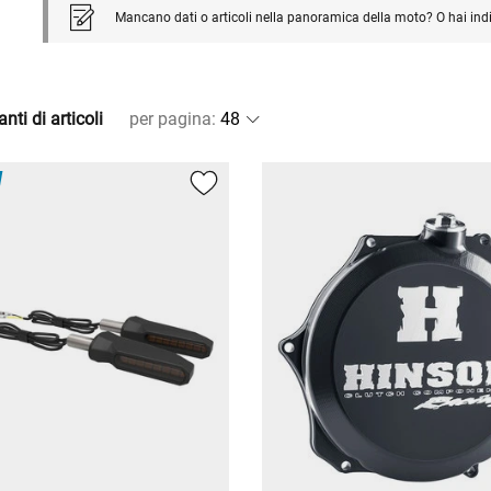
Mancano dati o articoli nella panoramica della moto? O hai ind
nti di articoli
per pagina
: