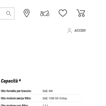
ACCEDI
Capacità *
Olio forcella per braccio:
SAE 4W
Olio motore senza filtro:
SAE 10W-50 Vollsy.
Olio motore con filtro:
1,2 L