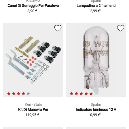
RAXIMO
Spahn
Cunei Di Serraggio Per Paraleva
Lampadina a 2 filamenti
1
1
3,90 €
2,99 €
Kern-Stabi
Spahn
Kit Di Manovra Per
Indicatore luminoso 12 V
1
1
119,95 €
0,99 €