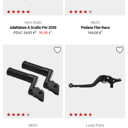
Kern-Stabi
MIZU
Adattatore A Scatto Per 2039
Pedane Flex Race
1
1
2
39,99 €
169,00 €
PDVC 54,95 €
MIZU
Louis Parts