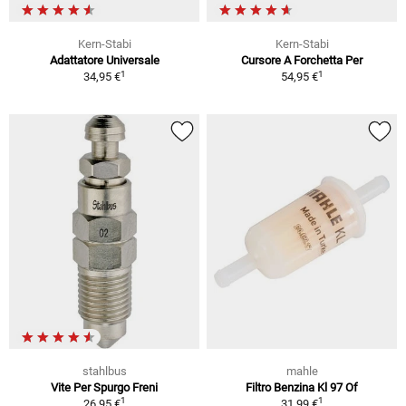
Kern-Stabi
Kern-Stabi
Adattatore Universale
Cursore A Forchetta Per
1
1
34,95 €
54,95 €
stahlbus
mahle
Vite Per Spurgo Freni
Filtro Benzina Kl 97 Of
1
1
26,95 €
31,99 €