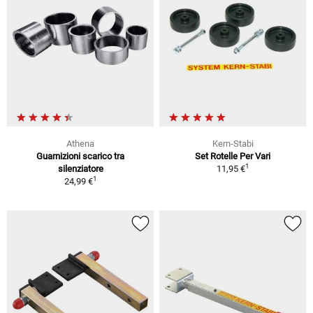
Athena
Kern-Stabi
Guarnizioni scarico tra
Set Rotelle Per Vari
1
silenziatore
11,95 €
1
24,99 €