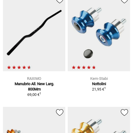
RAXIMO
Kern-Stabi
Manubrio All. New Larg.
Nottolini
1
800Mm
21,95 €
1
69,00 €