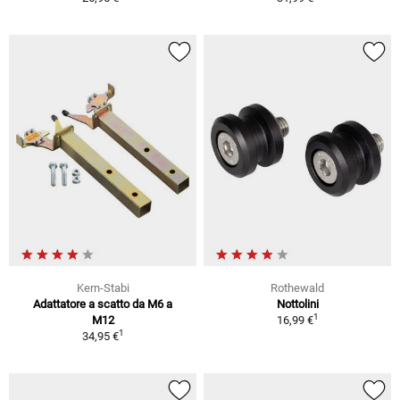
Kern-Stabi
Rothewald
Adattatore a scatto da M6 a
Nottolini
1
M12
16,99 €
1
34,95 €