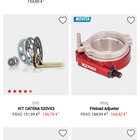
1
154,80 €
NOVITÀ
DID
Xtrig
KIT CATENA 520VX3
Preload Adjuster
1
1
2
2
136,79 €
164,42 €
PDVC 151,99 €
PDVC 188,99 €