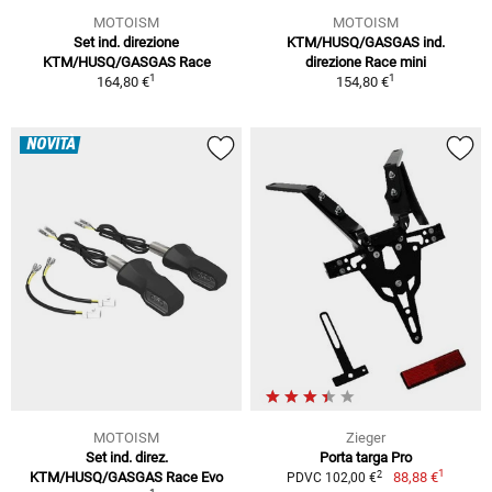
MOTOISM
MOTOISM
Set ind. direzione
KTM/HUSQ/GASGAS ind.
KTM/HUSQ/GASGAS Race
direzione Race mini
1
1
164,80 €
154,80 €
NOVITÀ
MOTOISM
Zieger
Set ind. direz.
Porta targa Pro
1
2
KTM/HUSQ/GASGAS Race Evo
88,88 €
PDVC 102,00 €