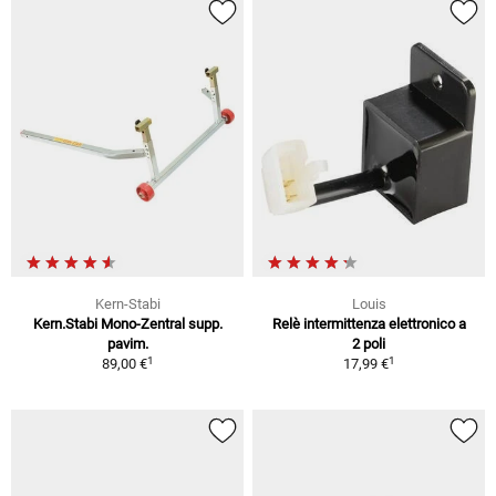
Kern-Stabi
Louis
Kern.Stabi Mono-Zentral supp.
Relè intermittenza elettronico a
pavim.
2 poli
1
1
89,00 €
17,99 €