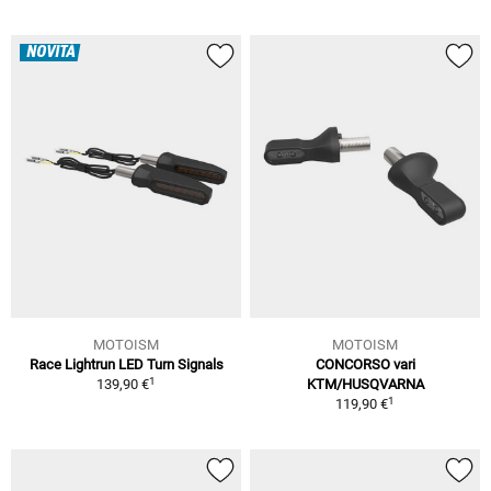
NOVITÀ
MOTOISM
MOTOISM
Race Lightrun LED Turn Signals
CONCORSO vari
1
139,90 €
KTM/HUSQVARNA
1
119,90 €