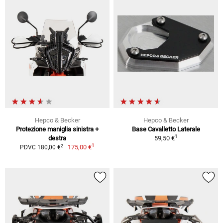
Hepco & Becker
Hepco & Becker
Protezione maniglia sinistra +
Base Cavalletto Laterale
1
destra
59,50 €
1
2
175,00 €
PDVC 180,00 €