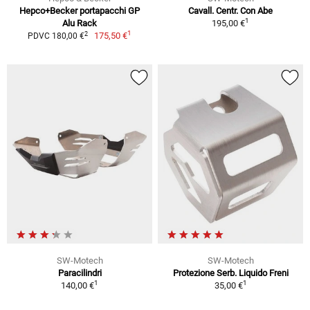
Hepco+Becker portapacchi GP
Cavall. Centr. Con Abe
1
Alu Rack
195,00 €
1
2
175,50 €
PDVC 180,00 €
SW-Motech
SW-Motech
Paracilindri
Protezione Serb. Liquido Freni
1
1
140,00 €
35,00 €