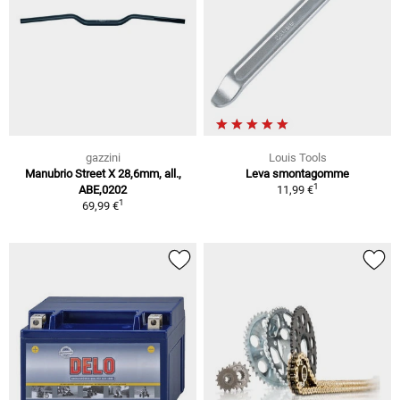
gazzini
Louis Tools
Manubrio Street X 28,6mm, all.,
Leva smontagomme
1
ABE,0202
11,99 €
1
69,99 €