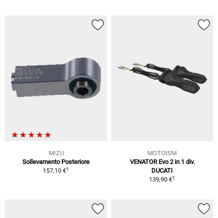
MIZU
MOTOISM
Sollevamento Posteriore
VENATOR Evo 2 in 1 div.
1
157,10 €
DUCATI
1
139,90 €