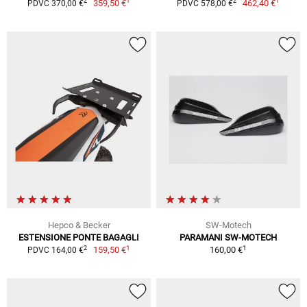
1
1
2
2
359,50 €
462,40 €
PDVC 370,00 €
PDVC 578,00 €
Hepco & Becker
SW-Motech
ESTENSIONE PONTE BAGAGLI
PARAMANI SW-MOTECH
1
1
2
159,50 €
160,00 €
PDVC 164,00 €