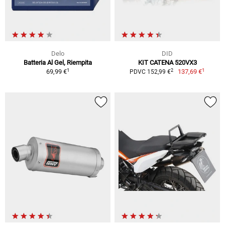
Delo
DID
Batteria Al Gel, Riempita
KIT CATENA 520VX3
1
1
2
69,99 €
137,69 €
PDVC 152,99 €