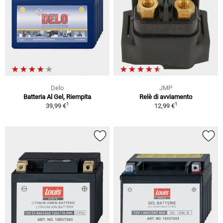
Delo
JMP
Batteria Al Gel, Riempita
Relè di avviamento
1
1
39,99 €
12,99 €