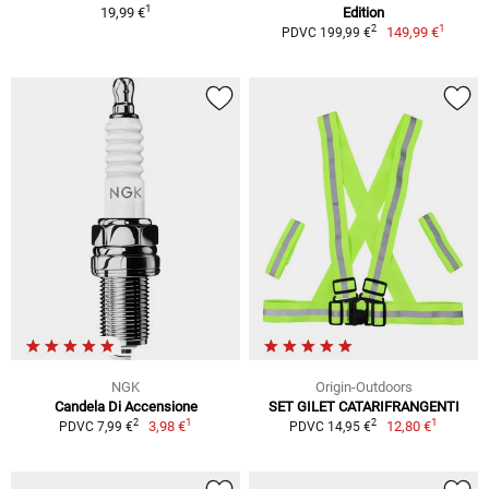
1
19,99 €
Edition
1
2
149,99 €
PDVC 199,99 €
NGK
Origin-Outdoors
Candela Di Accensione
SET GILET CATARIFRANGENTI
1
1
2
2
3,98 €
12,80 €
PDVC 7,99 €
PDVC 14,95 €