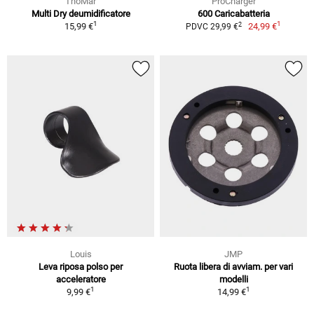
ThoMar
ProCharger
Multi Dry deumidificatore
600 Caricabatteria
1
1
2
15,99 €
24,99 €
PDVC 29,99 €
Louis
JMP
Leva riposa polso per
Ruota libera di avviam. per vari
acceleratore
modelli
1
1
9,99 €
14,99 €