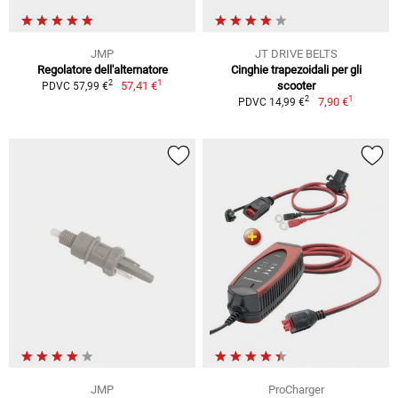
JMP
JT DRIVE BELTS
Regolatore dell'alternatore
Cinghie trapezoidali per gli
1
2
57,41 €
scooter
PDVC 57,99 €
1
2
7,90 €
PDVC 14,99 €
JMP
ProCharger