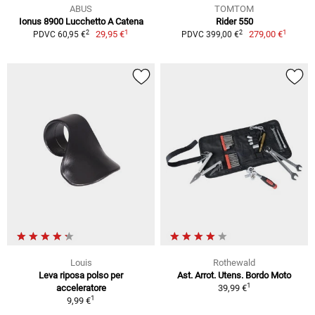
ABUS
TOMTOM
Ionus 8900 Lucchetto A Catena
Rider 550
1
1
2
2
29,95 €
279,00 €
PDVC 60,95 €
PDVC 399,00 €
Louis
Rothewald
Leva riposa polso per
Ast. Arrot. Utens. Bordo Moto
1
acceleratore
39,99 €
1
9,99 €