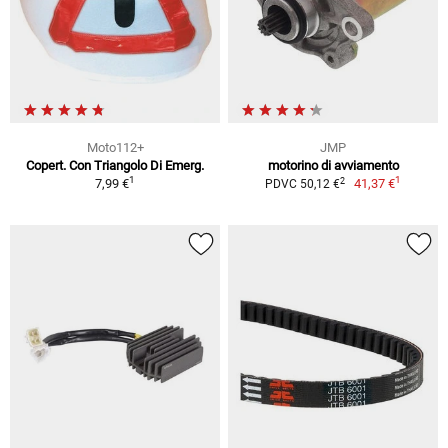
Moto112+
JMP
Copert. Con Triangolo Di Emerg.
motorino di avviamento
1
1
2
7,99 €
41,37 €
PDVC 50,12 €