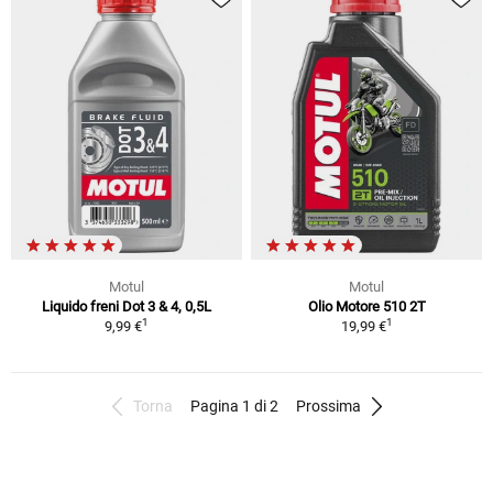
Motul
Motul
Liquido freni Dot 3 & 4, 0,5L
Olio Motore 510 2T
1
1
9,99 €
19,99 €
Torna
Pagina 1 di 2
Prossima