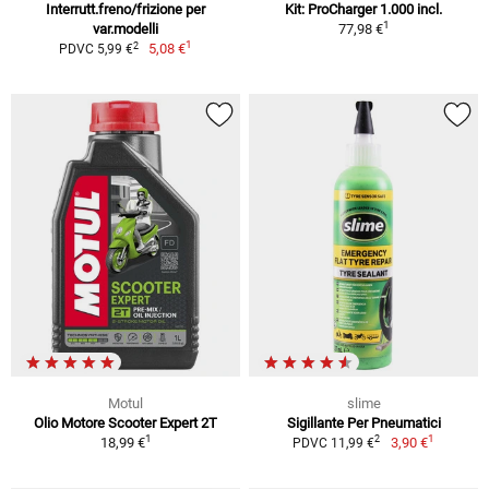
Interrutt.freno/frizione per
Kit: ProCharger 1.000 incl.
1
var.modelli
77,98 €
1
2
5,08 €
PDVC 5,99 €
Motul
slime
Olio Motore Scooter Expert 2T
Sigillante Per Pneumatici
1
1
2
18,99 €
3,90 €
PDVC 11,99 €