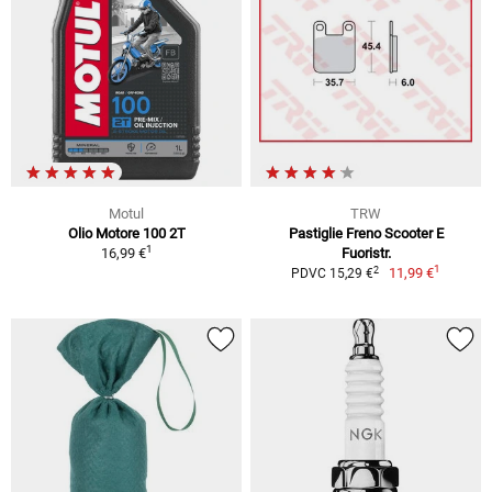
Motul
TRW
Olio Motore 100 2T
Pastiglie Freno Scooter E
1
16,99 €
Fuoristr.
1
2
11,99 €
PDVC 15,29 €