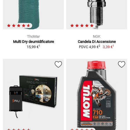
ThoMar
NGK
Multi Dry deumidificatore
Candela Di Accensione
1
1
2
15,99 €
3,39 €
PDVC 4,99 €