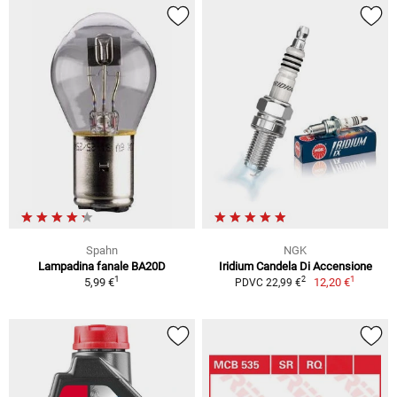
Spahn
NGK
Lampadina fanale BA20D
Iridium Candela Di Accensione
1
1
2
5,99 €
12,20 €
PDVC 22,99 €