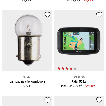
19,99 €
24,99 €
PDVC 29,99 €
Spahn
TOMTOM
Lampadina sferica piccola
Rider 50 Le
1
1
2
2,99 €
299,00 €
PDVC 349,00 €