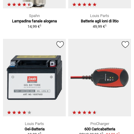
Spahn
Louis Parts
Lampadina fanale alogena
Batterie agli ioni di litio
1
1
14,99 €
49,99 €
Louis Parts
ProCharger
Gel-Batteria
600 Caricabatteria
1
1
2