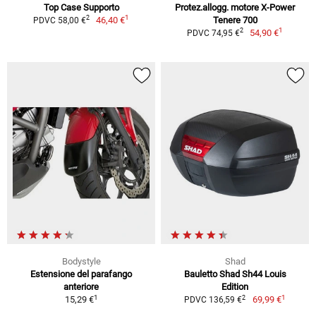
Top Case Supporto
Protez.allogg. motore X-Power
1
2
46,40 €
Tenere 700
PDVC 58,00 €
1
2
54,90 €
PDVC 74,95 €
Bodystyle
Shad
Estensione del parafango
Bauletto Shad Sh44 Louis
anteriore
Edition
1
1
2
15,29 €
69,99 €
PDVC 136,59 €