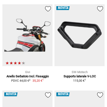
NOVITÀ
Givi
SW-Motech
Anello Serbatoio Incl. Fissaggio
Supporto laterale V-LOC
1
1
2
35,20 €
115,00 €
PDVC 44,00 €
NOVITÀ
NOVITÀ