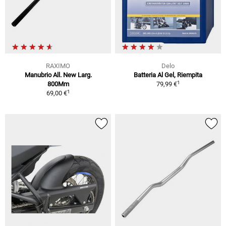
RAXIMO
Delo
Manubrio All. New Larg.
Batteria Al Gel, Riempita
1
800Mm
79,99 €
1
69,00 €