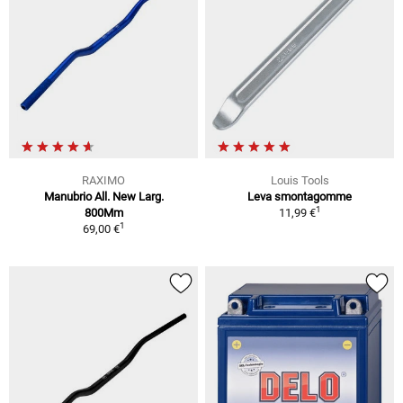
RAXIMO
Louis Tools
Manubrio All. New Larg.
Leva smontagomme
1
800Mm
11,99 €
1
69,00 €