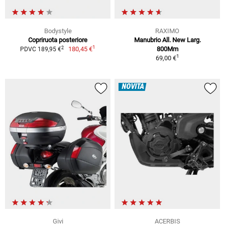
Bodystyle
RAXIMO
Copriruota posteriore
Manubrio All. New Larg.
1
2
180,45 €
800Mm
PDVC 189,95 €
1
69,00 €
NOVITÀ
Givi
ACERBIS